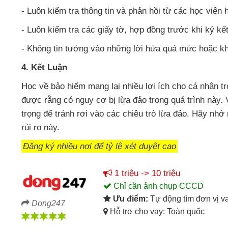
- Luôn kiểm tra thông tin và phản hồi từ các học viê
- Luôn kiểm tra các giấy tờ, hợp đồng trước khi ký kế
- Không tin tưởng vào những lời hứa quá mức hoặc k
4. Kết Luận
Học về bảo hiểm mang lại nhiều lợi ích cho cá nhân tro
được rằng có nguy cơ bị lừa đảo trong quá trình này. 
trọng để tránh rơi vào các chiêu trò lừa đảo. Hãy nhớ
rủi ro này.
Đăng ký nhiều nơi để tỷ lệ xét duyệt cao
1 triệu -> 10 triệu
Chỉ cần ảnh chụp CCCD
Ưu điểm:
Tự động tìm đơn vị v
Dong247
Hỗ trợ cho vay: Toàn quốc