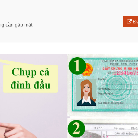
Đă
ông cần gặp mặt