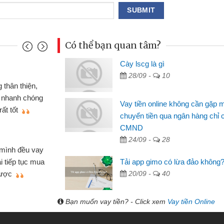
Có thể bạn quan tâm?
Cày lscg là gì
Mai Lan - Sinh viên
28/09 -
10
 xe wave
Tôi biết đến thông qua quảng 
ND online
sinh viên nên cần đóng tiền nhà
Vay tiền online không cần gặp 
hiệu cho bạn
thấy thủ tục nhanh gọn nên tôi 
chuyển tiền qua ngân hàng chỉ 
CMND
Lâm Minh Chánh
24/09 -
28
Mất 2 tuần các ngân hàng khô
 cần vốn nhập
cần có 2 triệu để giải quyết việc 
Tải app gimo có lừa đảo không
ệu tôi đã giải
được thôi. Cảm ơn đã giúp tôi 
20/09 -
40
g
Bạn muốn vay tiền? - Click xem
Vay tiền Online