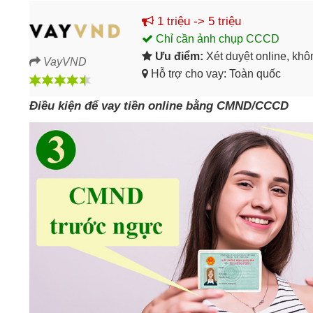
1 triệu -> 5 triệu
Chỉ cần ảnh chụp CCCD
Ưu điểm:
Xét duyệt online, kh
VayVND
Hỗ trợ cho vay: Toàn quốc
Điều kiện để vay tiền online bằng CMND/CCCD