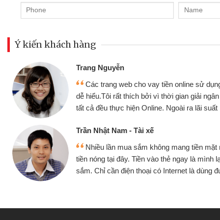
Ý kiến khách hàng
Đoàn Hữu Cảnh
Mình cần tiền gấp nên định cầm cố chiếc
nhưng thật may đã có gói vay tiền bằng CM
g
không cần gặp mặt nên rất tiện lợi, sẽ giới t
bè biết
Cấn Văn Lực - Tạp hóa
y
Tôi kinh doanh buôn bán nhỏ lẻ nhiều lúc
a
hàng, nhờ biết đến website qua bạn bè giới thi
quyết được công việc của mình nhanh chón