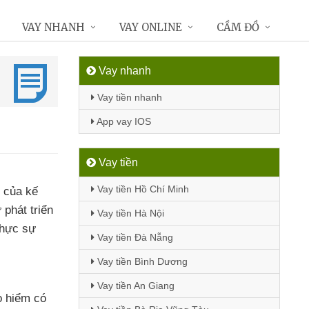
VAY NHANH
VAY ONLINE
CẦM ĐỒ
Vay nhanh
Vay tiền nhanh
App vay IOS
Vay tiền
Vay tiền Hồ Chí Minh
n của kế
 phát triển
Vay tiền Hà Nội
thực sự
Vay tiền Đà Nẵng
Vay tiền Bình Dương
Vay tiền An Giang
o hiểm có