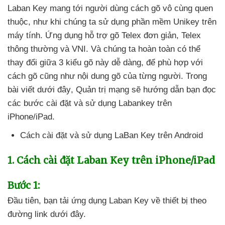
Laban Key mang tới người dùng cách gõ vô cùng quen
thuộc
, như khi chúng ta sử dụng phần mềm Unikey trên
máy tính
. Ứng dụng hỗ trợ gõ Telex đơn giản
, Telex
thông thường
và VNI
. Và chúng ta hoàn toàn
có thể
thay đổi giữa 3 kiểu gõ này dễ dàng
,
để phù hợp
với
cách gõ
cũng như nội dung gõ
của từng người
. Trong
bài viết
dưới đây
, Quản trị mạng
sẽ hướng dẫn bạn đọc
các bước cài đặt
và sử dụng Labankey trên
iPhone/iPad.
Cách cài đặt
và sử dụng LaBan Key trên Android
1
. Cách cài đặt Laban Key trên iPhone/iPad
Bước 1:
Đầu tiên
, bạn tải ứng dụng Laban Key về thiết bị theo
đường link
dưới đây.