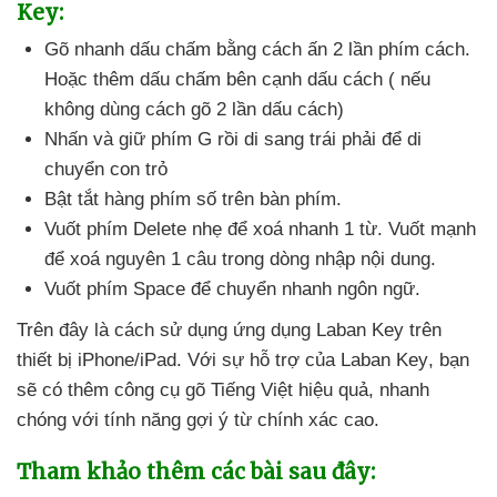
Key:
Gõ nhanh dấu chấm bằng cách ấn 2 lần phím cách
.
Hoặc thêm dấu chấm bên cạnh dấu cách (
nếu
không dùng cách gõ 2 lần dấu cách)
Nhấn
và giữ phím G rồi di sang trái phải
để di
chuyển con trỏ
Bật tắt hàng phím số trên bàn phím.
Vuốt phím Delete nhẹ
để xoá nhanh 1 từ
. Vuốt mạnh
để xoá nguyên 1 câu trong dòng nhập nội dung.
Vuốt phím Space
để chuyển nhanh ngôn ngữ.
Trên đây là cách sử dụng ứng dụng Laban Key trên
thiết bị iPhone/iPad
. Với sự hỗ trợ
của Laban Key
, bạn
sẽ có thêm công cụ gõ Tiếng Việt hiệu quả
, nhanh
chóng
với tính năng gợi ý từ chính xác cao.
Tham khảo thêm
các bài
sau đây: