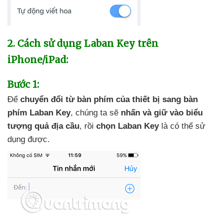
2
. Cách sử dụng Laban Key trên
iPhone/iPad:
Bước 1:
Để
chuyển đổi từ bàn phím
của thiết bị sang bàn
phím Laban Key
, chúng ta
sẽ
nhấn
và giữ vào biểu
tượng quả địa cầu
, rồi
chọn Laban Key
là
có thể sử
dụng
được.