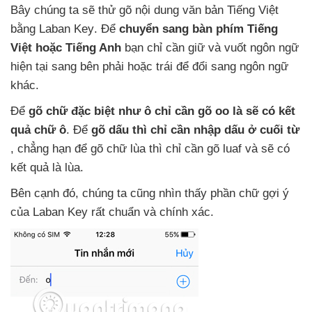
Bây chúng ta
sẽ thử gõ nội dung văn bản Tiếng Việt
bằng Laban Key
. Để
chuyển sang bàn phím Tiếng
Việt
hoặc Tiếng Anh
bạn chỉ cần giữ
và vuốt ngôn ngữ
hiện tại sang bên phải
hoặc trái
để đổi sang ngôn ngữ
khác.
Để
gõ chữ
đặc biệt như ô chỉ cần gõ oo là
sẽ có kết
quả chữ ô
. Để
gõ dấu
thì chỉ cần nhập dấu ở cuối từ
, chẳng hạn
để gõ chữ lùa
thì chỉ cần gõ luaf
và
sẽ có
kết quả là lùa.
Bên cạnh đó
, chúng ta
cũng nhìn thấy phần chữ gợi ý
của Laban Key
rất chuẩn
và chính xác.