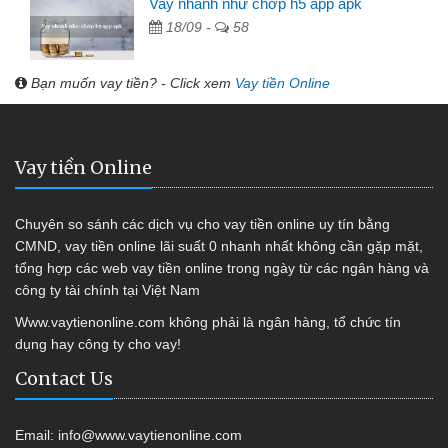
Vay nhanh như chớp h5 app apk
18/09 -
58
Bạn muốn vay tiền? - Click xem
Vay tiền Online
Vay tiền Online
Chuyên so sánh các dịch vụ cho vay tiền online uy tín bằng
CMND, vay tiền online lãi suất 0 nhanh nhất không cần gặp mặt,
tổng hợp các web vay tiền online trong ngày từ các ngân hàng và
công ty tài chính tại Việt Nam
Www.vaytienonline.com không phải là ngân hàng, tổ chức tín
dụng hay công ty cho vay!
Contact Us
Email:
info@www.vaytienonline.com