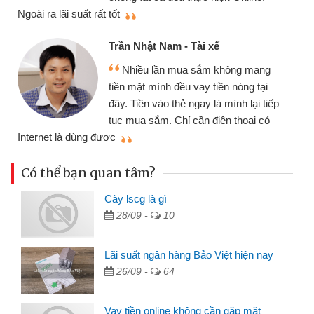
thiệu cho bạn bè biết
q
Cấn Văn Lực - Tạp hóa
Tôi kinh doanh buôn bán nhỏ lẻ
nhiều lúc cần vốn nhập hàng, nhờ biết
đến website qua bạn bè giới thiệu tôi
p
đã giải quyết được công việc của
mình nhanh chóng
t
Có thể bạn quan tâm?
Cày lscg là gì
28/09 -
10
Lãi suất ngân hàng Bảo Việt hiện nay
26/09 -
64
Vay tiền online không cần gặp mặt