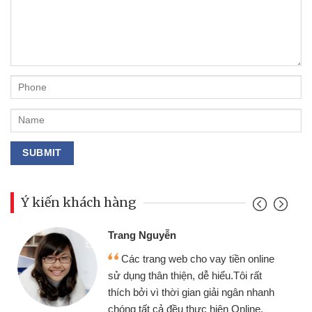
Ý kiến khách hàng
Đoàn Hữu Cảnh
Mình cần tiền gấp nên định cầm cố
chiếc xe wave nhưng thật may đã có
gói vay tiền bằng CMND online không
cần gặp mặt nên rất tiện lợi, sẽ giới