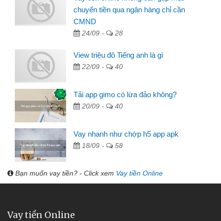
chuyển tiền qua ngân hàng chỉ cần
CMND
24/09 -
28
View triệu đô Tiếng anh là gì
22/09 -
40
Tải app gimo có lừa đảo không?
20/09 -
40
Vay nhanh như chớp h5 app apk
18/09 -
58
Bạn muốn vay tiền? - Click xem
Vay tiền Online
Vay tiền Online