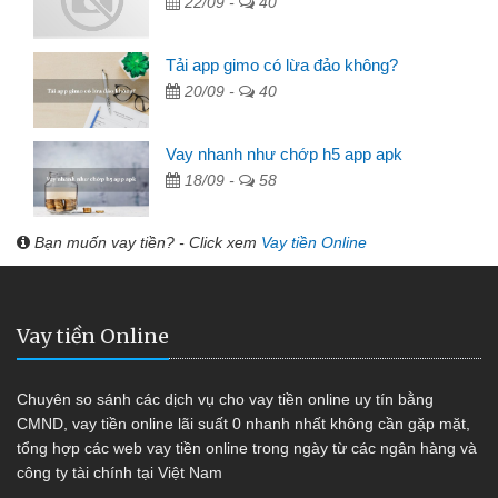
22/09 -
40
Tải app gimo có lừa đảo không?
20/09 -
40
Vay nhanh như chớp h5 app apk
18/09 -
58
Bạn muốn vay tiền? - Click xem
Vay tiền Online
Vay tiền Online
Chuyên so sánh các dịch vụ cho vay tiền online uy tín bằng
CMND, vay tiền online lãi suất 0 nhanh nhất không cần gặp mặt,
tổng hợp các web vay tiền online trong ngày từ các ngân hàng và
công ty tài chính tại Việt Nam