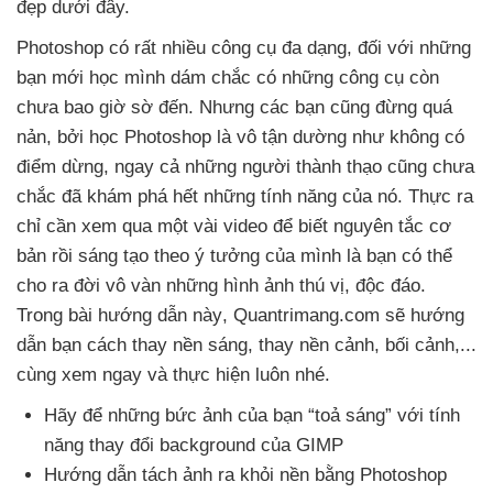
đẹp
dưới đây.
Photoshop có
rất nhiều công cụ đa dạng
, đối
với
những
bạn mới học mình dám chắc có
những công cụ còn
chưa bao giờ sờ đến
. Nhưng
các bạn
cũng đừng
quá
nản
,
bởi học Photoshop là vô tận dường như không có
điểm dừng
, ngay cả
những người thành thạo
cũng chưa
chắc
đã khám phá hết
những tính năng
của nó
. Thực ra
chỉ cần xem qua một vài video
để biết nguyên tắc cơ
bản rồi sáng tạo theo ý tưởng
của mình là bạn
có thể
cho ra đời vô vàn
những hình ảnh thú vị
, độc đáo
.
Trong bài hướng dẫn này
, Quantrimang.com
sẽ hướng
dẫn bạn cách thay nền sáng
, thay nền cảnh
, bối cảnh,..
.
cùng xem ngay
và thực hiện luôn
nhé.
Hãy
để
những bức ảnh
của bạn “toả sáng”
với tính
năng thay đổi background
của GIMP
Hướng dẫn tách ảnh ra khỏi nền bằng Photoshop