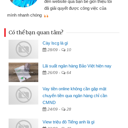
đến website qua bạn bè giới thiệu tôi
đã giải quyết được công việc của
mình nhanh chóng
th
Có thể bạn quan tâm?
Cày lscg là gì
28/09 -
10
Lãi suất ngân hàng Bảo Việt hiện nay
26/09 -
64
Vay tiền online không cần gặp mặt
chuyển tiền qua ngân hàng chỉ cần
CMND
24/09 -
28
View triệu đô Tiếng anh là gì