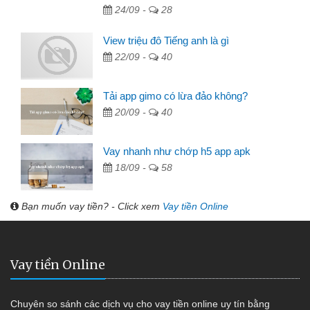
24/09 -
28
View triệu đô Tiếng anh là gì
22/09 -
40
Tải app gimo có lừa đảo không?
20/09 -
40
Vay nhanh như chớp h5 app apk
18/09 -
58
Bạn muốn vay tiền? - Click xem
Vay tiền Online
Vay tiền Online
Chuyên so sánh các dịch vụ cho vay tiền online uy tín bằng