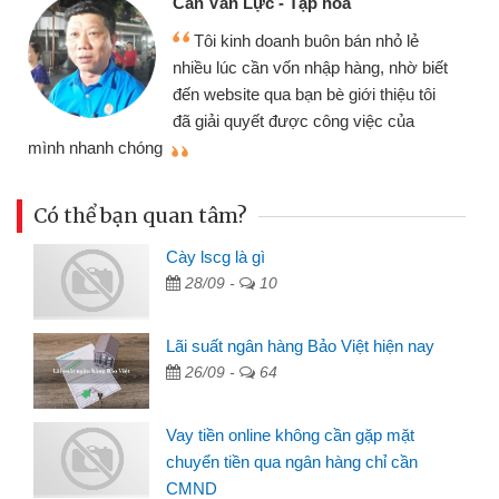
Cấn Văn Lực - Tạp hóa
Tôi kinh doanh buôn bán nhỏ lẻ
nhiều lúc cần vốn nhập hàng, nhờ biết
đến website qua bạn bè giới thiệu tôi
đã giải quyết được công việc của
mình nhanh chóng
th
Có thể bạn quan tâm?
Cày lscg là gì
28/09 -
10
Lãi suất ngân hàng Bảo Việt hiện nay
26/09 -
64
Vay tiền online không cần gặp mặt
chuyển tiền qua ngân hàng chỉ cần
CMND