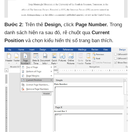
Bước 2:
Trên thẻ
Design,
click
Page Number.
Trong
danh sách hiện ra sau đó
, rê chuột qua
Current
Position
và chọn kiểu hiển thị số trang bạn thích.