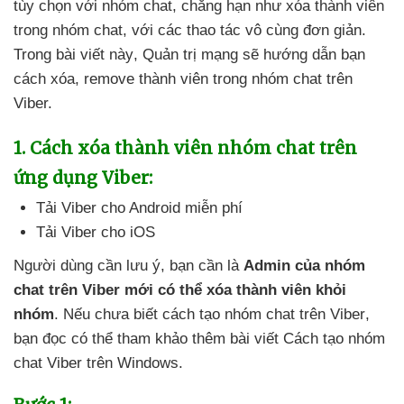
tùy chọn
với nhóm chat
, chẳng hạn như xóa thành viên
trong nhóm chat
,
với
các thao tác vô cùng đơn giản
.
Trong bài viết này
, Quản trị mạng
sẽ hướng dẫn bạn
cách xóa
, remove thành viên trong nhóm chat trên
Viber.
1
. Cách xóa thành viên nhóm chat trên
ứng dụng Viber:
Tải Viber cho Android miễn phí
Tải Viber cho iOS
Người dùng cần lưu ý
, bạn cần là
Admin
của nhóm
chat trên Viber mới
có thể xóa thành viên khỏi
nhóm
.
Nếu chưa biết cách tạo nhóm chat trên Viber
,
bạn đọc
có thể tham khảo thêm bài viết Cách tạo nhóm
chat Viber trên Windows.