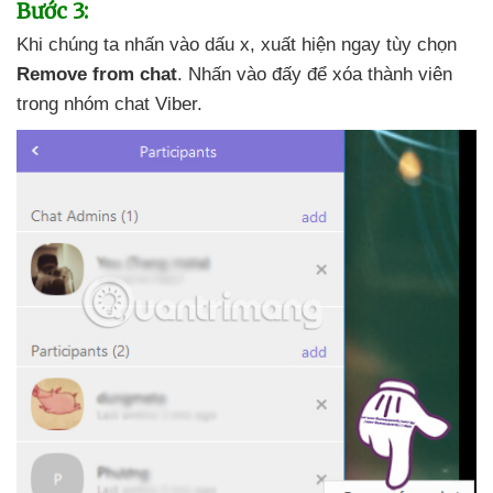
Bước 3:
Khi chúng ta nhấn vào dấu x
, xuất hiện ngay tùy chọn
Remove from chat
. Nhấn vào đấy
để xóa thành viên
trong nhóm chat Viber.