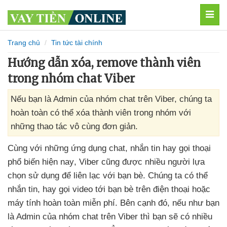
MEN
Trang chủ
Tin tức tài chính
Hướng dẫn xóa, remove thành viên
trong nhóm chat Viber
Nếu bạn là Admin của nhóm chat trên Viber, chúng ta
hoàn toàn có thể xóa thành viên trong nhóm với
những thao tác vô cùng đơn giản.
Cùng
với
những ứng dụng chat
, nhắn tin hay gọi thoại
phổ biến
hiện nay
, Viber
cũng
được nhiều người lựa
chọn sử dụng
để liên lạc
với bạn bè
. Chúng ta
có thể
nhắn tin
, hay gọi video tới bạn bè trên điện thoại
hoặc
máy tính hoàn toàn miễn phí
.
Bên cạnh đó
,
nếu như bạn
là Admin
của nhóm chat trên Viber
thì bạn
sẽ có nhiều