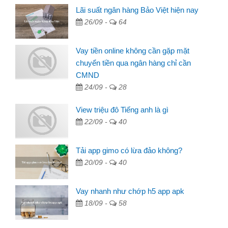
Lãi suất ngân hàng Bảo Việt hiện nay
26/09 -
64
Vay tiền online không cần gặp mặt
chuyển tiền qua ngân hàng chỉ cần
CMND
24/09 -
28
View triệu đô Tiếng anh là gì
22/09 -
40
Tải app gimo có lừa đảo không?
20/09 -
40
Vay nhanh như chớp h5 app apk
18/09 -
58