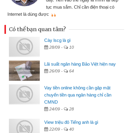
đã giải quyết được công việc của
mình nhanh chóng
th
Có thể bạn quan tâm?
Cày lscg là gì
28/09 -
10
Lãi suất ngân hàng Bảo Việt hiện nay
26/09 -
64
Vay tiền online không cần gặp mặt
chuyển tiền qua ngân hàng chỉ cần
CMND
24/09 -
28
View triệu đô Tiếng anh là gì
22/09 -
40