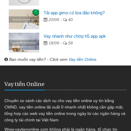
Tải app gimo có lừa đảo không?
20/09 -
40
Vay nhanh như chớp h5 app apk
18/09 -
58
Bạn muốn vay tiền? - Click xem
Vay tiền Online
Vay tiền Online
Chuyên so sánh các dịch vụ cho vay tiền online uy tín bằng
CMND, vay tiền online lãi suất 0 nhanh nhất không cần gặp mặt,
tổng hợp các web vay tiền online trong ngày từ các ngân hàng và
công ty tài chính tại Việt Nam
Www.vaytienonline.com không phải là ngân hàng, tổ chức tín