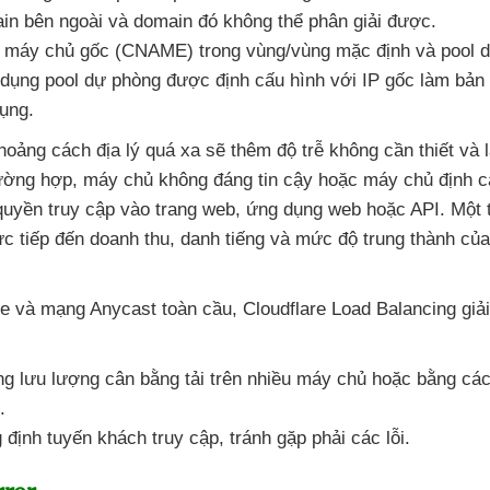
in bên ngoài
và domain đó không thể phân giải
được.
n máy chủ gốc (CNAME) trong vùng/vùng mặc định
và pool 
 dụng pool dự phòng
được định cấu hình
với IP gốc làm bản
ụng.
hoảng cách địa lý
quá xa
sẽ thêm độ trễ không cần thiết
và 
rường hợp
, máy chủ không đáng tin cậy
hoặc máy chủ định c
quyền truy cập vào trang web
, ứng dụng web
hoặc API
. Một 
c tiếp đến doanh thu
, danh tiếng
và mức độ trung thành
của
re
và mạng Anycast toàn cầu
, Cloudflare Load Balancing giả
ng lưu lượng cân bằng tải trên nhiều máy chủ
hoặc bằng các
.
 định tuyến khách truy cập
, tránh gặp phải
các lỗi.