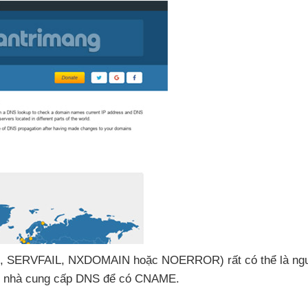
, SERVFAIL
, NXDOMAIN
hoặc NOERROR)
rất
có thể là n
i nhà cung cấp DNS
để có CNAME.