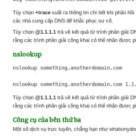
Tùy chọn
+trace
xuất ra thông tin chi tiết khi phản h
các nhà cung cấp DNS
để khắc phục sự cố.
Tùy chọn
@1.1.1.1
trả về kết quả từ trình phân giải 
rằng
các trình phân giải công khai
có thể nhận
được p
nslookup
nslookup something.anotherdomain.com

nslookup something.anotherdomain.com 1.1
Tùy chọn
@1.1.1.1
trả về kết quả từ trình phân giải 
rằng
các trình phân giải công khai
có thể nhận
được p
Công cụ
của bên thứ ba
Một số dịch vụ trực tuyến
, chẳng hạn như whatsmydn