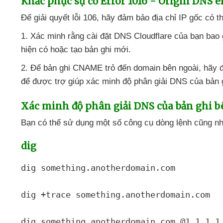
Khắc phục sự cố Error 1016 - Origin DNS e
Để giải quyết lỗi 106
, hãy đảm bảo địa chỉ IP gốc
có t
1
. Xác minh rằng cài đặt DNS Cloudflare
của bạn
bao 
hiện có
hoặc tạo bản ghi mới.
2
. Để bản ghi CNAME trỏ đến domain bên ngoài
, hãy 
để
được trợ giúp xác minh độ phân giải DNS
của bản 
Xác minh độ phân giải DNS
của bản ghi b
Bạn
có thể sử dụng một số công cụ dòng lệnh
cũng n
dig
dig something.anotherdomain.com

dig +trace something.anotherdomain.com

dig something.anotherdomain.com @1.1.1.1