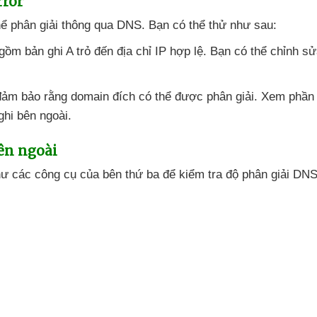
rror
hể phân giải thông qua DNS
. Bạn
có thể thử
như sau:
gồm bản ghi A trỏ đến địa chỉ IP hợp lệ
. Bạn
có thể chỉnh sử
đảm bảo rằng domain đích
có thể
được phân giải
. Xem phần
ghi bên ngoài.
ên ngoài
hư
các công cụ
của bên thứ ba
để kiểm tra độ phân giải DNS