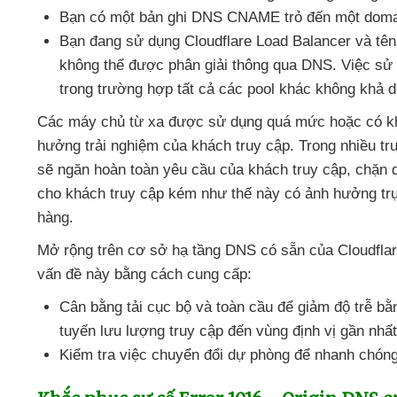
Bạn có một bản ghi DNS CNAME trỏ đến một doma
Bạn đang sử dụng Cloudflare Load Balancer
và tê
không thể
được phân giải thông qua DNS
. Việc sử
trong trường hợp
tất cả
các pool khác không khả d
Các máy chủ từ xa
được sử dụng
quá mức
hoặc có k
hưởng trải nghiệm
của khách truy cập
. Trong nhiều t
sẽ ngăn hoàn toàn yêu cầu
của khách truy cập
, chặn 
cho khách truy cập kém như thế này có ảnh hưởng trự
hàng.
Mở rộng trên cơ sở hạ tầng DNS có sẵn
của Cloudfla
vấn đề này bằng cách cung cấp:
Cân bằng tải cục bộ
và toàn cầu
để giảm độ trễ bằ
tuyến lưu lượng truy cập đến vùng định vị gần nhất
Kiểm tra việc chuyển đổi dự phòng
để nhanh chóng