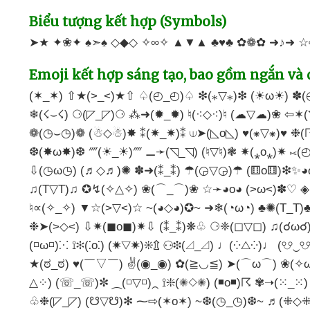
Biểu tượng kết hợp (Symbols)
➤★
✦❀✦
♠➣♠
◇◆◇
✧∞✧
▲▼▲
♣♥♣
✿❁✿
➜♪➜
☆
Emoji kết hợp sáng tạo
,
bao gồm ngắn
và 
(✶_✶)
⇧★(>_<)★⇧
♤(◴_◴)♤
❇(⁎▽⁎)❇
(☀ω☀)
✽(
❄(☇⌣☇)
⚆(◸_◸)⚆
⁂➜(✹_✹)
♮(⁖◇⁖)♮
(☁▽☁)❀
⇦✶(
❁(◷⌣◷)❁
(☃◇☃)✸
⁑(✷_✷)⁑
⟒➤(◺o◺)
♥(⁕▽⁕)♥
❉(
❆(✸ω✸)❆
⁗(☀_☀)⁗
⚊➛(◹_◹)
(♮▽♮)❃
✷(⁎o⁎)✷
⟖(
⇩(◷ω◷)
(♬◇♬)✺
✽➜(⁑_⁑)
☂(◶▽◶)☂
(⚅o⚅)❇
✨◕
♫(T▽T)♫
✪↯(✧△✧)
❀(⌒_⌒)❀
☆➛◕o◕
(>ω<)✽♡
◈
♮∝(✧_✧)
▼☆(>▽<)☆
~(◕◇◕)✪~
➜❄(◔ω◔)
♣✺(T_T)
❉➤(>◇<)
⇩✷(◼o◼)✷⇩
(⁑_⁑)❋♧
⚆❈(◻▽◻)
♫(☌ω☌
(◽ω◽)⁙
⟟✻(⁚o⁚)
(✷▽✷)❊⇫
⚇❉(◿_◿)
♩(⁛△⁛)♩
(☋‿☋
★(ಠ_ಠ)
♥(￣▽￣)
✌(◉_◉)
✿(≧◡≦)
➤(⌒ω⌒)
❀(✧
△⁘)
(☏_☏)✼
⁔(◽▽◽)⁔
⟟❇(✺◇✺)
(◾o◾)☈
✾➝(⁙_⁙)
♧❉(◸_◸)
(☋▽☋)✻
⁓⇨(✶o✶)
~❆(◷_◷)❆~
♬(⁜◇