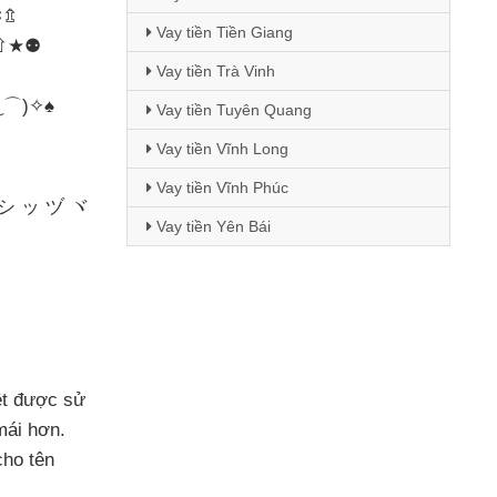
✼⇬
Vay tiền Tiền Giang
)⇧★⚉
Vay tiền Trà Vinh
‿⌒)✧♠
Vay tiền Tuyên Quang
Vay tiền Vĩnh Long
Vay tiền Vĩnh Phúc
シ
ッ
ヅ
ヾ
Vay tiền Yên Bái
ệt
được sử
mái hơn
.
cho tên