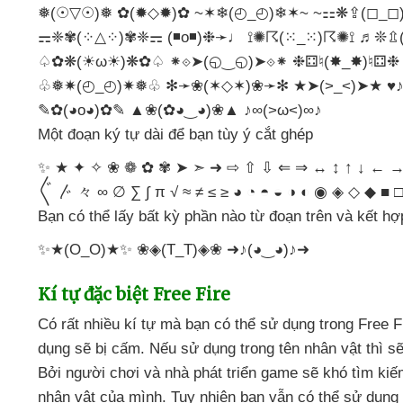
❅(☉▽☉)❅
✿(✹◇✹)✿
~✶❄(◴_◴)❄✶~
~⚏❋⇪(◻_◻
⚎❈✾(⁘△⁘)✾❈⚎
(◾o◾)❉➛♩
⟟✺☈(⁙_⁙)☈✺⟟
♬❊⇫
♤✿❋(☀ω☀)❋✿♤
⁕⟐➤(◵‿◵)➤⟐⁕
❉⚃♮(✸_✸)♮⚃❉
♧❅✷(◴_◴)✷❅♧
✻➛❀(✶◇✶)❀➛✻
★➤(>_<)➤★
♥♪
✎✿(◕o◕)✿✎
▲❀(✿◕‿◕)❀▲
♪∞(>ω<)∞♪
Một đoạn ký tự dài
để bạn tùy ý cắt ghép
✨
★
✦
✧
❀
❁
✿
✾
➤
➣
➜
⇨
⇧
⇩
⇐
⇒
↔
↕
↑
↓
←
〲
〴
々
∞
∅
∑
∫
π
√
≈
≠
≤
≥
◕
◔
◓
◒
◑
◐
◉
◈
◇
◆
■
□
Bạn
có thể lấy bất kỳ phần nào từ đoạn trên
và kết hợ
✨★(O_O)★✨
❀◈(T_T)◈❀
➜♪(◕‿◕)♪➜
Kí tự
đặc biệt Free Fire
Có
rất nhiều kí tự
mà bạn
có thể sử dụng trong Free F
dụng
sẽ bị cấm
.
Nếu sử dụng trong tên nhân vật
thì
sẽ
Bởi người chơi
và nhà phát triển game
sẽ khó tìm kiế
nhân vật
của mình
. Tuy nhiên bạn
vẫn
có thể sử dụng