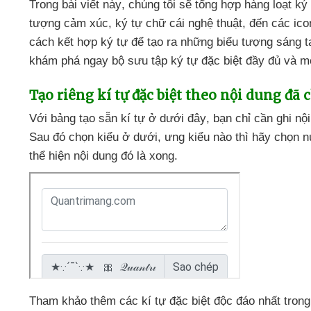
Trong bài viết này
, chúng tôi
sẽ tổng hợp hàng loạt ký
tượng cảm xúc
, ký tự chữ cái nghệ thuật
, đến
các ico
cách kết hợp ký tự
để tạo ra
những biểu tượng sáng t
khám phá ngay bộ sưu tập ký tự
đặc biệt đầy đủ
và m
Tạo
riêng kí tự
đặc biệt theo nội dung
đã 
Với bảng tạo sẵn kí tự ở
dưới đây
, bạn chỉ cần ghi nộ
Sau đó chọn kiểu ở dưới
, ưng kiểu nào
thì hãy chọn 
thể hiện nội dung đó là xong.
Tham khảo thêm
các kí tự
đặc biệt độc đáo nhất trong