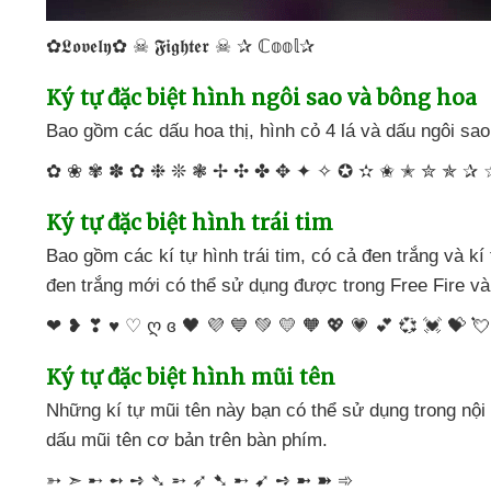
✿𝕷𝖔𝖛𝖊𝖑𝖞✿
☠ 𝕱𝖎𝖌𝖍𝖙𝖊𝖗 ☠
✰ ℂ𝕠𝕠𝕝✰
Ký tự
đặc biệt hình ngôi sao
và bông hoa
Bao gồm
các dấu hoa thị
, hình cỏ 4 lá
và dấu ngôi sao
✿
❀
✾
✽
✿
❉
❊
❃
✢
✣
✤
✥
✦
✧
✪
✫
✬
✭
✮
✯
✰
Ký tự
đặc biệt hình trái tim
Bao gồm
các kí tự hình trái tim
, có cả đen trắng
và kí
đen trắng mới
có thể sử dụng
được trong Free Fire
và
❤
❥
❣
♥
♡
ღ
ɞ
🖤
💜
💙
💚
💛
🧡
💖
💗
💕
💞
💓
💝
💘
Ký tự
đặc biệt hình mũi tên
Những kí tự mũi tên này bạn
có thể sử dụng trong nộ
dấu mũi tên cơ bản trên bàn phím.
➳
➣
➸
➻
➺
➴
➵
➶
➷
➸
➹
➺
➼
➽
➾