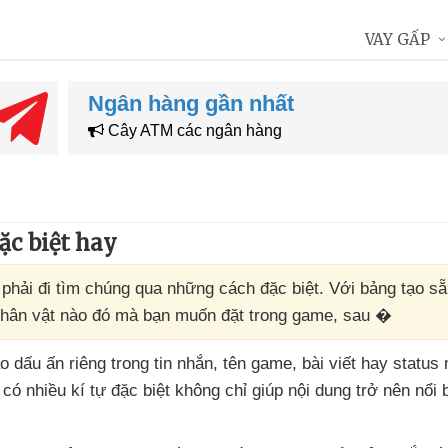
VAY GẤP
Ngân hàng gần nhất
Cây ATM các ngân hàng
đặc biệt hay
 phải đi tìm chúng qua những cách đặc biệt. Với bảng tạo sẵ
 nhân vật nào đó mà bạn muốn đặt trong game, sau �
ạo dấu ấn
riêng trong tin nhắn
, tên game
, bài viết hay statu
 có nhiều kí tự
đặc biệt không chỉ giúp nội dung trở nên nổi 