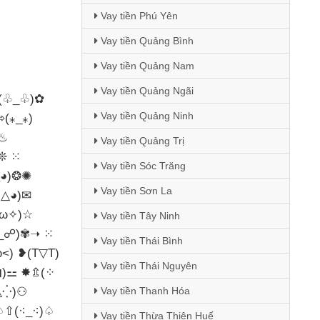
Vay tiền Phú Yên
Vay tiền Quảng Bình
Vay tiền Quảng Nam
Vay tiền Quảng Ngãi
(♧_♧)✿
Vay tiền Quảng Ninh
(⁎_⁎)
♨
Vay tiền Quảng Trị
❊
⁙
Vay tiền Sóc Trăng
‿◕)❂✺
Vay tiền Sơn La
◕△◕)✉
ω✧)☆
Vay tiền Tây Ninh
_☍)✾➝
⁙
Vay tiền Thái Bình
ω<)
❥(T▽T)
Vay tiền Thái Nguyên
◼)⚍
✸⇬(⁘
△⁛)⚇
Vay tiền Thanh Hóa
♤⇧(⁖_⁖)♤
Vay tiền Thừa Thiên Huế