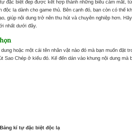
 tự
đặc biệt đẹp
được kết hợp thành
những biểu cảm mắt
, t
n độc lạ dành cho game thủ
.
Bên cạnh đó
, bạn còn
có thể k
ạo
, giúp nội dung trở nên thu hút
và chuyên nghiệp hơn
. Hã
ới nhất
dưới đây.
chọn
i dung
hoặc một cái tên nhân vật nào đó
mà bạn muốn đặt t
nút Sao Chép ở kiểu đó
. Kế đến dán vào khung nội dung
mà 
Bảng kí tự
đặc biệt độc lạ