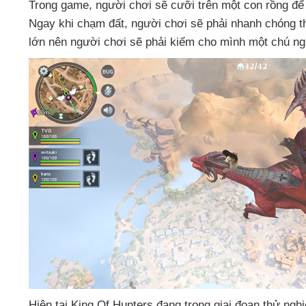
Trong game
, người chơi
sẽ cưỡi trên một con rồng
để
Ngay khi chạm đất
, người chơi
sẽ phải nhanh chóng t
lớn nên người chơi
sẽ phải kiếm cho mình một chú n
Hiện tại King Of Hunters đang trong giai đoạn thử nghi