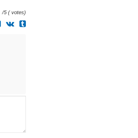
/5 ( votes)