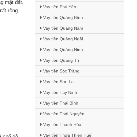
g mặt đất
.
Vay tiền Phú Yên
rất rộng
Vay tiền Quảng Bình
Vay tiền Quảng Nam
Vay tiền Quảng Ngãi
Vay tiền Quảng Ninh
Vay tiền Quảng Trị
Vay tiền Sóc Trăng
Vay tiền Sơn La
Vay tiền Tây Ninh
Vay tiền Thái Bình
Vay tiền Thái Nguyên
Vay tiền Thanh Hóa
Vay tiền Thừa Thiên Huế
3 chế độ