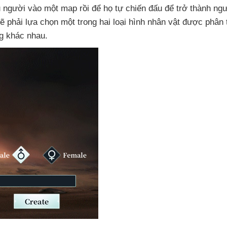
ều người vào một map rồi
để họ tự chiến đấu
để trở thành ng
ẽ phải lựa chọn một trong hai loại hình nhân vật
được phân t
g khác nhau.