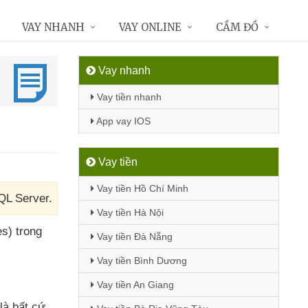
VAY NHANH
VAY ONLINE
CẦM ĐỒ
Vay nhanh
Vay tiền nhanh
App vay IOS
Vay tiền
Vay tiền Hồ Chí Minh
SQL Server.
Vay tiền Hà Nội
es) trong
Vay tiền Đà Nẵng
Vay tiền Bình Dương
Vay tiền An Giang
 là
bất cứ