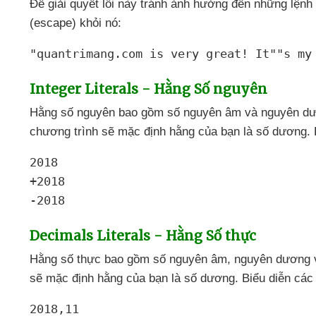
Để giải quyết lỗi này tránh ảnh hưởng đến
những lệnh 
(escape) khỏi nó:
"quantrimang.com is very great! It""s my
Integer Literals - Hằng Số nguyên
Hằng số nguyên
bao gồm số nguyên âm
và nguyên d
chương trình
sẽ mặc định hằng
của bạn là số dương
.
2018
+2018
-2018
Decimals Literals - Hằng Số thực
Hằng số thực
bao gồm số nguyên âm
, nguyên dương
sẽ mặc định hằng
của bạn là số dương
. Biểu diễn
các
2018,11