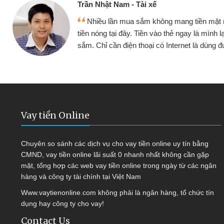
Cấn Văn Lực - Tạp hóa
 mình đều vay
Tôi kinh doanh buôn bán nhỏ 
ại tiếp tục mua
hàng, nhờ biết đến website qua b
 được
quyết được công việc của mìn
Vay tiền Online
Chuyên so sánh các dịch vụ cho vay tiền online uy tín bằng
CMND, vay tiền online lãi suất 0 nhanh nhất không cần gặp
mặt, tổng hợp các web vay tiền online trong ngày từ các ngân
hàng và công ty tài chính tại Việt Nam
Www.vaytienonline.com không phải là ngân hàng, tổ chức tín
dụng hay công ty cho vay!
Contact Us