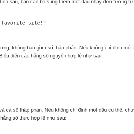
tiếp sau
, bạn cần bổ sung thêm một dấu nháy đơn tương t
 favorite site!"
ương
, không
bao gồm số thập phân
.
Nếu không chỉ định một 
 Biểu diễn
các hằng số nguyên hợp lệ
như sau:
và cả số thập phân
.
Nếu không chỉ định một dấu cụ thể
, chư
 hằng số thực hợp lệ
như sau: