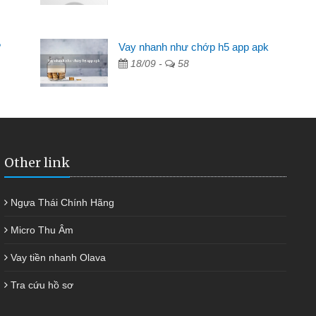
ngân hàng không ai cho vay. Trong khi
ải quyết việc riêng, trong 1-2 ngày tôi trả
?
Vay nhanh như chớp h5 app apk
đã giúp tôi kịp thời và nhanh chóng
18/09 -
58
Other link
Ngựa Thái Chính Hãng
Micro Thu Âm
Vay tiền nhanh Olava
Tra cứu hồ sơ