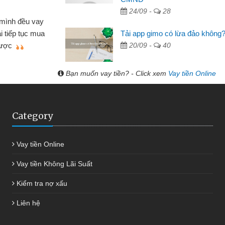
24/09 -
28
Mất 2 tuần các 
lẻ nhiều lúc cần vốn nhập
cần có 2 triệu để gi
Tải app gimo có lừa đảo không
ạn bè giới thiệu tôi đã giải
được thôi. Cảm ơn 
20/09 -
40
h nhanh chóng
Bạn muốn vay tiền? - Click xem
Vay tiền Online
Category
Vay tiền Online
Vay tiền Không Lãi Suất
Kiểm tra nợ xấu
Liên hệ