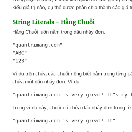
kiểu giá trị nào
, cụ thể
được phân chia thành
các giá t
String Literals - Hằng Chuỗi
Hằng Chuỗi luôn nằm trong dấu nháy đơn.
"quantrimang.com"
"ABC"
"123"
Ví dụ trên chứa
các chuỗi
riêng biệt nằm trong từng 
chứa một dấu nháy đơn
. Ví dụ:
"quantrimang.com is very great! It"s my 
Trong ví dụ này
, chuỗi có chứa dấu nháy đơn trong từ 
"quantrimang.com is very great! It"