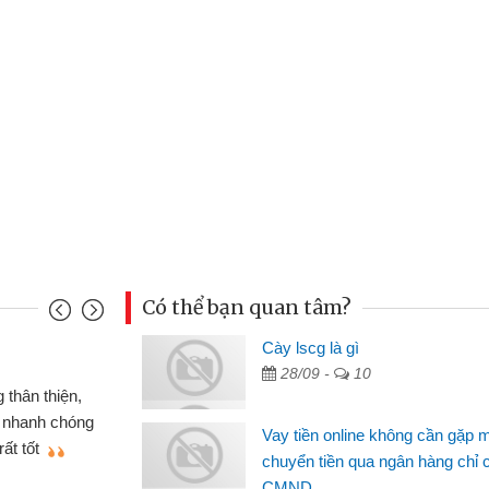
Có thể bạn quan tâm?
Cày lscg là gì
Mai Lan - Sinh vi
28/09 -
10
cầm cố chiếc xe wave
Tôi biết đến thô
tiền bằng CMND online
sinh viên nên cần 
Vay tiền online không cần gặp 
ợi, sẽ giới thiệu cho bạn
thấy thủ tục nhanh
chuyển tiền qua ngân hàng chỉ 
CMND
Lâm Minh Chánh