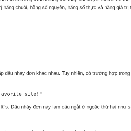
rị hằng chuỗi
, hằng số nguyên
, hằng số thực
và hằng giá trị 
cặp dấu nháy đơn khác nhau
. Tuy nhiên
, có trường hợp trong
favorite site!"
It"s
. Dấu nháy đơn này làm câu ngắt ở ngoặc thứ hai
như s