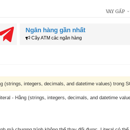
VAY GẤP
Ngân hàng gần nhất
Cây ATM các ngân hàng
ng (strings, integers, decimals, and datetime values) trong 
teral - Hằng (strings
, integers
, decimals
, and datetime valu
định
mà chương trình không thể thay đổi
được
. Literal
có thể