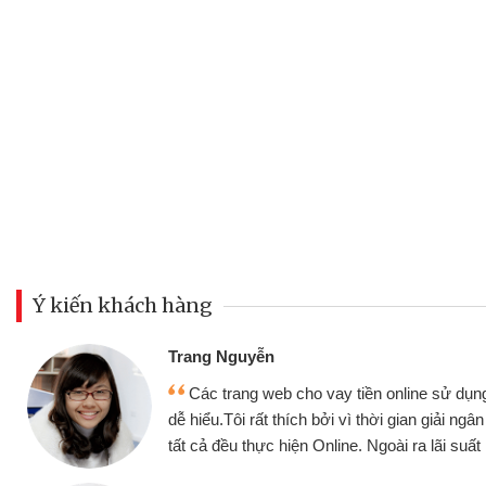
Ý kiến khách hàng
Đoàn Hữu Cảnh
Mình cần tiền gấp nên định 
 thân thiện,
nhưng thật may đã có gói vay 
ân nhanh chóng
không cần gặp mặt nên rất tiện l
rất tốt
bè biết