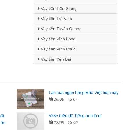
Vay tiền Tiền Giang
Vay tiền Trà Vinh
Vay tiền Tuyên Quang
Vay tiền Vĩnh Long
Vay tiền Vĩnh Phúc
Vay tiền Yên Bái
ên
Lãi suất ngân hàng Bảo Việt hiện nay
26/09 -
64
ng qua quảng cáo trên facebook. Tôi là
đóng tiền nhà, sinh nhật bạn bè, mà đọc
mặt
View triệu đô Tiếng anh là gì
 gọn nên tôi quyết định vay
cần
22/09 -
40