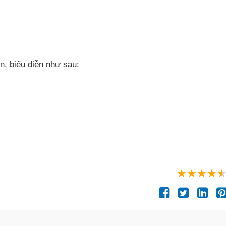
ơn
, biểu diễn
như sau: