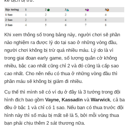
kẻ địch bị trừ.
Khi xem thông số trong bảng này
, người chơi
sẽ phần
nào nghiệm ra
được lý do tại sao ở
những vòng đầu
,
người chơi không bị trừ
quá nhiều máu
. Lý do là vì
trong giai đoạn early game
, số lượng quân cờ không
nhiều
, bậc cao nhất
cũng chỉ 2
và đó
cũng là cấp sao
cao nhất
. Cho nên
nếu có thua ở
những vòng đầu
thì
phần máu
sẽ không bị giảm đi nhiều.
Cụ thể
thì mình
sẽ có ví dụ ở đây là 3 tướng trong đội
hình địch
bao gồm
Vayne
, Kassadin
và
Warwick
, cả ba
đều ở bậc 1
và chỉ có 1 sao
.
Nếu bạn có thua trước đội
hình này
thì số máu bị mất
sẽ là 5
,
bởi mỗi vòng thua
bạn phải chịu thêm 2 sát thương nữa.