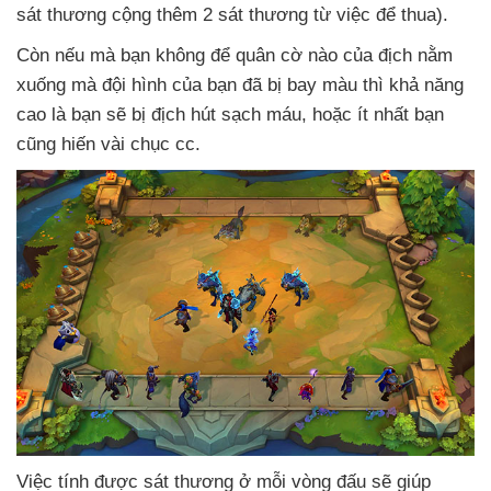
sát thương cộng thêm 2 sát thương từ việc
để thua).
Còn
nếu
mà bạn không
để quân cờ nào
của địch nằm
xuống
mà đội hình
của bạn
đã bị bay màu
thì khả năng
cao là bạn
sẽ bị địch hút sạch máu
,
hoặc ít nhất bạn
cũng hiến vài chục cc.
Việc tính
được sát thương ở mỗi vòng đấu
sẽ giúp