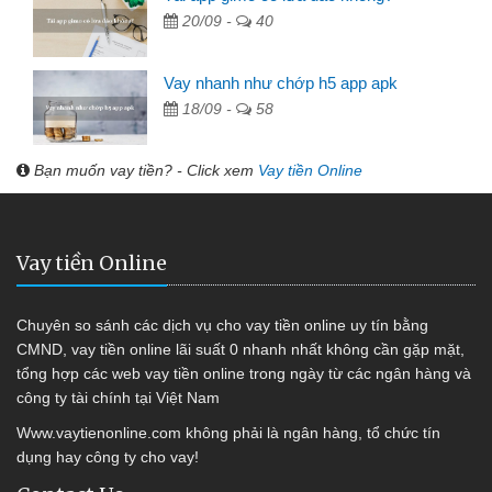
20/09 -
40
Vay nhanh như chớp h5 app apk
18/09 -
58
Bạn muốn vay tiền? - Click xem
Vay tiền Online
Vay tiền Online
Chuyên so sánh các dịch vụ cho vay tiền online uy tín bằng
CMND, vay tiền online lãi suất 0 nhanh nhất không cần gặp mặt,
tổng hợp các web vay tiền online trong ngày từ các ngân hàng và
công ty tài chính tại Việt Nam
Www.vaytienonline.com không phải là ngân hàng, tổ chức tín
dụng hay công ty cho vay!