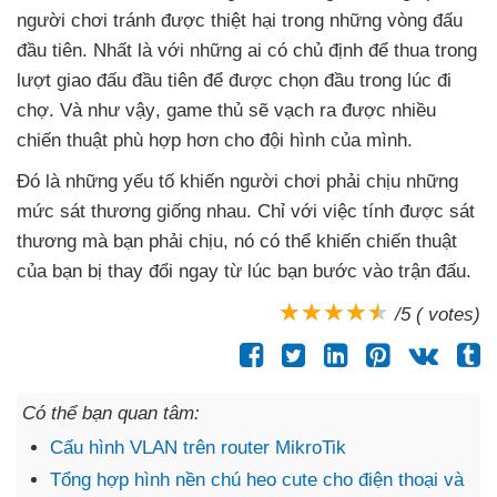
người chơi tránh
được thiệt hại trong
những vòng đấu
đầu tiên
. Nhất là
với
những ai có chủ định
để thua trong
lượt giao đấu đầu tiên
để
được chọn đầu trong lúc đi
chợ
. Và
như vậy
, game thủ
sẽ vạch ra
được nhiều
chiến thuật phù hợp hơn cho đội hình
của mình.
Đó là
những yếu tố khiến người chơi phải chịu
những
mức sát thương giống nhau
. Chỉ
với việc tính
được sát
thương
mà bạn phải chịu
, nó
có thể khiến chiến thuật
của bạn bị thay đổi ngay từ lúc bạn bước vào trận đấu.
/5 ( votes)
Có thể bạn quan tâm:
Cấu hình VLAN trên router MikroTik
Tổng hợp hình nền chú heo cute cho điện thoại và