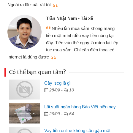
thiệu cho bạn bè biết
Cấn Văn Lực - Tạp hóa
Tôi kinh doanh buôn bán nhỏ 
hông mang
nhiều lúc cần vốn nhập hàng, nh
n nóng tại
đến website qua bạn bè giới thiệu
ình lại tiếp
đã giải quyết được công việc củ
n thoại có
mình nhanh chóng
Có thể bạn quan tâm?
Cày lscg là gì
28/09 -
10
Lãi suất ngân hàng Bảo Việt hiện nay
26/09 -
64
Vay tiền online không cần gặp mặt