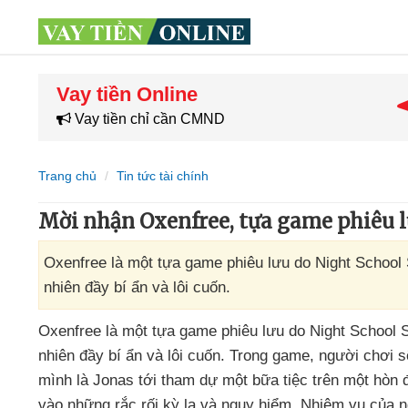
Vay tiền Online
Vay tiền chỉ cần CMND
Trang chủ
Tin tức tài chính
Mời nhận Oxenfree, tựa game phiêu l
Oxenfree là một tựa game phiêu lưu do Night School
nhiên đầy bí ẩn và lôi cuốn.
Oxenfree là một tựa game phiêu lưu do Night School 
nhiên đầy bí ẩn
và lôi cuốn
. Trong game
, người chơi
s
mình là Jonas tới tham dự một bữa tiệc trên một hòn
vào
những rắc rối kỳ lạ
và nguy hiểm
. Nhiệm vụ
của n