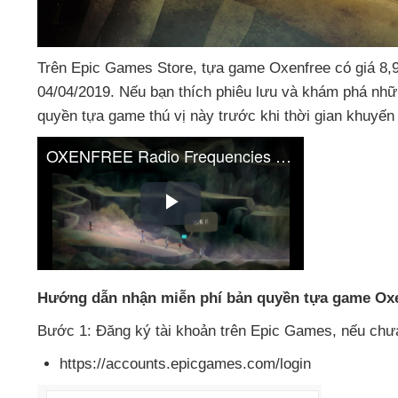
Trên Epic Games Store
, tựa game Oxenfree có giá 
04/04/2019
.
Nếu bạn thích phiêu lưu
và khám phá
nhữ
quyền tựa game thú vị này trước khi thời gian khuyến
Hướng dẫn nhận miễn phí bản quyền tựa game Oxe
Bước 1: Đăng ký tài khoản trên Epic Games
,
nếu chư
https://accounts.epicgames.com/login