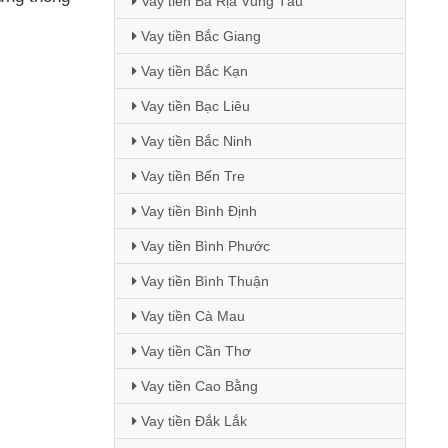
Vay tiền Bà Rịa Vũng Tàu
Vay tiền Bắc Giang
Vay tiền Bắc Kạn
Vay tiền Bạc Liêu
Vay tiền Bắc Ninh
Vay tiền Bến Tre
Vay tiền Bình Định
Vay tiền Bình Phước
Vay tiền Bình Thuận
Vay tiền Cà Mau
Vay tiền Cần Thơ
Vay tiền Cao Bằng
Vay tiền Đắk Lắk