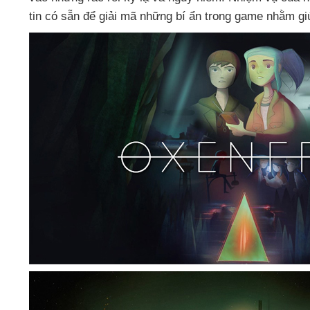
tin có sẵn
để giải mã
những bí ẩn trong game
nhằm gi