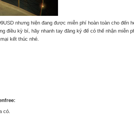
8,99USD
nhưng hiện đang
được miễn phí hoàn toàn cho đến h
ng điều kỳ bí
, hãy nhanh tay đăng ký
để
có thể nhận miễn p
 mại kết thúc
nhé.
nfree:
a có.