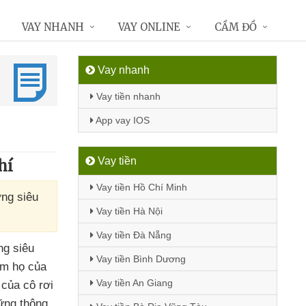
VAY NHANH
VAY ONLINE
CẦM ĐỒ
Vay nhanh
Vay tiền nhanh
App vay IOS
Vay tiền
í​
Vay tiền Hồ Chí Minh
ợng siêu
Vay tiền Hà Nội
Vay tiền Đà Nẵng
ng siêu
Vay tiền Bình Dương
em họ
của
Vay tiền An Giang
è
của cô rơi
ững thông