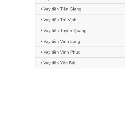
Vay tiền Tiền Giang
Vay tiền Trà Vinh
Vay tiền Tuyên Quang
Vay tiền Vĩnh Long
Vay tiền Vĩnh Phúc
Vay tiền Yên Bái