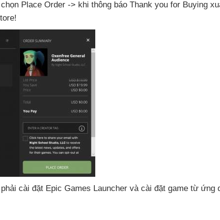
ọn Place Order -> khi thông báo Thank you for Buying xuấ
tore!
 phải cài đặt Epic Games Launcher
và cài đặt game từ ứng 