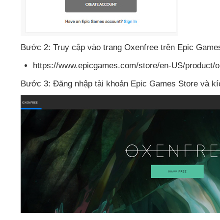
Bước 2: Truy cập vào trang Oxenfree trên Epic Games
https://www.epicgames.com/store/en-US/product/
Bước 3: Đăng nhập tài khoản Epic Games Store
và k