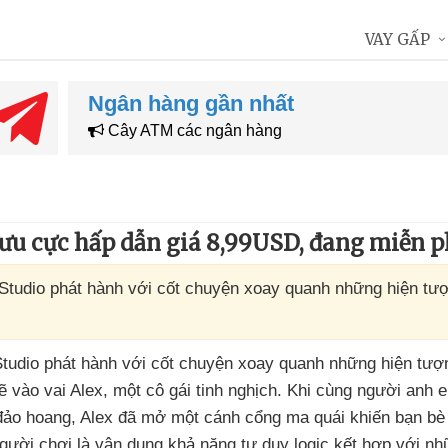
VAY GẤP
Ngân hàng gần nhất
Cây ATM các ngân hàng
ưu cực hấp dẫn giá 8,99USD, đang miễn ph
 Studio phát hành với cốt chuyện xoay quanh những hiện tư
Studio phát hành
với cốt chuyện xoay quanh
những hiện tượ
ẽ vào vai Alex
, một cô gái tinh nghịch
.
Khi cùng người anh 
 đảo hoang
, Alex
đã mở một cánh cổng ma quái khiến bạn b
gười chơi là vận dụng khả năng tư duy logic kết hợp
với
nh