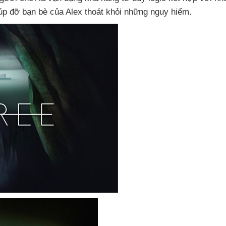
úp đỡ bạn bè
của Alex thoát khỏi
những nguy hiểm.