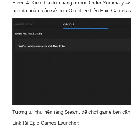
Bước 4: Kiểm tra đơn hàng ở mục Order Summary -> ch
bạn
đã hoàn toàn sở hữu Oxenfree trên Epic Games s
Tương tự như nền tảng Steam
,
để chơi game bạn cần
Link tải Epic Games Launcher: