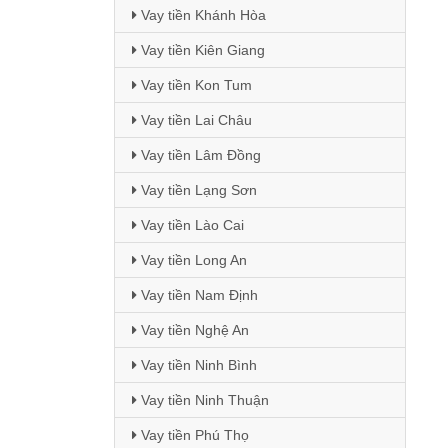
Vay tiền Khánh Hòa
Vay tiền Kiên Giang
Vay tiền Kon Tum
Vay tiền Lai Châu
Vay tiền Lâm Đồng
Vay tiền Lạng Sơn
Vay tiền Lào Cai
Vay tiền Long An
Vay tiền Nam Định
Vay tiền Nghệ An
Vay tiền Ninh Bình
Vay tiền Ninh Thuận
Vay tiền Phú Thọ