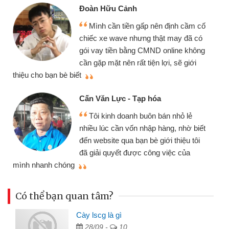
Đoàn Hữu Cảnh
Mình cần tiền gấp nên định cầm cố
chiếc xe wave nhưng thật may đã có
gói vay tiền bằng CMND online không
cần gặp mặt nên rất tiện lợi, sẽ giới
thiệu cho bạn bè biết
qu
Cấn Văn Lực - Tạp hóa
Tôi kinh doanh buôn bán nhỏ lẻ
nhiều lúc cần vốn nhập hàng, nhờ biết
đến website qua bạn bè giới thiệu tôi
đã giải quyết được công việc của
mình nhanh chóng
th
Có thể bạn quan tâm?
Cày lscg là gì
28/09 -
10