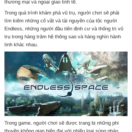
thương mại
và ngoại giao tinh tế.
Trong
quá trình khám phá vũ trụ
, người chơi
sẽ phải
tìm kiếm
những cổ vật
và tài nguyên
của tộc người
Endless
,
những người đầu tiên định cư
và thống trị vũ
trụ trong hàng trăm hệ thống sao
và hàng nghìn hành
tinh khác nhau.
Trong game
, người chơi
sẽ
được trang bị
những phi
thuyền không gian hiện đại
với nhiều loại súng pháo