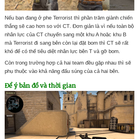
Nếu bạn đang ở phe Terrorist
thì phần trăm giành chiến
thắng
sẽ cao hơn so
với CT
. Đơn giản là vì
nếu toàn bộ
nhân lực
của CT chuyển sang một khu A
hoặc khu B
mà Terrorist đi sang bên còn lại đặt bom
thì CT
sẽ
rất
khó
để
có thể tiêu diệt nhân lực bên T
và gỡ bom.
Còn trong trường hợp cả hai team đều gặp nhau
thì
sẽ
phụ thuộc vào khả năng đấu súng
của cả hai bên.
Để ý bản đồ
và thời gian