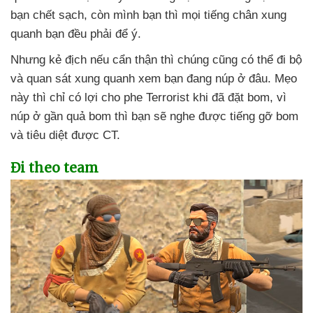
bạn chết sạch
, còn mình bạn
thì
mọi tiếng chân xung
quanh bạn đều phải
để ý.
Nhưng kẻ địch
nếu cẩn thận
thì chúng
cũng
có thể đi bộ
và quan sát xung quanh xem bạn đang núp ở đâu
. Mẹo
này
thì chỉ có lợi cho phe Terrorist khi
đã đặt bom
, vì
núp ở gần quả bom
thì bạn
sẽ nghe
được tiếng gỡ bom
và tiêu diệt
được CT.
Đi theo team