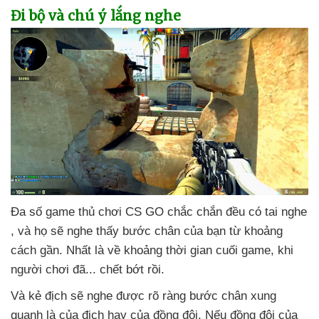
Đi bộ
và chú ý lắng nghe
Đa số game thủ chơi CS GO chắc chắn đều có tai nghe
,
và họ
sẽ nghe thấy bước chân
của bạn từ khoảng
cách gần
. Nhất là về khoảng thời gian cuối game
, khi
người chơi đã..
. chết bớt rồi.
Và kẻ địch
sẽ nghe
được rõ ràng bước chân xung
quanh là
của địch hay
của đồng đội
.
Nếu đồng đội
của