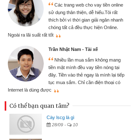
Mình cần tiền gấp nên định cầm cố
chiếc xe wave nhưng thật may đã có
gói vay tiền bằng CMND online không
cần gặp mặt nên rất tiện lợi, sẽ giới
thiệu cho bạn bè biết
qu
Cấn Văn Lực - Tạp hóa
Tôi kinh doanh buôn bán nhỏ lẻ
nhiều lúc cần vốn nhập hàng, nhờ biết
đến website qua bạn bè giới thiệu tôi
đã giải quyết được công việc của
mình nhanh chóng
th
Có thể bạn quan tâm?
Cày lscg là gì
28/09 -
10