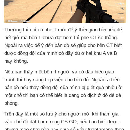
Thường
thì chỉ có phe T mới
để ý thời gian
bởi
nếu
để
hết giờ
mà bên T chưa đặt bom
thì phe CT
sẽ thắng
.
Ngoài ra việc
để ý đến bản đồ
sẽ giúp cho bên CT biết
được đồng đội
của mình có đầy đủ ở hai khu A
và B
hay không.
Nếu bạn thấy một bên ít người
và có dấu hiệu giao
tranh
thì hãy sang tiếp viện cho bên đó
.
Ngoài ra trên
bản đồ
nếu thấy đồng đội
của mình bị giết
quá nhiều ở
một chỗ
thì bạn
có thể biết là đang có địch ở đó
để đề
phòng.
Trên đây là một số lưu ý cho người mới khi tham gia
vào chế độ đặt bom trong CS GO
,
nếu bạn biết
được
những mẹo chơi nào hãy chia sẻ
với Quantrimang theo