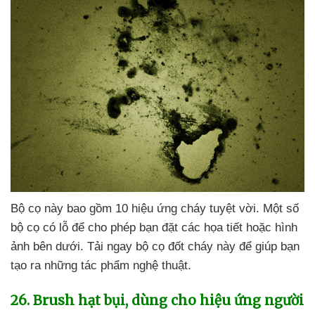
Bộ cọ này
bao gồm 10 hiệu ứng cháy tuyệt vời
. Một số
bộ cọ có lỗ
để cho phép bạn đặt
các họa tiết
hoặc hình
ảnh bên dưới
. Tải ngay bộ cọ đốt cháy này
để giúp bạn
tạo ra
những tác phẩm nghệ thuật.
26
. Brush hạt bụi
, dùng cho hiệu ứng người