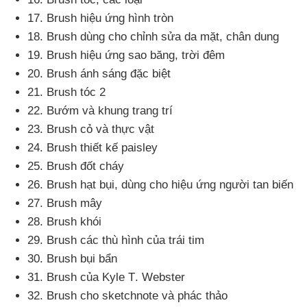
17
. Brush hiệu ứng hình tròn
18
. Brush dùng cho chỉnh sửa da mặt
, chân dung
19
. Brush hiệu ứng sao băng
, trời đêm
20
. Brush ánh sáng
đặc biệt
21
. Brush tóc 2
22
. Bướm
và khung trang trí
23
. Brush cỏ
và thực vật
24
. Brush thiết kế paisley
25
. Brush đốt cháy
26
. Brush hạt bụi
, dùng cho hiệu ứng người tan biến
27
. Brush mây
28
. Brush khói
29
. Brush
các thù hình
của trái tim
30
. Brush bụi bẩn
31
. Brush
của Kyle T
. Webster
32
. Brush cho sketchnote
và phác thảo