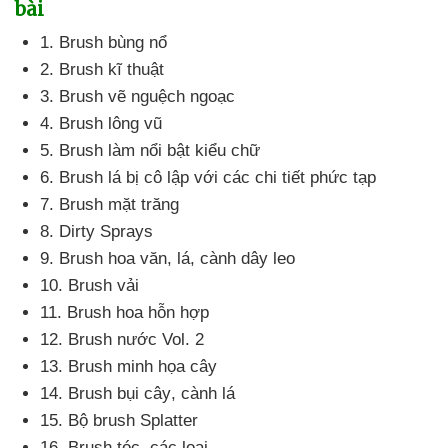
bài
1
. Brush bùng nổ
2
. Brush kĩ thuật
3
. Brush vẽ nguệch ngoạc
4
. Brush lông vũ
5
. Brush làm nổi bật kiểu chữ
6
. Brush lá bị cô lập
với
các chi tiết phức tạp
7
. Brush mặt trăng
8
. Dirty Sprays
9
. Brush hoa văn
, lá
, cành dây leo
10
. Brush vải
11
. Brush hoa hỗn hợp
12
. Brush nước Vol
. 2
13
. Brush minh họa cây
14
. Brush bụi cây
, cành lá
15
. Bộ brush Splatter
16
. Brush tóc
,
các loại