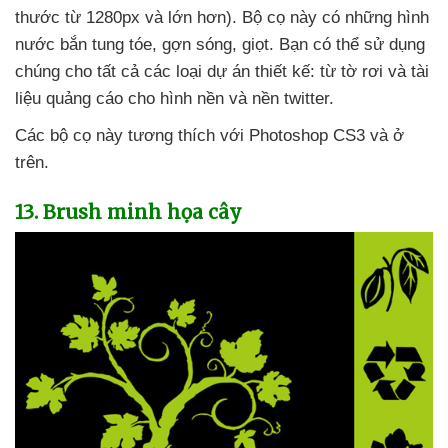
thước từ 1280px
và lớn hơn)
. Bộ cọ này có
những hình
nước bắn tung tóe
, gợn sóng
, giọt
. Bạn
có thể sử dụng
chúng cho
tất cả
các loại dự án thiết kế: từ tờ rơi
và tài
liệu quảng cáo cho hình nền
và nền twitter.
Các bộ cọ này tương thích
với Photoshop CS3
và ở
trên.
13
. Brush minh họa cây