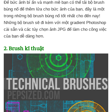
Để bức ảnh bí ẩn
và mạnh mẽ bạn
có thể tải bộ brush
bùng nổ
để thêm lửa cho bức ảnh
của bạn
, đây là một
trong
những bộ brush bùng nổ tốt nhất cho đến nay!
Những bộ brush
sẽ đi kèm
với một gradient Photoshop
cài sẵn
và
các tùy chọn ảnh JPG
để làm cho công việc
của bạn dễ dàng hơn.
2
. Brush kĩ thuật