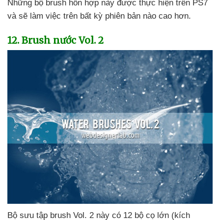
Những bộ brush hỗn hợp này
được thực hiện trên PS7
và
sẽ làm việc trên bất kỳ phiên bản nào cao hơn.
12
. Brush nước Vol
. 2
Bộ sưu tập brush Vol
. 2 này có 12 bộ cọ lớn (kích