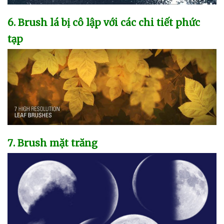
6
. Brush lá bị cô lập
với
các chi tiết phức
tạp
7
. Brush mặt trăng