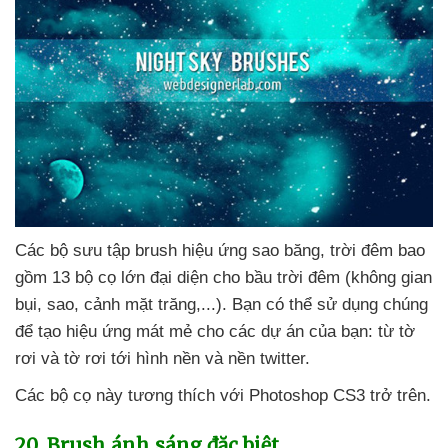
Các bộ sưu tập brush hiệu ứng sao băng
, trời đêm
bao
gồm 13 bộ cọ lớn đại diện cho bầu trời đêm (không gian
bụi
, sao
, cảnh mặt trăng,...)
. Bạn
có thể sử dụng chúng
để tạo hiệu ứng mát mẻ cho
các dự án
của bạn: từ tờ
rơi
và tờ rơi tới hình nền
và nền twitter.
Các bộ cọ này tương thích
với Photoshop CS3 trở trên.
20
. Brush ánh sáng
đặc biệt