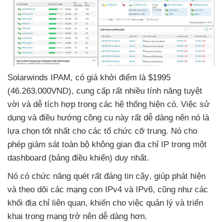
Solarwinds IPAM
, có giá khởi điểm là $1995
(46.263.000VND)
, cung cấp
rất nhiều tính năng tuyệt
vời
và dễ tích hợp trong
các hệ thống hiện có
. Việc sử
dụng
và điều hướng công cụ này
rất dễ dàng nên nó là
lựa chọn tốt nhất cho
các tổ chức cỡ trung
. Nó cho
phép giám sát toàn bộ không gian địa chỉ IP trong một
dashboard (bảng điều khiển) duy nhất.
Nó có chức năng quét
rất đáng tin cậy
, giúp phát hiện
và theo dõi
các mạng con IPv4
và IPv6
,
cũng như
các
khối địa chỉ liên quan
, khiến cho việc quản lý
và triển
khai trong mạng trở nên dễ dàng hơn.