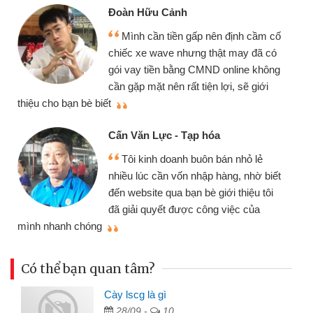
Đoàn Hữu Cảnh
Mình cần tiền gấp nên định cầm cố
chiếc xe wave nhưng thật may đã có
gói vay tiền bằng CMND online không
cần gặp mặt nên rất tiện lợi, sẽ giới
thiệu cho bạn bè biết
qu
Cấn Văn Lực - Tạp hóa
Tôi kinh doanh buôn bán nhỏ lẻ
nhiều lúc cần vốn nhập hàng, nhờ biết
đến website qua bạn bè giới thiệu tôi
đã giải quyết được công việc của
mình nhanh chóng
th
Có thể bạn quan tâm?
Cày lscg là gì
28/09 -
10