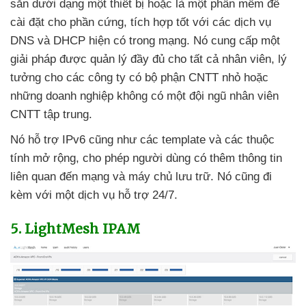
sẵn dưới dạng một thiết bị
hoặc là một phần mềm
để
cài đặt cho phần cứng
, tích hợp tốt
với
các dịch vụ
DNS
và DHCP hiện có trong mạng
. Nó cung cấp một
giải pháp
được quản lý đầy đủ cho
tất cả nhân viên
, lý
tưởng cho
các công ty có bộ phận CNTT nhỏ
hoặc
những doanh nghiệp không có một đội ngũ nhân viên
CNTT tập trung.
Nó hỗ trợ IPv6
cũng như
các template
và
các thuộc
tính mở rộng
, cho phép người dùng có thêm thông tin
liên quan đến mạng
và máy chủ lưu trữ
. Nó
cũng đi
kèm
với một dịch vụ hỗ trợ 24/7.
5
. LightMesh IPAM