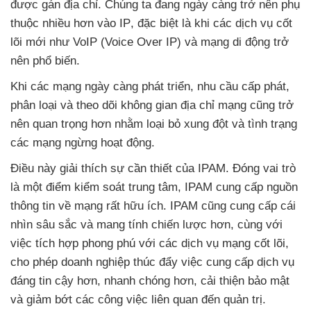
được gán địa chỉ
. Chúng ta đang ngày càng trở nên phụ
thuộc nhiều hơn vào IP
,
đặc biệt là khi
các dịch vụ cốt
lõi mới như VoIP (Voice Over IP)
và mạng di động trở
nên phổ biến.
Khi
các mạng ngày càng phát triển
, nhu cầu cấp phát
,
phân loại
và theo dõi không gian địa chỉ mạng
cũng trở
nên quan trọng hơn
nhằm loại bỏ xung đột
và tình trạng
các mạng ngừng hoạt động.
Điều này giải thích sự cần thiết
của IPAM
. Đóng vai trò
là một điểm kiểm soát trung tâm
, IPAM cung cấp nguồn
thông tin về mạng
rất hữu ích
. IPAM
cũng cung cấp cái
nhìn sâu sắc
và mang tính chiến lược hơn
, cùng
với
việc tích hợp phong phú
với
các dịch vụ mạng cốt lõi
,
cho phép doanh nghiệp thúc đẩy việc cung cấp dịch vụ
đáng tin cậy hơn
, nhanh chóng hơn
, cải thiện bảo mật
và giảm bớt
các công việc liên quan đến quản trị.