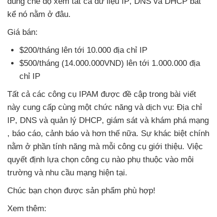
dùng chế độ xem
tất cả dữ liệu IP
, DNS
và DHCP bất
kể nó nằm ở đâu.
Giá bán:
$200/tháng lên tới 10.000 địa chỉ IP
$500/tháng (14.000.000VND) lên tới 1.000.000 địa
chỉ IP
Tất cả
các công cụ IPAM
được đề cập trong bài viết
này cung cấp cùng một chức năng
và dịch vụ: Địa chỉ
IP
, DNS
và quản lý DHCP
, giám sát
và khám phá mạng
, báo cáo
, cảnh báo
và hơn thế nữa
. Sự khác biệt chính
nằm ở phần tính năng
mà mỗi công cụ giới thiệu
. Việc
quyết định lựa chọn công cụ nào phụ thuộc vào môi
trường
và nhu cầu mạng
hiện tại.
Chúc bạn chọn
được sản phẩm phù hợp!
Xem thêm: