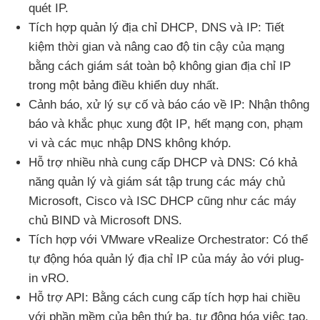
quét IP.
Tích hợp quản lý địa chỉ DHCP
, DNS
và IP: Tiết
kiệm thời gian
và nâng cao độ tin cậy
của mạng
bằng cách giám sát toàn bộ không gian địa chỉ IP
trong một bảng điều khiển duy nhất.
Cảnh báo
, xử lý sự cố
và báo cáo về IP: Nhận thông
báo
và khắc phục xung đột IP
, hết mạng con
, phạm
vi
và
các mục nhập DNS không khớp.
Hỗ trợ nhiều nhà cung cấp DHCP
và DNS: Có khả
năng quản lý
và giám sát tập trung
các máy chủ
Microsoft
, Cisco
và ISC DHCP
cũng như
các máy
chủ BIND
và Microsoft DNS.
Tích hợp
với VMware vRealize Orchestrator: Có thể
tự động hóa quản lý địa chỉ IP
của máy ảo
với plug-
in vRO.
Hỗ trợ API: Bằng cách cung cấp tích hợp hai chiều
với phần mềm
của bên thứ ba
, tự động hóa việc tạo
,