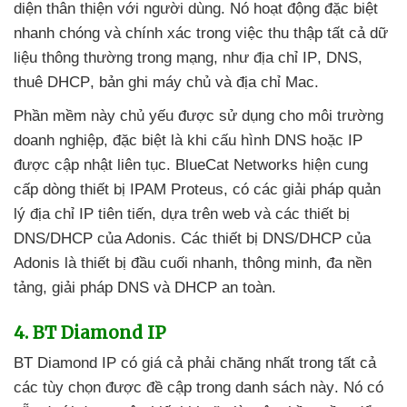
diện thân thiện
với người dùng
. Nó hoạt động
đặc biệt
nhanh chóng
và chính xác trong việc thu thập
tất cả dữ
liệu thông thường trong mạng
, như địa chỉ IP
, DNS
,
thuê DHCP
, bản ghi máy chủ
và địa chỉ Mac.
Phần mềm này chủ yếu
được sử dụng cho môi trường
doanh nghiệp
,
đặc biệt là khi cấu hình DNS
hoặc IP
được cập nhật liên tục
. BlueCat Networks hiện cung
cấp dòng thiết bị IPAM Proteus
, có
các giải pháp quản
lý địa chỉ IP tiên tiến
, dựa trên web
và
các thiết bị
DNS/DHCP
của Adonis
. Các thiết bị DNS/DHCP
của
Adonis là thiết bị đầu cuối nhanh
, thông minh
, đa nền
tảng
, giải pháp DNS
và DHCP an toàn.
4
. BT Diamond IP
BT Diamond IP có giá cả phải chăng nhất trong
tất cả
các tùy chọn
được đề cập trong danh sách này
. Nó có