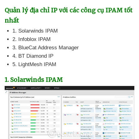
Quản lý địa chỉ IP
với
các công cụ IPAM tốt
nhất
1
. Solarwinds IPAM
2
. Infoblox IPAM
3
. BlueCat Address Manager
4
. BT Diamond IP
5
. LightMesh IPAM
1
. Solarwinds IPAM