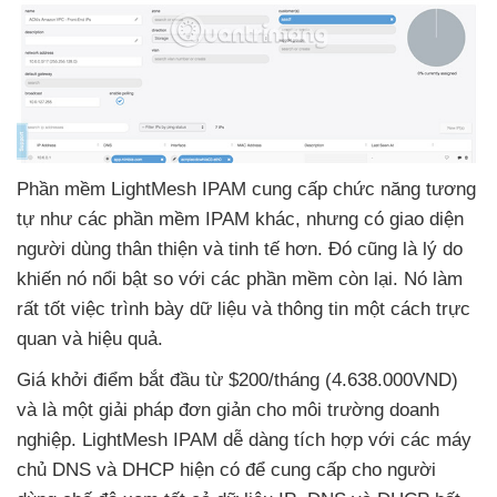
Phần mềm LightMesh IPAM cung cấp chức năng tương
tự như
các phần mềm IPAM khác
,
nhưng có giao diện
người dùng thân thiện
và tinh tế hơn
. Đó
cũng là lý do
khiến nó nổi bật so
với
các phần mềm còn lại
. Nó làm
rất tốt việc trình bày dữ liệu
và thông tin một cách trực
quan
và hiệu quả.
Giá khởi điểm bắt đầu từ $200/tháng (4.638.000VND)
và là một giải pháp đơn giản cho môi trường doanh
nghiệp
. LightMesh IPAM dễ dàng tích hợp
với
các máy
chủ DNS
và DHCP hiện có
để cung cấp cho người