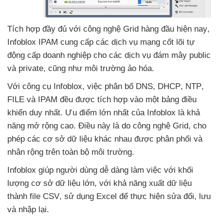
Tích hợp đầy đủ
với công nghệ Grid hàng đầu
hiện nay
,
Infoblox IPAM cung cấp
các dịch vụ mạng cốt lõi tự
động cấp doanh nghiệp cho
các dịch vụ đám mây public
và private
,
cũng như môi trường ảo hóa.
Với công cụ Infoblox
, việc phân bổ DNS
, DHCP
, NTP
,
FILE
và IPAM đều
được tích hợp vào một bảng điều
khiển duy nhất
. Ưu điểm lớn nhất
của Infoblox là khả
năng mở rộng cao
. Điều này là do công nghệ Grid
, cho
phép
các cơ sở dữ liệu khác nhau
được phân phối
và
nhân rộng trên toàn bộ môi trường.
Infoblox giúp người dùng dễ dàng làm việc
với khối
lượng cơ sở dữ liệu lớn
,
với khả năng xuất dữ liệu
thành file CSV
, sử dụng Excel
để thực hiện sửa đổi
, lưu
và nhập lại.