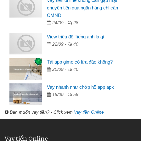
Vay tiền online không cần gặp mặt
chuyển tiền qua ngân hàng chỉ cần
CMND
24/09 -
28
View triệu đô Tiếng anh là gì
22/09 -
40
Tải app gimo có lừa đảo không?
20/09 -
40
Vay nhanh như chớp h5 app apk
18/09 -
58
Bạn muốn vay tiền? - Click xem
Vay tiền Online
Vay tiền Online