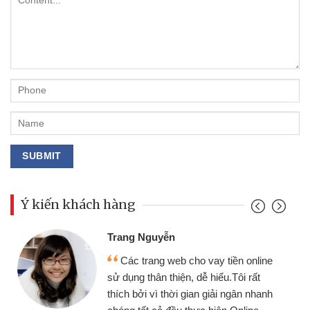
Ý kiến khách hàng
Đoàn Hữu Cảnh
Mình cần tiền gấp nên định c
tiền online
chiếc xe wave nhưng thật may đ
u.Tôi rất
gói vay tiền bằng CMND online 
i ngân nhanh
cần gặp mặt nên rất tiện lợi, sẽ g