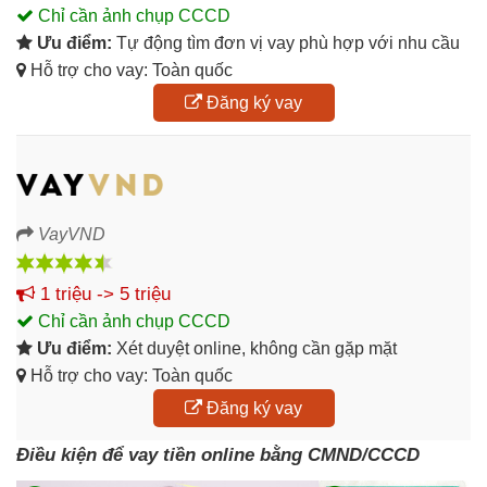
Chỉ cần ảnh chụp CCCD
Ưu điểm:
Tự động tìm đơn vị vay phù hợp với nhu cầu
Hỗ trợ cho vay: Toàn quốc
Đăng ký vay
VayVND
1 triệu -> 5 triệu
Chỉ cần ảnh chụp CCCD
Ưu điểm:
Xét duyệt online, không cần gặp mặt
Hỗ trợ cho vay: Toàn quốc
Đăng ký vay
Điều kiện để vay tiền online bằng CMND/CCCD