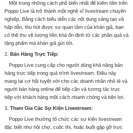
Một trong những cách phổ biến nhất để kiếm tiền trên
Poppo Live là trở thành một nghệ sĩ livestream chuyên
nghiệp. Bằng cách biểu diễn các nội dung sáng tạo và
hấp dẫn, thu hút được sự quan tâm của khán giả, bạn
có thể thu về lượng tiền khá ổn định từ các phần quà và
tặng phẩm mà khán giả gửi tới.
2.
Bán Hàng Trực Tiếp:
Poppo Live cung cấp cho người dùng khả năng bán
hàng trực tiếp trong quá trình livestream. Điều này
mang lại cơ hội tuyệt vời cho các doanh nhân nhỏ lẻ và
người bán hàng online để tiếp cận và tương tác trực
tiếp với khách hàng một cách nhanh chóng và tiện lợi.
3.
Tham Gia Các Sự Kiện Livestream:
Poppo Live thường tổ chức các sự kiện livestream
đặc biệt như hội chợ, cuộc thi, hoặc buổi gặp gỡ trực