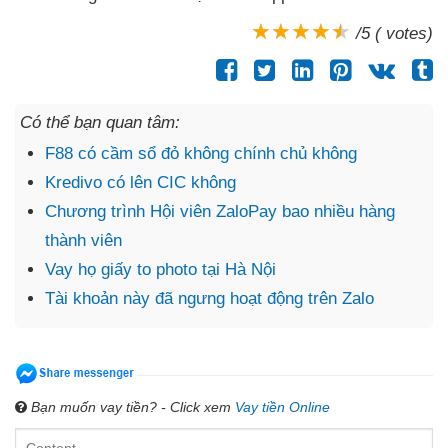
/5 ( votes)
Có thể bạn quan tâm:
F88 có cầm sổ đỏ không chính chủ không
Kredivo có lên CIC không
Chương trình Hội viên ZaloPay bao nhiều hàng
thành viên
Vay họ giấy to photo tại Hà Nội
Tài khoản này đã ngưng hoạt động trên Zalo
Bạn muốn vay tiền? - Click xem
Vay tiền Online