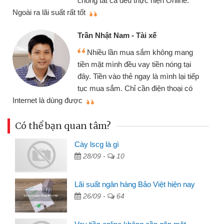
n Online.
thiệu cho bạn bè biết
Cấn Văn Lực - Tạp hóa
Tôi kinh doanh buôn bán nhỏ 
hông mang
nhiều lúc cần vốn nhập hàng, nh
n nóng tại
đến website qua bạn bè giới thiệu
ình lại tiếp
đã giải quyết được công việc củ
n thoại có
mình nhanh chóng
Có thể bạn quan tâm?
Cày lscg là gì
28/09 -
10
Lãi suất ngân hàng Bảo Việt hiện nay
26/09 -
64