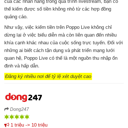
của các nhãn hàng trong quá trình livestream, bạn có
thể kiếm được số tiền không nhỏ từ các hợp đồng
quảng cáo.
Như vậy, việc kiếm tiền trên Poppo Live không chỉ
dừng lại ở việc biểu diễn mà còn liên quan đến nhiều
khía cạnh khác nhau của cuộc sống trực tuyến. Đối với
những ai biết cách tận dụng và phát triển mạng lưới
quan hệ, Poppo Live có thể là một nguồn thu nhập ổn
định và hấp dẫn.
Đăng ký nhiều nơi để tỷ lệ xét duyệt cao
Dong247
1 triệu -> 10 triệu