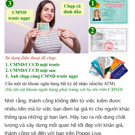
Nhớ rằng, thành công không đến từ việc kiếm được
nhiều tiền mà từ việc bạn đem lại giá trị cho người khác
thông qua những gì bạn làm. Hãy tạo ra nội dung chất
lượng và xây dựng mối quan hệ tốt đẹp với khán giả,
thành công sẽ đến với bạn trên Poppo Live.