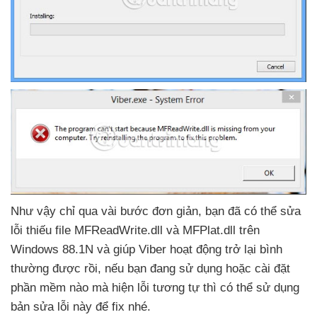
Như vậy chỉ qua vài bước đơn giản
, bạn
đã
có thể sửa
lỗi thiếu file MFReadWrite.dll
và MFPlat.dll trên
Windows 88.1N
và giúp Viber hoạt động trở lại bình
thường
được rồi
,
nếu bạn đang sử dụng
hoặc cài đặt
phần mềm nào
mà hiện lỗi tương tự
thì
có thể sử dụng
bản sửa lỗi này
để fix
nhé.