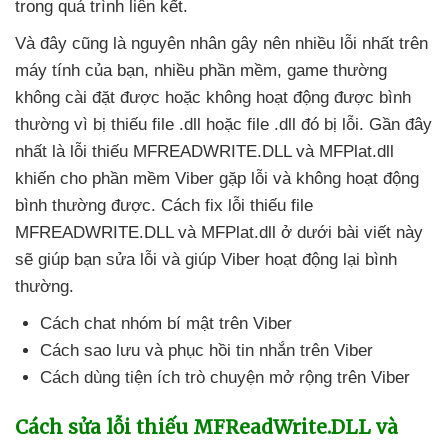
trong
quá trình liên kết.
Và đây
cũng là nguyên nhân gây nên nhiều lỗi nhất trên
máy tính
của bạn
, nhiều phần mềm
, game thường
không cài đặt
được
hoặc không hoạt động
được bình
thường vì bị thiếu file .dll
hoặc file .dll đó bị lỗi
.
Gần đây
nhất là lỗi thiếu MFREADWRITE.DLL
và MFPlat.dll
khiến cho phần mềm Viber gặp lỗi
và không hoạt động
bình thường
được
. Cách fix lỗi thiếu file
MFREADWRITE.DLL
và MFPlat.dll ở dưới bài viết này
sẽ giúp bạn sửa lỗi
và giúp Viber hoạt động lại bình
thường.
Cách chat nhóm bí mật trên Viber
Cách sao lưu
và phục hồi tin nhắn trên Viber
Cách dùng tiện ích trò chuyện mở rộng trên Viber
Cách sửa lỗi thiếu MFReadWrite.DLL
và