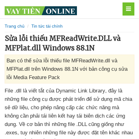
MEN
Trang chủ
Tin tức tài chính
Sửa lỗi thiếu MFReadWrite.DLL và
MFPlat.dll Windows 88.1N
Bạn có thể sửa lỗi thiếu file MFReadWrite.dll và
MFPlat.dll trên Windows 88.1N với bản công cụ sửa
lỗi Media Feature Pack
File .dll là viết tắt
của Dynamic Link Library
, đây là
những file công cụ
được phát triển
để sử dụng mã chia
sẻ dữ liệu
, cho phép nâng cấp
các chức năng
mà
không cần phải tái liên kết hay tái biên dịch
các ứng
dụng
. Về cơ bản
thì
những file .DLL
cũng giống như
.exes
, tuy nhiên
những file này
được đặt tên khác nhau