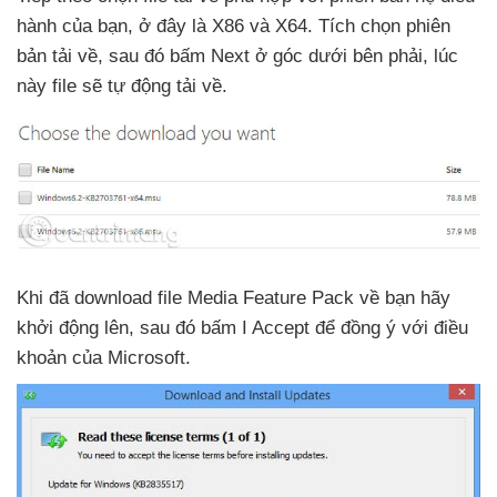
hành
của bạn
, ở đây là X86
và X64
. Tích chọn phiên
bản tải về
,
sau đó bấm Next ở góc dưới bên phải
, lúc
này file
sẽ tự động tải về.
Khi
đã download file Media Feature Pack về bạn hãy
khởi động lên
,
sau đó bấm I Accept
để đồng ý
với điều
khoản
của Microsoft.