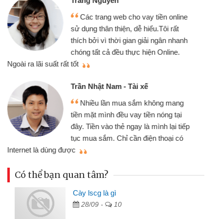
Mình cần tiền gấp nên định cầm cố
chiếc xe wave nhưng thật may đã có
gói vay tiền bằng CMND online không
cần gặp mặt nên rất tiện lợi, sẽ giới
thiệu cho bạn bè biết
qu
Cấn Văn Lực - Tạp hóa
Tôi kinh doanh buôn bán nhỏ lẻ
nhiều lúc cần vốn nhập hàng, nhờ biết
đến website qua bạn bè giới thiệu tôi
đã giải quyết được công việc của
mình nhanh chóng
th
Có thể bạn quan tâm?
Cày lscg là gì
28/09 -
10