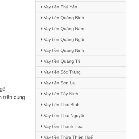
Vay tiền Phú Yên
Vay tiền Quảng Bình
Vay tiền Quảng Nam
Vay tiền Quảng Ngãi
Vay tiền Quảng Ninh
Vay tiền Quảng Trị
Vay tiền Sóc Trăng
Vay tiền Sơn La
 gõ
Vay tiền Tây Ninh
n trên cùng
Vay tiền Thái Bình
Vay tiền Thái Nguyên
Vay tiền Thanh Hóa
Vay tiền Thừa Thiên Huế