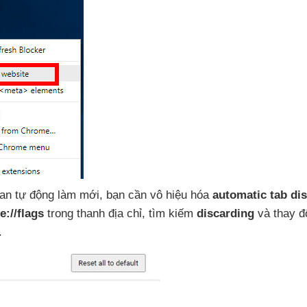
ian tự động làm mới
, bạn cần vô hiệu hóa
automatic tab di
://flags
trong thanh địa chỉ
, tìm kiếm
discarding
và thay đ
.