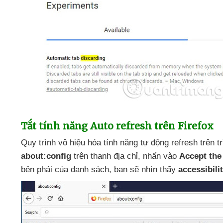
Tắt tính năng Auto refresh trên Firefox
Quy trình vô hiệu hóa tính năng tự động refresh trên 
about:config
trên thanh địa chỉ
, nhấn vào
Accept the
bên phải
của danh sách
, bạn
sẽ nhìn thấy
accessibili