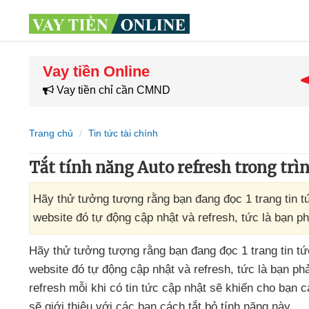
Vay tiền Online
Vay tiền chỉ cần CMND
Trang chủ
Tin tức tài chính
Tắt tính năng Auto refresh trong trì
Hãy thử tưởng tượng rằng bạn đang đọc 1 trang tin 
website đó tự động cập nhật và refresh, tức là bạn phả
Hãy thử tưởng tượng rằng bạn đang đọc 1 trang tin tứ
website đó tự động cập nhật
và refresh
, tức là bạn ph
refresh mỗi khi có tin tức cập nhật
sẽ khiến cho bạn c
sẽ giới thiệu
với
các bạn cách tắt bỏ tính năng này.