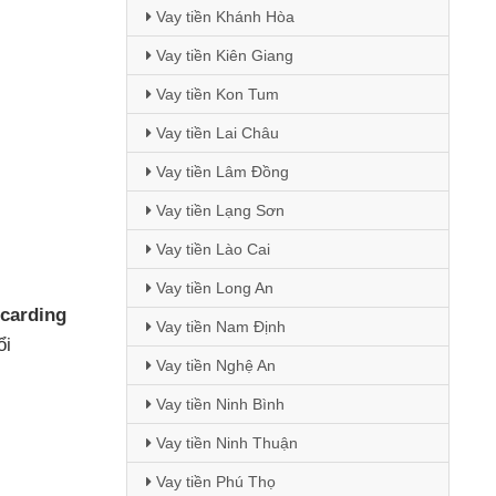
Vay tiền Khánh Hòa
Vay tiền Kiên Giang
Vay tiền Kon Tum
Vay tiền Lai Châu
Vay tiền Lâm Đồng
Vay tiền Lạng Sơn
Vay tiền Lào Cai
Vay tiền Long An
scarding
Vay tiền Nam Định
ổi
Vay tiền Nghệ An
Vay tiền Ninh Bình
Vay tiền Ninh Thuận
Vay tiền Phú Thọ