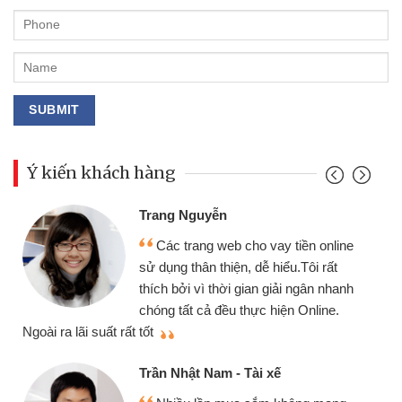
Ý kiến khách hàng
Đoàn Hữu Cảnh
Mình cần tiền gấp nên định c
tiền online
chiếc xe wave nhưng thật may đ
u.Tôi rất
gói vay tiền bằng CMND online 
i ngân nhanh
cần gặp mặt nên rất tiện lợi, sẽ g
n Online.
thiệu cho bạn bè biết
Cấn Văn Lực - Tạp hóa
Tôi kinh doanh buôn bán nhỏ 