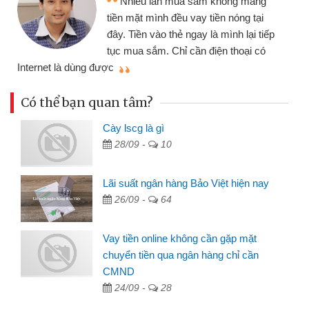
hông mang
nhiều lúc cần vốn nhập hàng, nh
n nóng tại
đến website qua bạn bè giới thiệu
ình lại tiếp
đã giải quyết được công việc củ
n thoại có
mình nhanh chóng
Có thể bạn quan tâm?
Cày lscg là gì
28/09 -
10
Lãi suất ngân hàng Bảo Việt hiện nay
26/09 -
64
Vay tiền online không cần gặp mặt
chuyển tiền qua ngân hàng chỉ cần
CMND
24/09 -
28