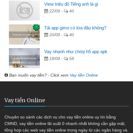
View triệu đô Tiếng anh là gì
22/09 -
40
Tải app gimo có lừa đảo không?
20/09 -
40
Vay nhanh như chớp h5 app apk
18/09 -
58
Bạn muốn vay tiền? - Click xem
Vay tiền Online
Vay tiền Online
Chuyên so sánh các dịch vụ cho vay tiền online uy tín bằng
CMND, vay tiền online lãi suất 0 nhanh nhất không cần gặp mặt,
tổng hợp các web vay tiền online trong ngày từ các ngân hàng và