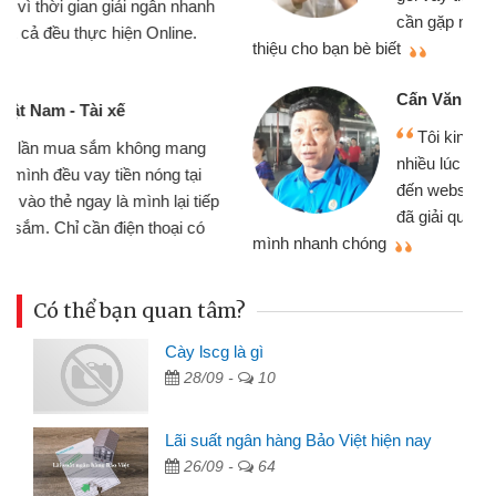
cần gặp mặt nên rất tiện lợi, sẽ giới
thiệu cho bạn bè biết
qu
Cấn Văn Lực - Tạp hóa
Tôi kinh doanh buôn bán nhỏ lẻ
nhiều lúc cần vốn nhập hàng, nhờ biết
đến website qua bạn bè giới thiệu tôi
đã giải quyết được công việc của
mình nhanh chóng
th
Có thể bạn quan tâm?
Cày lscg là gì
28/09 -
10
Lãi suất ngân hàng Bảo Việt hiện nay
26/09 -
64