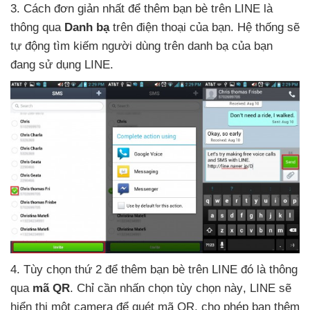
3
. Cách đơn giản nhất
để thêm bạn bè trên LINE là
thông qua
Danh bạ
trên điện thoại
của bạn
. Hệ thống
sẽ
tự động tìm kiếm người dùng trên danh bạ
của bạn
đang sử dụng LINE.
4
. Tùy chọn thứ 2
để thêm bạn bè trên LINE đó là thông
qua
mã QR
. Chỉ cần nhấn chọn tùy chọn này
, LINE
sẽ
hiển thị một camera
để quét mã QR
, cho phép bạn thêm