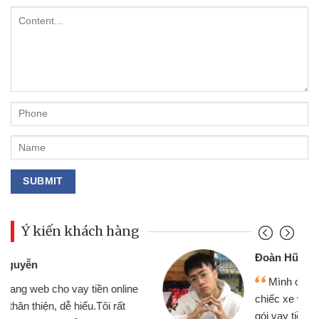
Ý kiến khách hàng
Đoàn Hữu Cảnh
Mình cần tiền gấp nên định cầm cố
chiếc xe wave nhưng thật may đã có
gói vay tiền bằng CMND online không