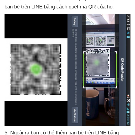
bạn bè trên LINE bằng cách quét mã QR
của họ.
5
.
Ngoài ra bạn
có thể thêm bạn bè trên LINE bằng