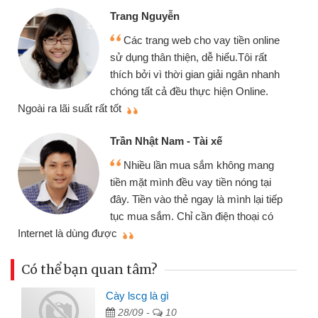
Trang Nguyễn
Các trang web cho vay tiền online
sử dụng thân thiện, dễ hiểu.Tôi rất
thích bởi vì thời gian giải ngân nhanh
chóng tất cả đều thực hiện Online.
thi
Ngoài ra lãi suất rất tốt
Trần Nhật Nam - Tài xế
Nhiều lần mua sắm không mang
tiền mặt mình đều vay tiền nóng tại
đây. Tiền vào thẻ ngay là mình lại tiếp
tục mua sắm. Chỉ cần điện thoại có
mì
Internet là dùng được
Có thể bạn quan tâm?
Cày lscg là gì
28/09 -
10