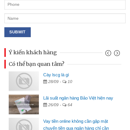
Ý kiến khách hàng
Có thể bạn quan tâm?
Cày lscg là gì
28/09 -
10
Lãi suất ngân hàng Bảo Việt hiện nay
26/09 -
64
Vay tiền online không cần gặp mặt
chuyển tiền qua ngân hàng chỉ cần