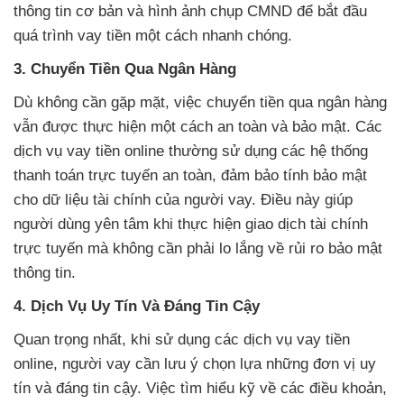
thông tin cơ bản và hình ảnh chụp CMND để bắt đầu
quá trình vay tiền một cách nhanh chóng.
3. Chuyển Tiền Qua Ngân Hàng
Dù không cần gặp mặt, việc chuyển tiền qua ngân hàng
vẫn được thực hiện một cách an toàn và bảo mật. Các
dịch vụ vay tiền online thường sử dụng các hệ thống
thanh toán trực tuyến an toàn, đảm bảo tính bảo mật
cho dữ liệu tài chính của người vay. Điều này giúp
người dùng yên tâm khi thực hiện giao dịch tài chính
trực tuyến mà không cần phải lo lắng về rủi ro bảo mật
thông tin.
4. Dịch Vụ Uy Tín Và Đáng Tin Cậy
Quan trọng nhất, khi sử dụng các dịch vụ vay tiền
online, người vay cần lưu ý chọn lựa những đơn vị uy
tín và đáng tin cậy. Việc tìm hiểu kỹ về các điều khoản,