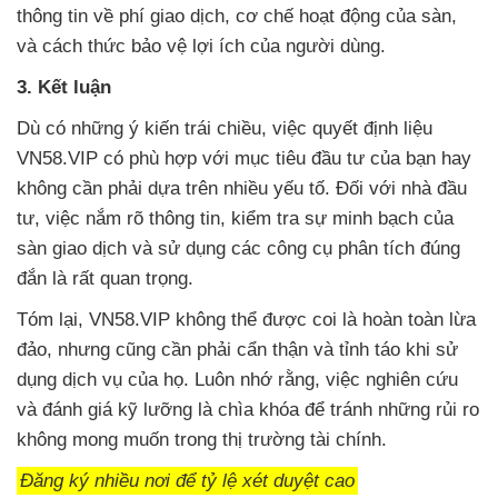
thông tin về phí giao dịch, cơ chế hoạt động của sàn,
và cách thức bảo vệ lợi ích của người dùng.
3.
Kết luận
Dù có những ý kiến trái chiều, việc quyết định liệu
VN58.VIP có phù hợp với mục tiêu đầu tư của bạn hay
không cần phải dựa trên nhiều yếu tố. Đối với nhà đầu
tư, việc nắm rõ thông tin, kiểm tra sự minh bạch của
sàn giao dịch và sử dụng các công cụ phân tích đúng
đắn là rất quan trọng.
Tóm lại, VN58.VIP không thể được coi là hoàn toàn lừa
đảo, nhưng cũng cần phải cẩn thận và tỉnh táo khi sử
dụng dịch vụ của họ. Luôn nhớ rằng, việc nghiên cứu
và đánh giá kỹ lưỡng là chìa khóa để tránh những rủi ro
không mong muốn trong thị trường tài chính.
Đăng ký nhiều nơi để tỷ lệ xét duyệt cao