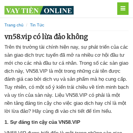
MEN
Trang chủ
Tin Tức
vn58.vip có lừa đảo không
Trên thị trường tài chính hiện nay, sự phát triển của các
sàn giao dịch trực tuyến đã mở ra nhiều cơ hội đầu tư
mới cho các nhà đầu tư cá nhân. Trong số các sàn giao
dịch này, VN58.VIP là một trong những cái tên được
đánh giá cao bởi dịch vụ và sản phẩm mà họ cung cấp.
Tuy nhiên, có một số ý kiến trái chiều về tính minh bạch
và uy tín của sàn này. Liệu VN58.VIP có phải là một
nền tảng đáng tin cậy cho việc giao dịch hay chỉ là một
lời lừa đảo? Hãy cùng đi vào chi tiết để tìm hiểu.
1.
Sự đáng tin cậy của VN58.VIP