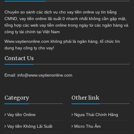
Chuyên so sánh các dịch vụ cho vay tiền online uy tín bằng
CMND, vay tiền online lãi suất 0 nhanh nhất không cần gặp mặt,
tổng hợp các web vay tiền online trong ngày từ các ngân hàng và
công ty tài chính tại Việt Nam
Www.vaytienonline.com không phải là ngân hàng, tổ chức tín
dụng hay công ty cho vay!
Contact Us
Email:
info@www.vaytienonline.com
Category
Other link
Vay tiền Online
Ngựa Thái Chính Hãng
Vay tiền Không Lãi Suất
Micro Thu Âm