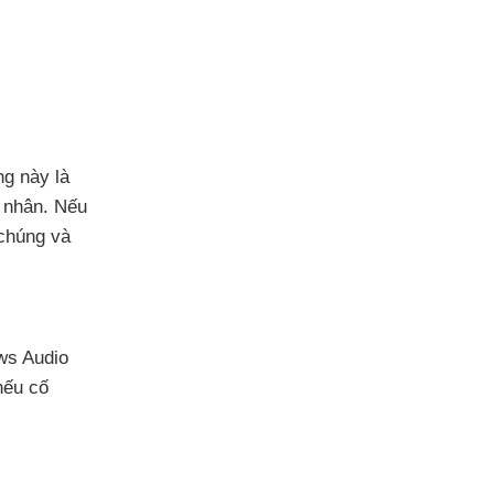
ng này là
 nhân
.
Nếu
i chúng
và
ws Audio
nếu cố