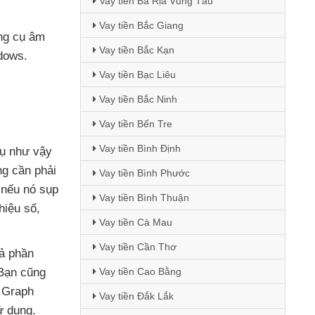
Vay tiền Bà Rịa Vũng Tàu
Vay tiền Bắc Giang
ng cụ âm
Vay tiền Bắc Kạn
dows.
Vay tiền Bạc Liêu
Vay tiền Bắc Ninh
Vay tiền Bến Tre
Vay tiền Bình Định
vụ
như vậy
g cần phải
Vay tiền Bình Phước
ó
nếu nó sụp
Vay tiền Bình Thuận
 hiệu số
,
Vay tiền Cà Mau
Vay tiền Cần Thơ
cả phần
 Bạn
cũng
Vay tiền Cao Bằng
 Graph
Vay tiền Đắk Lắk
ử dụng.