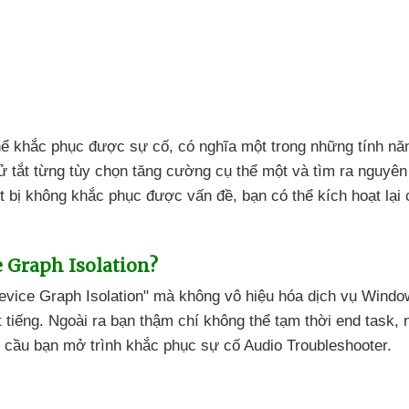
hể khắc phục
được sự cố
, có nghĩa một trong
những tính nă
ử tắt từng tùy chọn tăng cường cụ thể một
và tìm ra nguyên
ết bị không khắc phục
được vấn đề
, bạn
có thể kích hoạt lạ
 Graph Isolation?
evice Graph Isolation"
mà không vô hiệu hóa dịch vụ Windo
 tiếng
.
Ngoài ra bạn thậm chí không thể tạm thời end task
,
u cầu bạn mở trình khắc phục sự cố Audio Troubleshooter.