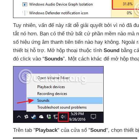
Tuy nhiên
, vấn đế này
rất dễ giải quyết
bởi vì nó
đã
đư
tắt nó hơn
. Bạn
có thể thử
bất cứ phần mềm nào
mà n
số hiệu ứng âm thanh tiên tiến nào hay không
.
Ngoài 
thiết bị hỗ trợ
. Mở hộp thoại thuộc tính
Sound
bằng các
đó click vào “
Sounds
”
. Một cách khác
để mở hộp thoạ
Trên tab "
Playback
"
của cửa sổ "
Sound
"
, chọn thiết b