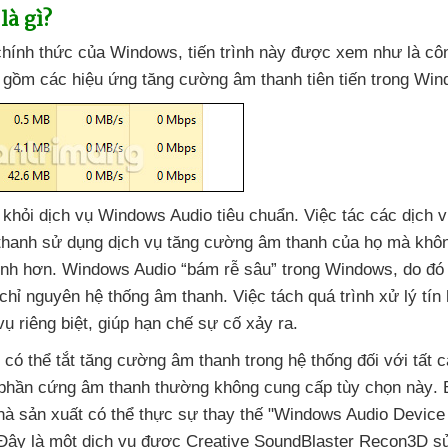
là gì?
chính thức
của Windows
, tiến trình này
được xem như là cô
o gồm
các hiệu ứng tăng cường âm thanh tiên tiến trong Win
 khỏi dịch vụ Windows Audio tiêu chuẩn
. Việc tác
các dịch 
thanh sử dụng dịch vụ tăng cường âm thanh
của họ
mà khôn
ịnh hơn
. Windows Audio “bám rễ sâu” trong Windows
, do đ
chỉ nguyên hệ thống âm thanh
. Việc tách
quá trình xử lý tín
 vụ
riêng biệt
, giúp hạn chế sự cố xảy ra.
g
có thể tắt tăng cường âm thanh trong hệ thống đối
với
tất 
 phần cứng âm thanh thường không cung cấp tùy chọn này
.
hà sản xuất
có thể thực sự thay thế "Windows Audio Device
 Đây là một dịch vụ
được Creative SoundBlaster Recon3D s