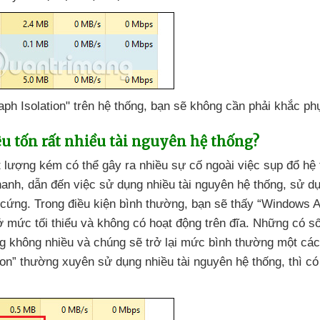
h Isolation" trên hệ thống
, bạn
sẽ không cần phải khắc ph
êu tốn
rất nhiều tài nguyên hệ thống?
ất lượng kém
có thể gây ra nhiều sự cố ngoài việc sụp đổ hệ
hanh
, dẫn đến việc sử dụng nhiều tài nguyên hệ thống
, sử d
 cứng
. Trong điều kiện bình thường
, bạn
sẽ thấy “Windows A
ở mức tối thiểu
và không có hoạt động trên đĩa
.
Những có s
g không nhiều
và chúng
sẽ trở lại mức bình thường một cá
on” thường xuyên sử dụng nhiều tài nguyên hệ thống
,
thì có