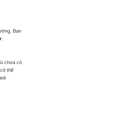
cường
. Bạn
r
.
dù chưa có
n
có thể
ask