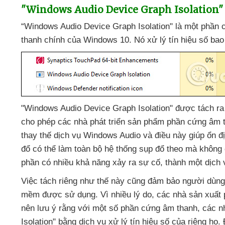
"Windows Audio Device Graph Isolation" 
“Windows Audio Device Graph Isolation" là một phần 
thanh chính
của Windows 10
. Nó xử lý tín hiệu số
ba
"Windows Audio Device Graph Isolation"
được tách ra
cho phép
các nhà phát triển sản phẩm phần cứng âm 
thay thế dịch vụ Windows Audio
và điều này giúp ổn đ
đổ
có thể làm toàn bộ hệ thống sụp đổ theo
mà không 
phần có nhiều khả năng xảy ra sự cố
, thành một dịch
Việc tách
riêng như thế này
cũng đảm bảo người dùn
mềm
được sử dụng
. Vì nhiều lý do
,
các nhà sản xuất
nên lưu ý rằng
với một số phần cứng âm thanh
,
các n
Isolation" bằng dịch vụ xử lý tín hiệu số
của
riêng họ
.