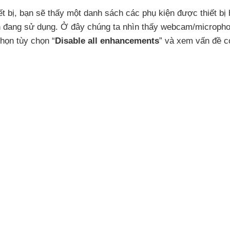
t bị
, bạn
sẽ thấy một danh sách
các phụ kiện
được thiết bị 
ạn đang sử dụng
. Ở đây chúng ta nhìn thấy webcam/microph
họn tùy chọn “
Disable all enhancements
”
và xem vấn đề 