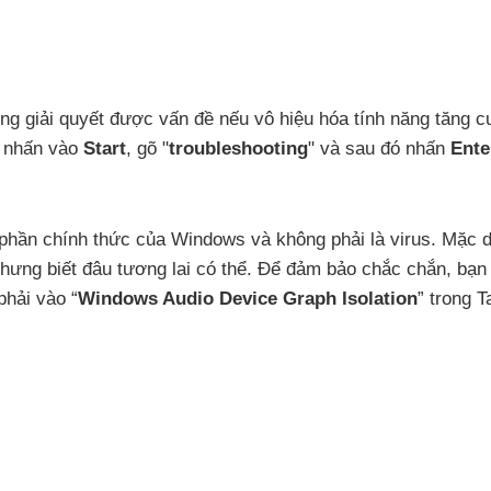
ng giải quyết
được vấn đề
nếu vô hiệu hóa tính năng tăng 
h nhấn vào
Start
, gõ "
troubleshooting
"
và
sau đó nhấn
Ente
 phần chính thức
của Windows
và không phải là virus
. Mặc
hưng biết đâu tương lai
có thể
. Để đảm bảo chắc chắn
, bạ
phải vào “
Windows Audio Device Graph Isolation
” trong T