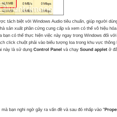
ợc tách biệt
với Windows Audio tiêu chuẩn
, giúp người dùn
hà sản xuất phần cứng cung cấp
và xem
có thể vô hiệu hó
ra bạn
có thể thực hiện việc này ngay trong Windows đối
vớ
h click chuột phải vào biểu tượng loa trong khu vực thông
i này là sử dụng
Control Panel
và chạy
Sound applet
ở đâ
ị
mà bạn nghi ngờ gây ra vấn đề
và
sau đó nhấp vào "
Prope