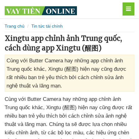
MEN
Trang chủ
Tin tức tài chính
Xingtu app chỉnh ảnh Trung quốc,
cách dùng app Xingtu (醒图)
Cùng với Butter Camera hay những app chỉnh ảnh
Trung quốc khác, Xingtu (醒图) hiện nay cũng được
rất nhiều bạn trẻ yêu thích bởi cách chỉnh sửa ảnh
nghệ thuật và lãng mạn.
Cùng
với Butter Camera hay
những app chỉnh ảnh
Trung quốc khác
, Xingtu (醒图)
hiện nay
cũng
được
rất
nhiều bạn trẻ yêu thích
bởi cách chỉnh sửa ảnh nghệ
thuật
và lãng mạn
. Chúng ta
sẽ
được lựa chọn nhiều
kiểu chỉnh ảnh
, từ
các bộ lọc màu
,
các hiệu ứng chèn