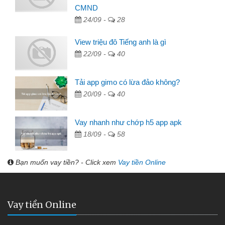
CMND
24/09 -
28
View triệu đô Tiếng anh là gì
22/09 -
40
Tải app gimo có lừa đảo không?
20/09 -
40
Vay nhanh như chớp h5 app apk
18/09 -
58
Bạn muốn vay tiền? - Click xem
Vay tiền Online
Vay tiền Online