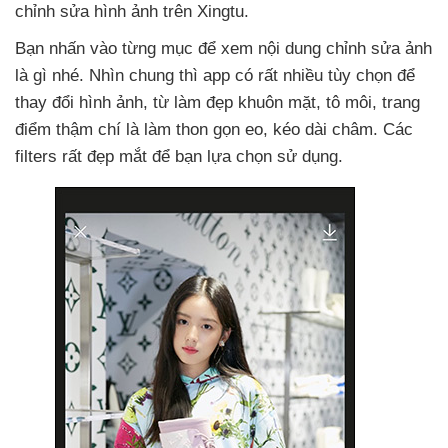
chỉnh sửa hình ảnh trên Xingtu.
Bạn nhấn vào từng mục
để xem nội dung chỉnh sửa ảnh
là gì
nhé
. Nhìn chung
thì app có
rất nhiều tùy chọn
để
thay đổi hình ảnh
, từ làm đẹp khuôn mặt
, tô môi
, trang
điểm thậm chí là làm thon gọn eo
, kéo dài châm
. Các
filters
rất đẹp mắt
để bạn lựa chọn sử dụng.