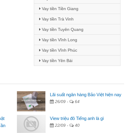
Vay tiền Tiền Giang
Vay tiền Trà Vinh
Vay tiền Tuyên Quang
Vay tiền Vĩnh Long
Vay tiền Vĩnh Phúc
Vay tiền Yên Bái
Mai Lan - Sinh viên
Lãi suất ngân hàng Bảo Việt hiện nay
26/09 -
64
Tôi biết đến thông qua quảng cáo trên facebook. Tôi là
sinh viên nên cần đóng tiền nhà, sinh nhật bạn bè, mà đọc
mặt
View triệu đô Tiếng anh là gì
thấy thủ tục nhanh gọn nên tôi quyết định vay
cần
22/09 -
40
Lâm Minh Chánh