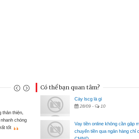
Có thể bạn quan tâm?
u Cảnh
Cày lscg là gì
28/09 -
10
ần tiền gấp nên định cầm cố chiếc xe wave
t may đã có gói vay tiền bằng CMND online
Vay tiền online không cần gặp 
gặp mặt nên rất tiện lợi, sẽ giới thiệu cho bạn
chuyển tiền qua ngân hàng chỉ 
CMND