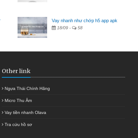
Mất 2 tuần các ngân hàng không ai cho vay. Trong khi
cần có 2 triệu để giải quyết việc riêng, trong 1-2 ngày tôi trả
?
Vay nhanh như chớp h5 app apk
được thôi. Cảm ơn đã giúp tôi kịp thời và nhanh chóng
18/09 -
58
Other link
Ngựa Thái Chính Hãng
Micro Thu Âm
Vay tiền nhanh Olava
Tra cứu hồ sơ