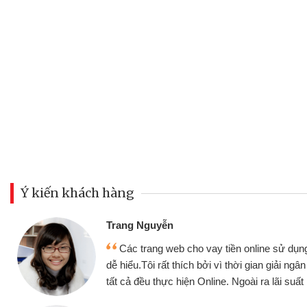
Ý kiến khách hàng
Đoàn Hữ
Mình c
y tiền online sử dụng thân thiện,
nhưng thậ
i vì thời gian giải ngân nhanh chóng
không cần 
ine. Ngoài ra lãi suất rất tốt
bè biết