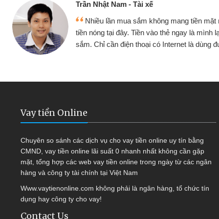
ế
Cấn Văn 
không mang tiền mặt mình đều vay
Tôi kin
vào thẻ ngay là mình lại tiếp tục mua
hàng, nhờ 
i có Internet là dùng được
quyết đượ
Vay tiền Online
Chuyên so sánh các dịch vụ cho vay tiền online uy tín bằng
CMND, vay tiền online lãi suất 0 nhanh nhất không cần gặp
mặt, tổng hợp các web vay tiền online trong ngày từ các ngân
hàng và công ty tài chính tại Việt Nam
Www.vaytienonline.com không phải là ngân hàng, tổ chức tín
dụng hay công ty cho vay!
Contact Us