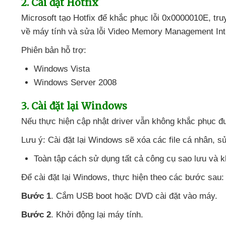
2
. Cài đặt Hotfix
Microsoft tạo Hotfix
để khắc phục lỗi 0x0000010E
, tr
về máy tính
và sửa lỗi Video Memory Management Int
Phiên bản hỗ trợ:
Windows Vista
Windows Server 2008
3
. Cài đặt lại Windows
Nếu thực hiện cập nhật driver
vẫn không khắc phục
đ
Lưu ý: Cài đặt lại Windows
sẽ xóa
các file cá nhân
, s
Toàn tập cách sử dụng
tất cả công cụ sao lưu
và k
Để cài đặt lại Windows
, thực hiện theo
các
bước sau:
Bước 1
. Cắm USB boot
hoặc DVD cài đặt vào máy.
Bước 2
. Khởi động lại máy tính.