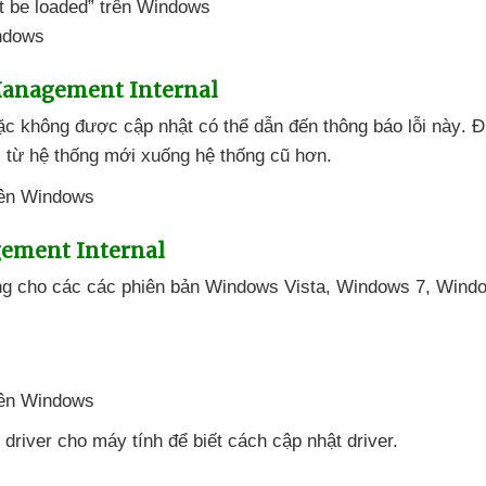
t be loaded” trên Windows
ndows
Management Internal
ặc không
được cập nhật
có thể dẫn đến thông báo lỗi này
. Đ
từ hệ thống mới xuống hệ thống cũ hơn.
ement Internal
ng cho
các
các phiên bản Windows Vista
, Windows 7
, Wind
t driver cho máy tính
để biết cách cập nhật driver.