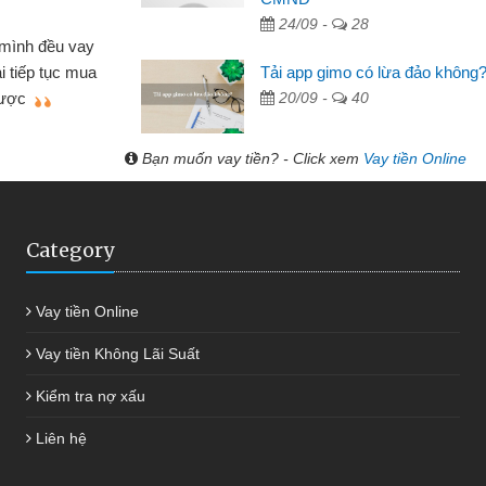
Lực - Tạp hóa
24/09 -
28
h doanh buôn bán nhỏ lẻ nhiều lúc cần vốn nhập
Tải app gimo có lừa đảo không
biết đến website qua bạn bè giới thiệu tôi đã giải
20/09 -
40
c công việc của mình nhanh chóng
Bạn muốn vay tiền? - Click xem
Vay tiền Online
Category
Vay tiền Online
Vay tiền Không Lãi Suất
Kiểm tra nợ xấu
Liên hệ