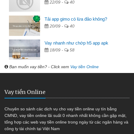
22/09 -
40
Tải app gimo có lừa đảo không?
20/09 -
40
Vay nhanh như chớp h5 app apk
18/09 -
58
Bạn muốn vay tiền? - Click xem
Vay tiền Online
Vay tiền Online
Chuyên so sánh các dịch vụ cho vay tiền online uy tín bằng
CMND, vay tiền online lãi suất 0 nhanh nhất không cần gặp mặt,
tổng hợp các web vay tiền online trong ngày từ các ngân hàng và
công ty tài chính tại Việt Nam