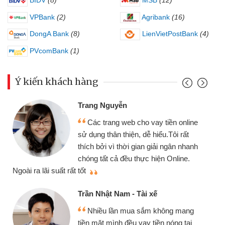
BIDV
(8)
MSB
(12)
VPBank
(2)
Agribank
(16)
DongA Bank
(8)
LienVietPostBank
(4)
PVcomBank
(1)
Ý kiến khách hàng
Trang Nguyễn
Các trang web cho vay tiền online
sử dụng thân thiện, dễ hiểu.Tôi rất
thích bởi vì thời gian giải ngân nhanh
chóng tất cả đều thực hiện Online.
thi
Ngoài ra lãi suất rất tốt
Trần Nhật Nam - Tài xế
Nhiều lần mua sắm không mang
tiền mặt mình đều vay tiền nóng tại