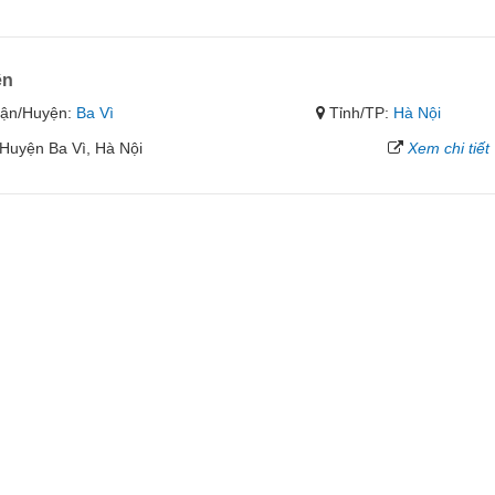
ên
ận/Huyện:
Ba Vì
Tỉnh/TP:
Hà Nội
Huyện Ba Vì, Hà Nội
Xem chi tiết