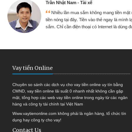
ế
Cấn Văn 
không mang tiền mặt mình đều vay
Tôi kin
vào thẻ ngay là mình lại tiếp tục mua
hàng, nhờ 
i có Internet là dùng được
quyết đượ
Vay tiền Online
Chuyên so sánh các dịch vụ cho vay tiền online uy tín bằng
CMND, vay tiền online lãi suất 0 nhanh nhất không cần gặp
mặt, tổng hợp các web vay tiền online trong ngày từ các ngân
hàng và công ty tài chính tại Việt Nam
Www.vaytienonline.com không phải là ngân hàng, tổ chức tín
dụng hay công ty cho vay!
Contact Us