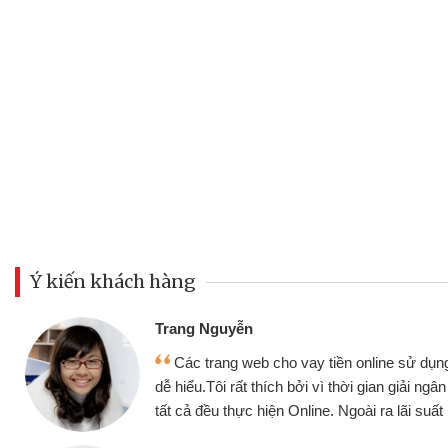
Ý kiến khách hàng
Đoàn Hữ
Mình c
y tiền online sử dụng thân thiện,
nhưng thậ
i vì thời gian giải ngân nhanh chóng
không cần 
ine. Ngoài ra lãi suất rất tốt
bè biết