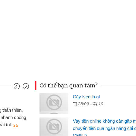
Có thể bạn quan tâm?
u Cảnh
Cày lscg là gì
28/09 -
10
ần tiền gấp nên định cầm cố chiếc xe wave
t may đã có gói vay tiền bằng CMND online
Vay tiền online không cần gặp 
gặp mặt nên rất tiện lợi, sẽ giới thiệu cho bạn
chuyển tiền qua ngân hàng chỉ 
CMND