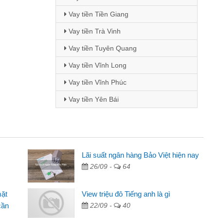
Vay tiền Tiền Giang
Vay tiền Trà Vinh
Vay tiền Tuyên Quang
Vay tiền Vĩnh Long
Vay tiền Vĩnh Phúc
Vay tiền Yên Bái
Mai Lan - Sinh viên
Lãi suất ngân hàng Bảo Việt hiện nay
26/09 -
64
Tôi biết đến thông qua quảng cáo trên facebook. Tôi là
sinh viên nên cần đóng tiền nhà, sinh nhật bạn bè, mà đọc
mặt
View triệu đô Tiếng anh là gì
thấy thủ tục nhanh gọn nên tôi quyết định vay
cần
22/09 -
40
Lâm Minh Chánh