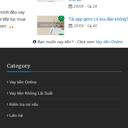
Lực - Tạp hóa
24/09 -
28
h doanh buôn bán nhỏ lẻ nhiều lúc cần vốn nhập
Tải app gimo có lừa đảo không
biết đến website qua bạn bè giới thiệu tôi đã giải
20/09 -
40
c công việc của mình nhanh chóng
Bạn muốn vay tiền? - Click xem
Vay tiền Online
Category
Vay tiền Online
Vay tiền Không Lãi Suất
Kiểm tra nợ xấu
Liên hệ