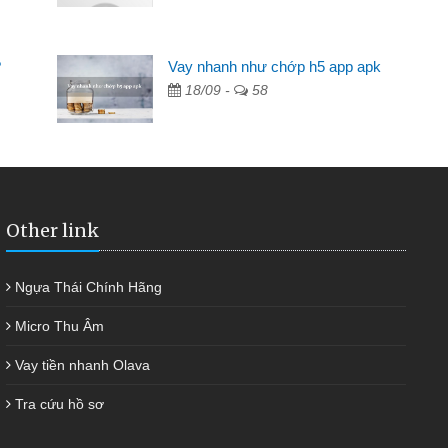
Mất 2 tuần các ngân hàng không ai cho vay. Trong khi
cần có 2 triệu để giải quyết việc riêng, trong 1-2 ngày tôi trả
?
Vay nhanh như chớp h5 app apk
được thôi. Cảm ơn đã giúp tôi kịp thời và nhanh chóng
18/09 -
58
Other link
Ngựa Thái Chính Hãng
Micro Thu Âm
Vay tiền nhanh Olava
Tra cứu hồ sơ