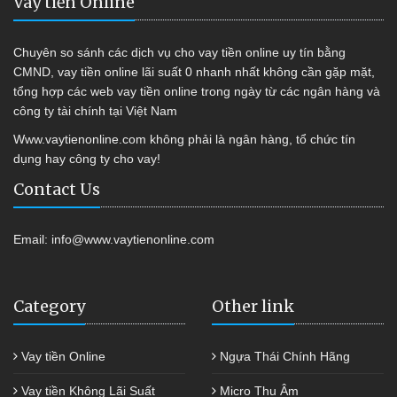
Vay tiền Online
Chuyên so sánh các dịch vụ cho vay tiền online uy tín bằng
CMND, vay tiền online lãi suất 0 nhanh nhất không cần gặp mặt,
tổng hợp các web vay tiền online trong ngày từ các ngân hàng và
công ty tài chính tại Việt Nam
Www.vaytienonline.com không phải là ngân hàng, tổ chức tín
dụng hay công ty cho vay!
Contact Us
Email:
info@www.vaytienonline.com
Category
Other link
Vay tiền Online
Ngựa Thái Chính Hãng
Vay tiền Không Lãi Suất
Micro Thu Âm