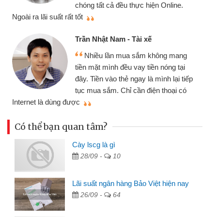
chóng tất cả đều thực hiện Online.
thiệu cho bạn bè
ãi suất rất tốt
Trần Nhật Nam - Tài xế
Nhiều lần mua sắm không mang
tiền mặt mình đều vay tiền nóng tại
đây. Tiền vào thẻ ngay là mình lại tiếp
tục mua sắm. Chỉ cần điện thoại có
mình nhanh ch
là dùng được
Có thể bạn quan tâm?
Cày lscg là gì
28/09 -
10
Lãi suất ngân hàng Bảo Việt hiện nay
26/09 -
64