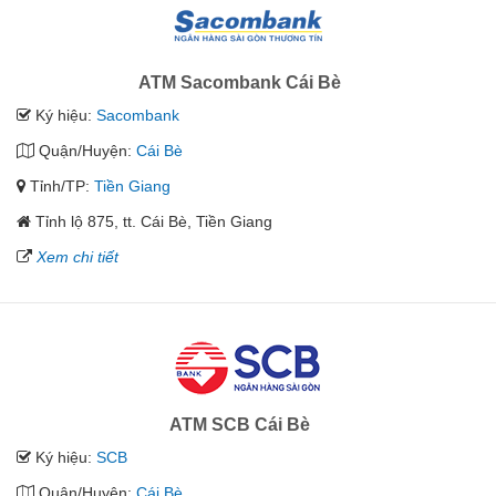
ATM Sacombank Cái Bè
Ký hiệu:
Sacombank
Quận/Huyện:
Cái Bè
Tỉnh/TP:
Tiền Giang
Tỉnh lộ 875, tt. Cái Bè, Tiền Giang
Xem chi tiết
ATM SCB Cái Bè
Ký hiệu:
SCB
Quận/Huyện:
Cái Bè