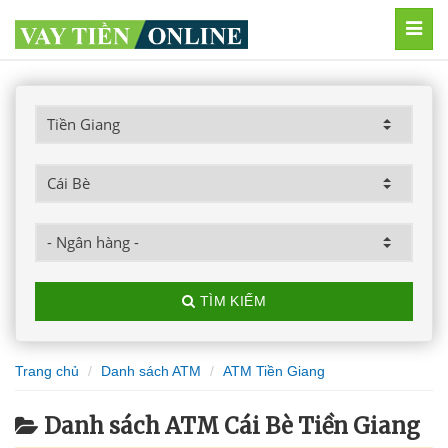
MEN
TÌM KIẾM
Trang chủ
Danh sách ATM
ATM Tiền Giang
Danh sách ATM Cái Bè Tiền Giang