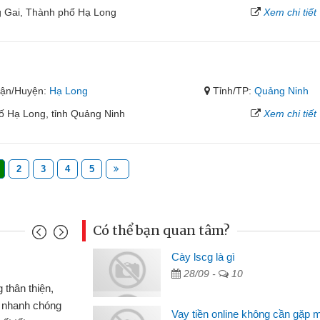
g Gai, Thành phố Hạ Long
Xem chi tiết
ận/Huyện:
Hạ Long
Tỉnh/TP:
Quảng Ninh
 Hạ Long, tỉnh Quảng Ninh
Xem chi tiết
2
3
4
5
Có thể bạn quan tâm?
u Cảnh
Cày lscg là gì
28/09 -
10
ần tiền gấp nên định cầm cố chiếc xe wave
t may đã có gói vay tiền bằng CMND online
Vay tiền online không cần gặp 
gặp mặt nên rất tiện lợi, sẽ giới thiệu cho bạn