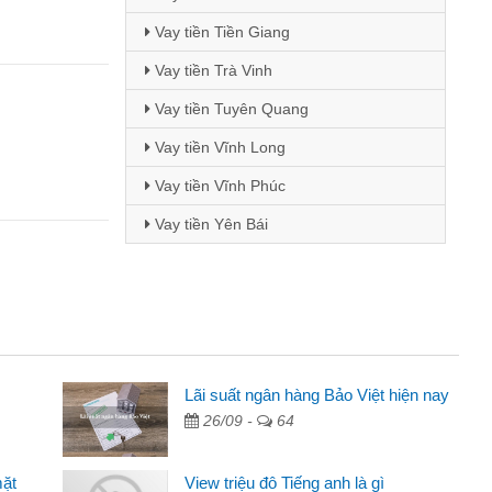
Vay tiền Tiền Giang
Vay tiền Trà Vinh
Vay tiền Tuyên Quang
Vay tiền Vĩnh Long
Vay tiền Vĩnh Phúc
Vay tiền Yên Bái
Mai Lan - Sinh viên
Lãi suất ngân hàng Bảo Việt hiện nay
26/09 -
64
Tôi biết đến thông qua quảng cáo trên facebook. Tôi là
sinh viên nên cần đóng tiền nhà, sinh nhật bạn bè, mà đọc
mặt
View triệu đô Tiếng anh là gì
thấy thủ tục nhanh gọn nên tôi quyết định vay