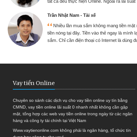
ine. Ngoài ra lãi suất rất tốt
bè biết
ế
Cấn Văn 
không mang tiền mặt mình đều vay
Tôi kin
vào thẻ ngay là mình lại tiếp tục mua
hàng, nhờ 
i có Internet là dùng được
quyết đượ
Vay tiền Online
Chuyên so sánh các dịch vụ cho vay tiền online uy tín bằng
CMND, vay tiền online lãi suất 0 nhanh nhất không cần gặp
mặt, tổng hợp các web vay tiền online trong ngày từ các ngân
hàng và công ty tài chính tại Việt Nam
Www.vaytienonline.com không phải là ngân hàng, tổ chức tín