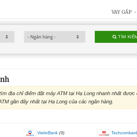
VAY GẤP
TÌM KIẾ
inh
ìm địa chỉ điểm đặt máy ATM tại Hạ Long nhanh nhất được 
ụ ATM gần đây nhất tại Hạ Long của các ngân hàng.
VietinBank
(9)
Techcomban