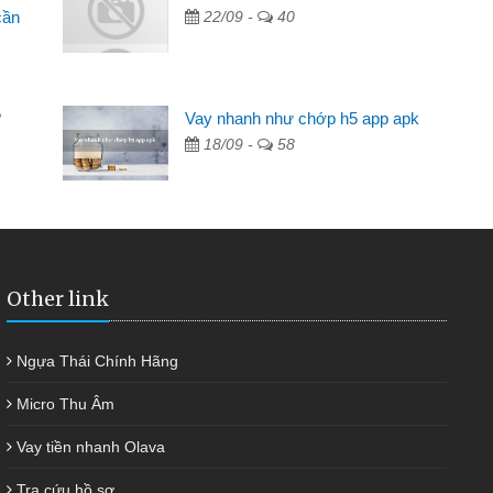
cần
22/09 -
40
Lâm Minh Chánh
Mất 2 tuần các ngân hàng không ai cho vay. Trong khi
cần có 2 triệu để giải quyết việc riêng, trong 1-2 ngày tôi trả
?
Vay nhanh như chớp h5 app apk
được thôi. Cảm ơn đã giúp tôi kịp thời và nhanh chóng
18/09 -
58
Other link
Ngựa Thái Chính Hãng
Micro Thu Âm
Vay tiền nhanh Olava
Tra cứu hồ sơ