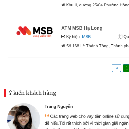
Khu II, đường 25/04 Phường Hồn
ATM MSB Hạ Long
Ký hiệu:
MSB
Qu
Số 168 Lê Thánh Tông, Thành phố
1
Ý kiến khách hàng
Đoàn Hữ
Mình c
y tiền online sử dụng thân thiện,
nhưng thậ
i vì thời gian giải ngân nhanh chóng
không cần 