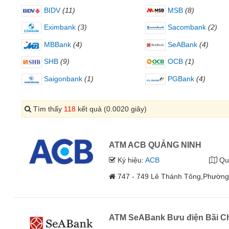
BIDV
(11)
MSB
(8)
Eximbank
(3)
Sacombank
(2)
MBBank
(4)
SeABank
(4)
SHB
(9)
OCB
(1)
Saigonbank
(1)
PGBank
(4)
Tìm thấy
118
kết quả (0.0020 giây)
ATM ACB QUẢNG NINH
Ký hiệu:
ACB
Qu
747 - 749 Lê Thánh Tông,Phường
ATM SeABank Bưu điện Bãi C