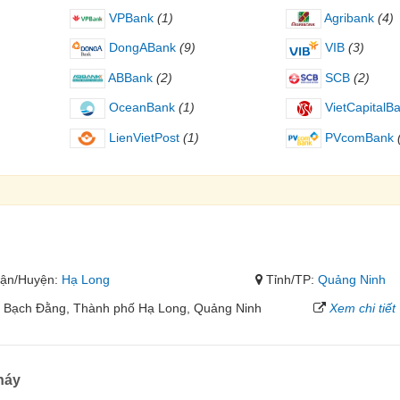
VPBank
(1)
Agribank
(4)
DongABank
(9)
VIB
(3)
ABBank
(2)
SCB
(2)
OceanBank
(1)
VietCapitalB
LienVietPost
(1)
PVcomBank
ận/Huyện:
Hạ Long
Tỉnh/TP:
Quảng Ninh
 Bạch Đằng, Thành phố Hạ Long, Quảng Ninh
Xem chi tiết
háy