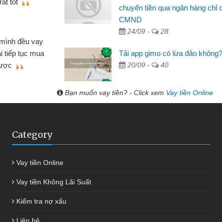
chuyển tiền qua ngân hàng chỉ 
CMND
Lực - Tạp hóa
24/09 -
28
h doanh buôn bán nhỏ lẻ nhiều lúc cần vốn nhập
Tải app gimo có lừa đảo không
biết đến website qua bạn bè giới thiệu tôi đã giải
20/09 -
40
c công việc của mình nhanh chóng
Bạn muốn vay tiền? - Click xem
Vay tiền Online
Category
Vay tiền Online
Vay tiền Không Lãi Suất
Kiểm tra nợ xấu
Liên hệ