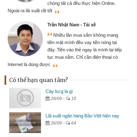
cần gặp mặt nên rất tiện
 thực hiện Online.
thiệu cho bạn bè biết
Cấn Văn Lực - Tạp h
- Tài xế
Tôi kinh doanh buôn
ua sắm không mang
nhiều lúc cần vốn nhập
u vay tiền nóng tại
đến website qua bạn bè 
ẻ ngay là mình lại tiếp
đã giải quyết được côn
ỉ cần điện thoại có
mình nhanh chóng
Có thể bạn quan tâm?
Cày lscg là gì
28/09 -
10
Lãi suất ngân hàng Bảo Việt hiện nay
26/09 -
64