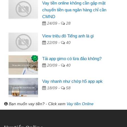
Vay tiền online không cần gặp mặt
chuyển tiền qua ngân hàng chỉ cần
CMND
24/09 -
28
View triệu đô Tiếng anh là gì
22/09 -
40
Tải app gimo có lừa đảo không?
20/09 -
40
Vay nhanh như chớp h5 app apk
18/09 -
58
Bạn muốn vay tiền? - Click xem
Vay tiền Online