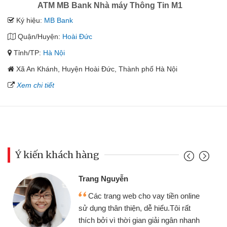
ATM MB Bank Nhà máy Thông Tin M1
Ký hiệu:
MB Bank
Quận/Huyện:
Hoài Đức
Tỉnh/TP:
Hà Nội
Xã An Khánh, Huyện Hoài Đức, Thành phố Hà Nội
Xem chi tiết
Ý kiến khách hàng
Đoàn Hữu Cảnh
Mình cần tiền gấp 
b cho vay tiền online
chiếc xe wave nhưng t
ện, dễ hiểu.Tôi rất
gói vay tiền bằng CMN
i gian giải ngân nhanh