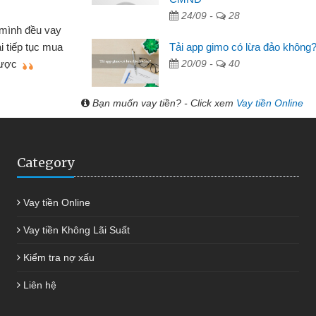
 Tạp hóa
24/09 -
28
nh buôn bán nhỏ lẻ nhiều lúc cần vốn nhập
cần
Tải app gimo có lừa đảo không
ến website qua bạn bè giới thiệu tôi đã giải
đư
20/09 -
40
g việc của mình nhanh chóng
Bạn muốn vay tiền? - Click xem
Vay tiền Online
Category
Vay tiền Online
Vay tiền Không Lãi Suất
Kiểm tra nợ xấu
Liên hệ