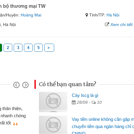
n bộ thương mại TW
ận/Huyện:
Hoàng Mai
Tỉnh/TP:
Hà Nội
, Hà Nội
Xem chi tiết
2
3
4
5
Có thể bạn quan tâm?
nh
Cày lscg là gì
Ma
28/09 -
10
n gấp nên định cầm cố chiếc xe wave
 đã có gói vay tiền bằng CMND online
si
Vay tiền online không cần gặp 
t nên rất tiện lợi, sẽ giới thiệu cho bạn
th
chuyển tiền qua ngân hàng chỉ 
CMND
Lâ