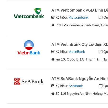
ATM Vietcombank PGD Linh 
Ký hiệu:
Vietcombank
Qu
PGD Vietcombank Linh Đàm, Hoàn
ATM VietinBank Cty cơ điện XD
Ký hiệu:
VietinBank
Qu
km 10, Quốc lộ 1A, Thanh Trì, Hà
ATM SeABank Nguyễn An Nin
Ký hiệu:
SeABank
Qu
Số 116 Nguyễn An Ninh,Hoàng Ma