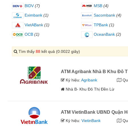
BIDV
(7)
MSB
(4)
Eximbank
(1)
Sacombank
(4)
VietABank
(1)
TPBank
(1)
OCB
(1)
OceanBank
(2)
Tìm thấy
88
kết quả (0.0022 giây)
ATM Agribank Nhà B Khu Đô T
Ký hiệu:
Agribank
Qu
Nhà B- Khu Đô Thị Đền Lừ
ATM VietinBank UBND Quận H
Ký hiệu:
VietinBank
Qu