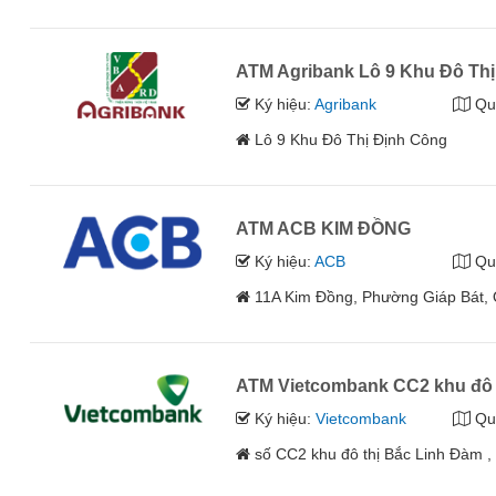
ATM Agribank Lô 9 Khu Đô Th
Ký hiệu:
Agribank
Qu
Lô 9 Khu Đô Thị Định Công
ATM ACB KIM ĐỒNG
Ký hiệu:
ACB
Qu
11A Kim Đồng, Phường Giáp Bát,
ATM Vietcombank CC2 khu đô 
Ký hiệu:
Vietcombank
Qu
số CC2 khu đô thị Bắc Linh Đàm 