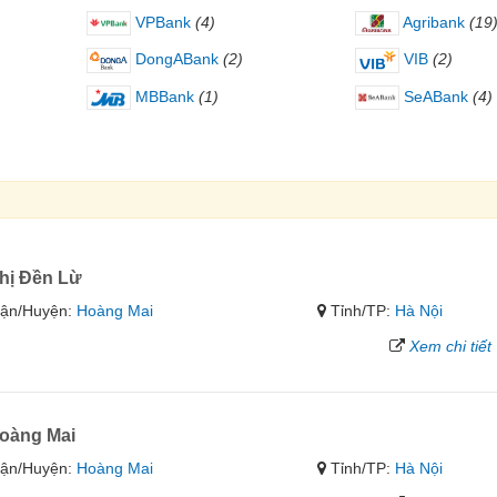
VPBank
(4)
Agribank
(19
DongABank
(2)
VIB
(2)
MBBank
(1)
SeABank
(4)
hị Đền Lừ
ận/Huyện:
Hoàng Mai
Tỉnh/TP:
Hà Nội
Xem chi tiết
oàng Mai
ận/Huyện:
Hoàng Mai
Tỉnh/TP:
Hà Nội