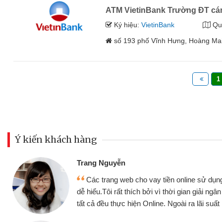
ATM VietinBank Trường ĐT cá
Ký hiệu:
VietinBank
Qu
số 193 phố Vĩnh Hưng, Hoàng Mai
1
Ý kiến khách hàng
Đoàn Hữu Cả
Mình cần tiề
n online sử dụng thân thiện,
nhưng thật may
thời gian giải ngân nhanh chóng
không cần gặp mặ
goài ra lãi suất rất tốt
bè biết