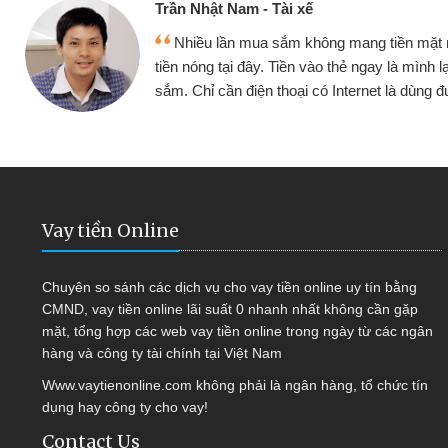
Cấn Văn Lực -
 mang tiền mặt mình đều vay
Tôi kinh doa
ẻ ngay là mình lại tiếp tục mua
hàng, nhờ biết đ
nternet là dùng được
quyết được côn
Vay tiền Online
Chuyên so sánh các dịch vụ cho vay tiền online uy tín bằng
CMND, vay tiền online lãi suất 0 nhanh nhất không cần gặp
mặt, tổng hợp các web vay tiền online trong ngày từ các ngân
hàng và công ty tài chính tại Việt Nam
Www.vaytienonline.com không phải là ngân hàng, tổ chức tín
dụng hay công ty cho vay!
Contact Us