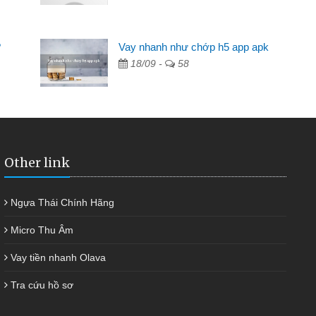
Mất 2 tuần các ngân hàng không ai cho vay. Trong khi
 có 2 triệu để giải quyết việc riêng, trong 1-2 ngày tôi trả
?
Vay nhanh như chớp h5 app apk
ợc thôi. Cảm ơn đã giúp tôi kịp thời và nhanh chóng
18/09 -
58
Other link
Ngựa Thái Chính Hãng
Micro Thu Âm
Vay tiền nhanh Olava
Tra cứu hồ sơ