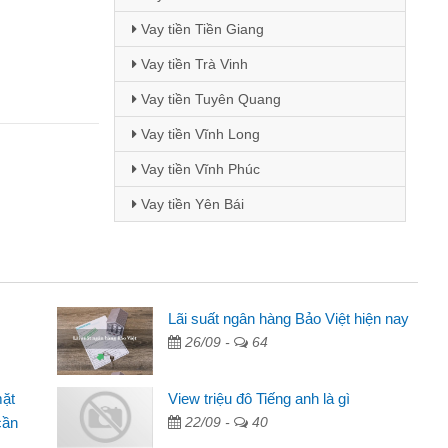
Vay tiền Tiền Giang
Vay tiền Trà Vinh
Vay tiền Tuyên Quang
Vay tiền Vĩnh Long
Vay tiền Vĩnh Phúc
Vay tiền Yên Bái
i Lan - Sinh viên
Lãi suất ngân hàng Bảo Việt hiện nay
26/09 -
64
Tôi biết đến thông qua quảng cáo trên facebook. Tôi là
nh viên nên cần đóng tiền nhà, sinh nhật bạn bè, mà đọc
mặt
View triệu đô Tiếng anh là gì
ấy thủ tục nhanh gọn nên tôi quyết định vay
cần
22/09 -
40
m Minh Chánh