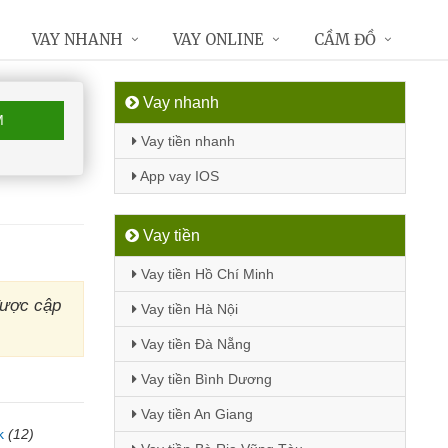
VAY NHANH
VAY ONLINE
CẦM ĐỒ
Vay nhanh
M
Vay tiền nhanh
App vay IOS
Vay tiền
Vay tiền Hồ Chí Minh
được cập
Vay tiền Hà Nội
Vay tiền Đà Nẵng
Vay tiền Bình Dương
Vay tiền An Giang
k
(12)