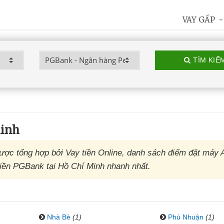
VAY GẤP
TÌM KIẾ
inh
ợc tổng hợp bởi Vay tiền Online, danh sách điểm đặt máy
iền PGBank tại Hồ Chí Minh nhanh nhất.
Nhà Bè
(1)
Phú Nhuận
(1)