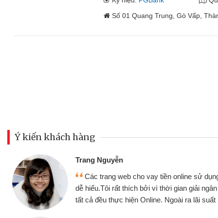
Ký hiệu:
PGBank
Qu
Số 01 Quang Trung, Gò Vấp, Thà
Ý kiến khách hàng
Đoàn Hữu Cả
Mình cần tiề
n online sử dụng thân thiện,
nhưng thật may
thời gian giải ngân nhanh chóng
không cần gặp mặ
goài ra lãi suất rất tốt
bè biết