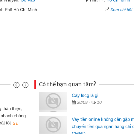
ận/Huyện:
Gò Vấp
Tỉnh/TP:
Hồ Chí Minh
nh Phố Hồ Chí Minh
Xem chi tiết
Có thể bạn quan tâm?
nh
Cày lscg là gì
Ma
28/09 -
10
n gấp nên định cầm cố chiếc xe wave
 đã có gói vay tiền bằng CMND online
si
Vay tiền online không cần gặp 
t nên rất tiện lợi, sẽ giới thiệu cho bạn
th
chuyển tiền qua ngân hàng chỉ 
CMND
Lâ