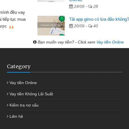
 Tạp hóa
24/09 -
28
nh buôn bán nhỏ lẻ nhiều lúc cần vốn nhập
cần
Tải app gimo có lừa đảo không
ến website qua bạn bè giới thiệu tôi đã giải
đư
20/09 -
40
g việc của mình nhanh chóng
Bạn muốn vay tiền? - Click xem
Vay tiền Online
Category
Vay tiền Online
Vay tiền Không Lãi Suất
Kiểm tra nợ xấu
Liên hệ