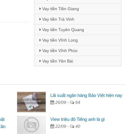
Vay tiền Tiền Giang
Vay tiền Trà Vinh
Vay tiền Tuyên Quang
Vay tiền Vĩnh Long
Vay tiền Vĩnh Phúc
Vay tiền Yên Bái
i Lan - Sinh viên
Lãi suất ngân hàng Bảo Việt hiện nay
26/09 -
64
Tôi biết đến thông qua quảng cáo trên facebook. Tôi là
nh viên nên cần đóng tiền nhà, sinh nhật bạn bè, mà đọc
mặt
View triệu đô Tiếng anh là gì
ấy thủ tục nhanh gọn nên tôi quyết định vay
cần
22/09 -
40
m Minh Chánh