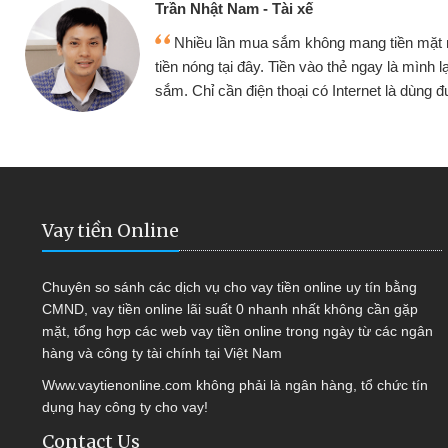
Cấn Văn Lực -
 mang tiền mặt mình đều vay
Tôi kinh doa
ẻ ngay là mình lại tiếp tục mua
hàng, nhờ biết đ
nternet là dùng được
quyết được côn
Vay tiền Online
Chuyên so sánh các dịch vụ cho vay tiền online uy tín bằng
CMND, vay tiền online lãi suất 0 nhanh nhất không cần gặp
mặt, tổng hợp các web vay tiền online trong ngày từ các ngân
hàng và công ty tài chính tại Việt Nam
Www.vaytienonline.com không phải là ngân hàng, tổ chức tín
dụng hay công ty cho vay!
Contact Us