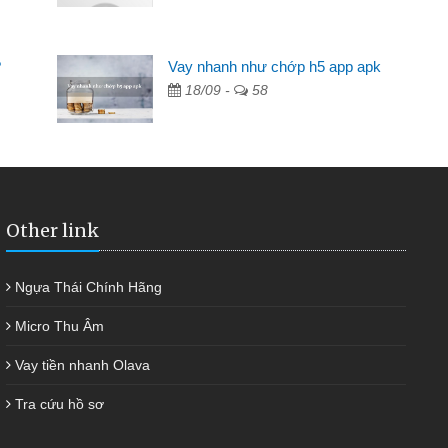
Mất 2 tuần các ngân hàng không ai cho vay. Trong khi
 có 2 triệu để giải quyết việc riêng, trong 1-2 ngày tôi trả
?
Vay nhanh như chớp h5 app apk
ợc thôi. Cảm ơn đã giúp tôi kịp thời và nhanh chóng
18/09 -
58
Other link
Ngựa Thái Chính Hãng
Micro Thu Âm
Vay tiền nhanh Olava
Tra cứu hồ sơ