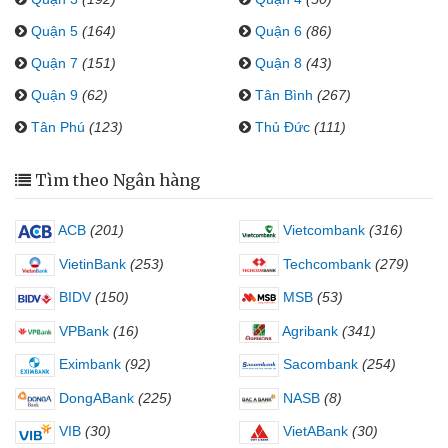
Quận 5
(164)
Quận 6
(86)
Quận 7
(151)
Quận 8
(43)
Quận 9
(62)
Tân Bình
(267)
Tân Phú
(123)
Thủ Đức
(111)
Tìm theo Ngân hàng
ACB
(201)
Vietcombank
(316)
VietinBank
(253)
Techcombank
(279)
BIDV
(150)
MSB
(53)
VPBank
(16)
Agribank
(341)
Eximbank
(92)
Sacombank
(254)
DongABank
(225)
NASB
(8)
VIB
(30)
VietABank
(30)