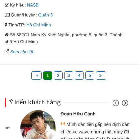
Ký hiệu:
NASB
Quận/Huyện:
Quận 3
Tỉnh/TP:
Hồ Chí Minh
Số 382C1 Nam Kỳ Khởi Nghĩa, phường 8, quận 3, Thành
phố Hồ Chí Minh
Xem chi tiết
1
2
3
4
5
Ý kiến khách hàng
Đoàn Hữu Cảnh
Mình cần tiền gấp nên định cầm cố
chiếc xe wave nhưng thật may đã có