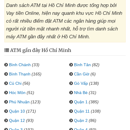
Danh sách ATM tại Hồ Chí Minh được tổng hợp bởi
Vay tiền Online, hiện nay quanh khu vực Hồ Chí Minh
có rất nhiều điểm đặt ATM các ngân hàng giúp mọi
người rút tiền mặt nhanh nhất, hỗ trợ tìm danh sách
máy ATM gần đây nhất ở Hồ Chí Minh.
ATM gần đây Hồ Chí Minh
Bình Chánh
(33)
Bình Tân
(82)
Bình Thạnh
(165)
Cần Giờ
(6)
Củ Chi
(56)
Gò Vấp
(138)
Hóc Môn
(51)
Nhà Bè
(31)
Phú Nhuận
(123)
Quận 1
(385)
Quận 10
(171)
Quận 11
(108)
Quận 12
(93)
Quận 2
(86)
Quận 3
(192)
Quận 4
(50)