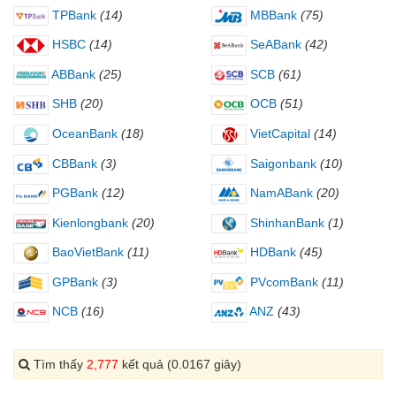
TPBank
(14)
MBBank
(75)
HSBC
(14)
SeABank
(42)
ABBank
(25)
SCB
(61)
SHB
(20)
OCB
(51)
OceanBank
(18)
VietCapital
(14)
CBBank
(3)
Saigonbank
(10)
PGBank
(12)
NamABank
(20)
Kienlongbank
(20)
ShinhanBank
(1)
BaoVietBank
(11)
HDBank
(45)
GPBank
(3)
PVcomBank
(11)
NCB
(16)
ANZ
(43)
Tìm thấy
2,777
kết quả (0.0167 giây)