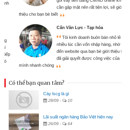
gói vay tiền bằng CMND online không
cần gặp mặt nên rất tiện lợi, sẽ giới
thiệu cho bạn bè biết
qu
Cấn Văn Lực - Tạp hóa
Tôi kinh doanh buôn bán nhỏ lẻ
nhiều lúc cần vốn nhập hàng, nhờ biết
đến website qua bạn bè giới thiệu tôi
đã giải quyết được công việc của
mình nhanh chóng
th
Có thể bạn quan tâm?
Cày lscg là gì
28/09 -
10
Lãi suất ngân hàng Bảo Việt hiện nay
26/09 -
64