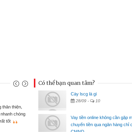
Có thể bạn quan tâm?
u Cảnh
Cày lscg là gì
28/09 -
10
ần tiền gấp nên định cầm cố chiếc xe wave
t may đã có gói vay tiền bằng CMND online
Vay tiền online không cần gặp 
gặp mặt nên rất tiện lợi, sẽ giới thiệu cho bạn
chuyển tiền qua ngân hàng chỉ 
CMND