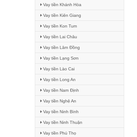
Vay tiền Khánh Hòa
Vay tiền Kiên Giang
Vay tiền Kon Tum
Vay tiền Lai Châu
Vay tiền Lâm Đồng
Vay tiền Lạng Sơn
Vay tiền Lào Cai
Vay tiền Long An
Vay tiền Nam Định
Vay tiền Nghệ An
Vay tiền Ninh Bình
Vay tiền Ninh Thuận
Vay tiền Phú Thọ