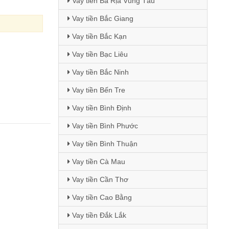
Vay tiền Bà Rịa Vũng Tàu
Vay tiền Bắc Giang
Vay tiền Bắc Kạn
Vay tiền Bạc Liêu
Vay tiền Bắc Ninh
Vay tiền Bến Tre
Vay tiền Bình Định
Vay tiền Bình Phước
Vay tiền Bình Thuận
Vay tiền Cà Mau
Vay tiền Cần Thơ
Vay tiền Cao Bằng
Vay tiền Đắk Lắk