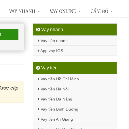
VAY NHANH
VAY ONLINE
CẦM ĐỒ
Vay nhanh
M
Vay tiền nhanh
App vay IOS
Vay tiền
Vay tiền Hồ Chí Minh
được cập
Vay tiền Hà Nội
Vay tiền Đà Nẵng
Vay tiền Bình Dương
Vay tiền An Giang