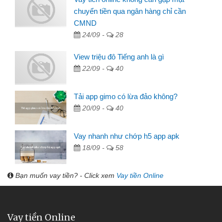
chuyển tiền qua ngân hàng chỉ cần
CMND
24/09 -
28
View triệu đô Tiếng anh là gì
22/09 -
40
Tải app gimo có lừa đảo không?
20/09 -
40
Vay nhanh như chớp h5 app apk
18/09 -
58
Bạn muốn vay tiền? - Click xem
Vay tiền Online
Vay tiền Online