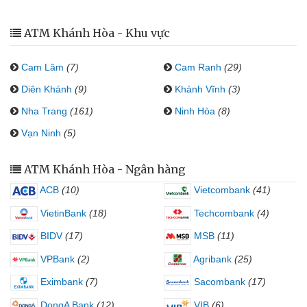
ATM Khánh Hòa - Khu vực
Cam Lâm
(7)
Cam Ranh
(29)
Diên Khánh
(9)
Khánh Vĩnh
(3)
Nha Trang
(161)
Ninh Hòa
(8)
Vạn Ninh
(5)
ATM Khánh Hòa - Ngân hàng
ACB
(10)
Vietcombank
(41)
VietinBank
(18)
Techcombank
(4)
BIDV
(17)
MSB
(11)
VPBank
(2)
Agribank
(25)
Eximbank
(7)
Sacombank
(17)
DongA Bank
(12)
VIB
(6)