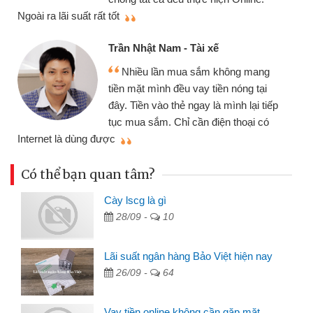
thi
Ngoài ra lãi suất rất tốt
Trần Nhật Nam - Tài xế
Nhiều lần mua sắm không mang
tiền mặt mình đều vay tiền nóng tại
đây. Tiền vào thẻ ngay là mình lại tiếp
tục mua sắm. Chỉ cần điện thoại có
mì
Internet là dùng được
Có thể bạn quan tâm?
Cày lscg là gì
28/09 -
10
Lãi suất ngân hàng Bảo Việt hiện nay
26/09 -
64
Vay tiền online không cần gặp mặt