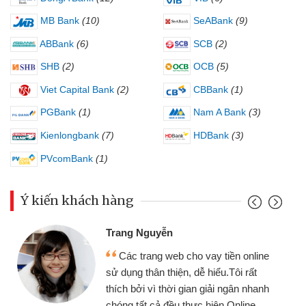
MB Bank
(10)
SeABank
(9)
ABBank
(6)
SCB
(2)
SHB
(2)
OCB
(5)
Viet Capital Bank
(2)
CBBank
(1)
PGBank
(1)
Nam A Bank
(3)
Kienlongbank
(7)
HDBank
(3)
PVcomBank
(1)
Ý kiến khách hàng
Trang Nguyễn
Các trang web cho vay tiền online
sử dụng thân thiện, dễ hiểu.Tôi rất
thích bởi vì thời gian giải ngân nhanh
chóng tất cả đều thực hiện Online.