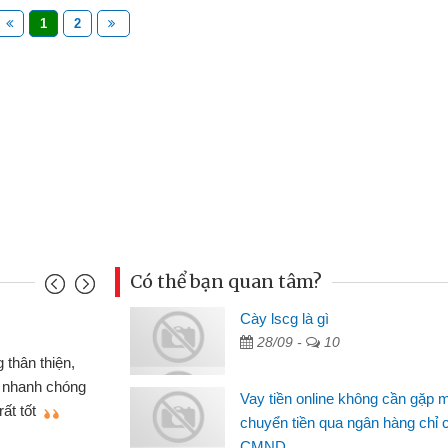
1
2
Có thể bạn quan tâm?
nh
Cày lscg là gì
Ma
28/09 -
10
n gấp nên định cầm cố chiếc xe wave
 đã có gói vay tiền bằng CMND online
si
Vay tiền online không cần gặp 
t nên rất tiện lợi, sẽ giới thiệu cho bạn
th
chuyển tiền qua ngân hàng chỉ 
CMND
Lâ