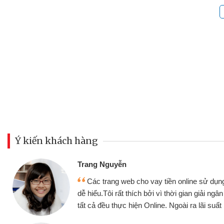
Ý kiến khách hàng
Đoàn Hữu Cả
Mình cần tiề
n online sử dụng thân thiện,
nhưng thật may
thời gian giải ngân nhanh chóng
không cần gặp mặ
goài ra lãi suất rất tốt
bè biết