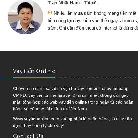
Cấn Văn Lực -
 mang tiền mặt mình đều vay
Tôi kinh doa
ẻ ngay là mình lại tiếp tục mua
hàng, nhờ biết đ
nternet là dùng được
quyết được côn
Vay tiền Online
Chuyên so sánh các dịch vụ cho vay tiền online uy tín bằng
CMND, vay tiền online lãi suất 0 nhanh nhất không cần gặp
mặt, tổng hợp các web vay tiền online trong ngày từ các ngân
hàng và công ty tài chính tại Việt Nam
Www.vaytienonline.com không phải là ngân hàng, tổ chức tín
dụng hay công ty cho vay!
Contact Us