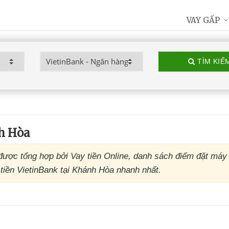
VAY GẤP
TÌM KIẾ
h Hòa
ược tổng hợp bởi Vay tiền Online, danh sách điểm đặt má
tiền VietinBank tại Khánh Hòa nhanh nhất.