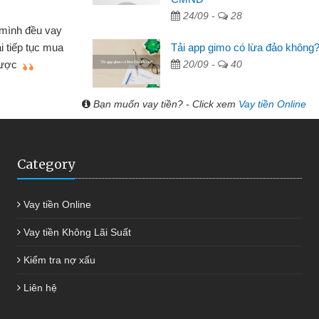
 Tạp hóa
24/09 -
28
nh buôn bán nhỏ lẻ nhiều lúc cần vốn nhập
cần
Tải app gimo có lừa đảo không
ến website qua bạn bè giới thiệu tôi đã giải
đư
20/09 -
40
g việc của mình nhanh chóng
Bạn muốn vay tiền? - Click xem
Vay tiền Online
Category
Vay tiền Online
Vay tiền Không Lãi Suất
Kiểm tra nợ xấu
Liên hệ