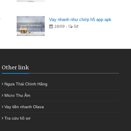
Mất 2 tuần các ngân hàng không ai cho vay. Trong khi
 có 2 triệu để giải quyết việc riêng, trong 1-2 ngày tôi trả
?
Vay nhanh như chớp h5 app apk
ợc thôi. Cảm ơn đã giúp tôi kịp thời và nhanh chóng
18/09 -
58
Other link
Ngựa Thái Chính Hãng
Micro Thu Âm
Vay tiền nhanh Olava
Tra cứu hồ sơ