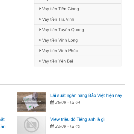
Vay tiền Tiền Giang
Vay tiền Trà Vinh
Vay tiền Tuyên Quang
Vay tiền Vĩnh Long
Vay tiền Vĩnh Phúc
Vay tiền Yên Bái
i Lan - Sinh viên
Lãi suất ngân hàng Bảo Việt hiện nay
26/09 -
64
Tôi biết đến thông qua quảng cáo trên facebook. Tôi là
nh viên nên cần đóng tiền nhà, sinh nhật bạn bè, mà đọc
mặt
View triệu đô Tiếng anh là gì
ấy thủ tục nhanh gọn nên tôi quyết định vay
cần
22/09 -
40
m Minh Chánh