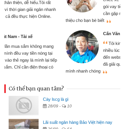
gói vay tiền bằng CMND online không
cần gặp mặt nên rất tiện lợi, sẽ giới
thiệu cho bạn bè biết
qu
Cấn Văn Lực - Tạp hóa
Tôi kinh doanh buôn bán nhỏ lẻ
nhiều lúc cần vốn nhập hàng, nhờ biết
đến website qua bạn bè giới thiệu tôi
đã giải quyết được công việc của
mình nhanh chóng
th
Có thể bạn quan tâm?
Cày lscg là gì
28/09 -
10
Lãi suất ngân hàng Bảo Việt hiện nay