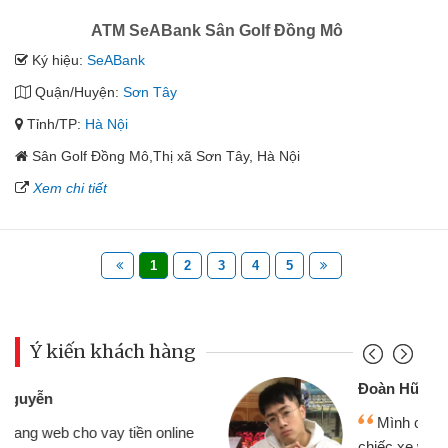
ATM SeABank Sân Golf Đồng Mô
Ký hiệu:
SeABank
Quận/Huyện:
Sơn Tây
Tỉnh/TP:
Hà Nội
Sân Golf Đồng Mô,Thị xã Sơn Tây, Hà Nội
Xem chi tiết
1
2
3
4
5
Ý kiến khách hàng
Đoàn Hữu Cảnh
Mình cần tiền gấp nên định cầm cố
chiếc xe wave nhưng thật may đã có