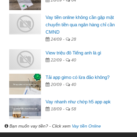
26/09 -
64
Vay tiền online không cần gặp mặt
chuyển tiền qua ngân hàng chỉ cần
CMND
24/09 -
28
View triệu đô Tiếng anh là gì
22/09 -
40
Tải app gimo có lừa đảo không?
20/09 -
40
Vay nhanh như chớp h5 app apk
18/09 -
58
Bạn muốn vay tiền? - Click xem
Vay tiền Online