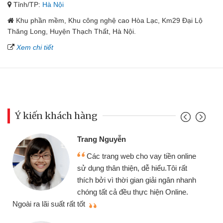
Tỉnh/TP:
Hà Nội
Khu phần mềm, Khu công nghệ cao Hòa Lạc, Km29 Đại Lộ
Thăng Long, Huyện Thạch Thất, Hà Nội.
Xem chi tiết
Ý kiến khách hàng
Đoàn Hữu Cảnh
Mình cần tiền gấp nên định cầm cố
e
chiếc xe wave nhưng thật may đã có
gói vay tiền bằng CMND online không
h
cần gặp mặt nên rất tiện lợi, sẽ giới
thiệu cho bạn bè biết
q
Cấn Văn Lực - Tạp hóa