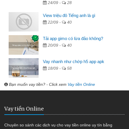
24/09 -
28
View triệu đô Tiếng anh là gì
22/09 -
40
Tải app gimo có lừa đảo không?
20/09 -
40
Vay nhanh như chớp h5 app apk
18/09 -
58
Bạn muốn vay tiền? - Click xem
Vay tiền Online
Vay tiền Online
Chuyên so sánh các dịch vụ cho vay tiền online uy tín bằng