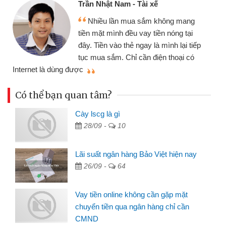
Tôi kinh doanh buôn bán nhỏ lẻ
nhiều lúc cần vốn nhập hàng, nhờ biết
đến website qua bạn bè giới thiệu tôi
p
đã giải quyết được công việc của
mình nhanh chóng
t
Có thể bạn quan tâm?
Cày lscg là gì
28/09 -
10
Lãi suất ngân hàng Bảo Việt hiện nay
26/09 -
64
Vay tiền online không cần gặp mặt
chuyển tiền qua ngân hàng chỉ cần
CMND