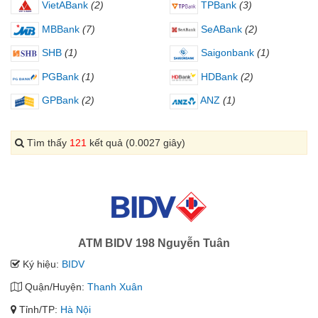
VietABank
(2)
TPBank
(3)
MBBank
(7)
SeABank
(2)
SHB
(1)
Saigonbank
(1)
PGBank
(1)
HDBank
(2)
GPBank
(2)
ANZ
(1)
Tìm thấy
121
kết quả (0.0027 giây)
ATM BIDV 198 Nguyễn Tuân
Ký hiệu:
BIDV
Quận/Huyện:
Thanh Xuân
Tỉnh/TP:
Hà Nội