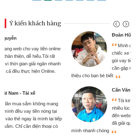
Ý kiến khách hàng
Đoàn Hữu Cảnh
Mình cần tiền gấp nên định cầm cố
chiếc xe wave nhưng thật may đã có
gói vay tiền bằng CMND online không
cần gặp mặt nên rất tiện lợi, sẽ giới
thiệu cho bạn bè biết
qu
Cấn Văn Lực - Tạp hóa
Tôi kinh doanh buôn bán nhỏ lẻ
nhiều lúc cần vốn nhập hàng, nhờ biết
đến website qua bạn bè giới thiệu tôi
đã giải quyết được công việc của
mình nhanh chóng
th