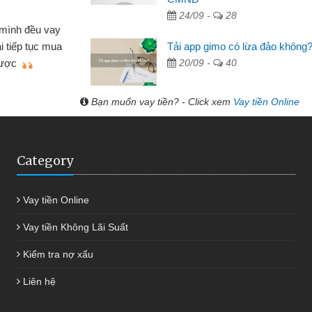
 Tạp hóa
24/09 -
28
nh buôn bán nhỏ lẻ nhiều lúc cần vốn nhập
cần
Tải app gimo có lừa đảo không
ến website qua bạn bè giới thiệu tôi đã giải
đư
20/09 -
40
g việc của mình nhanh chóng
Bạn muốn vay tiền? - Click xem
Vay tiền Online
Category
Vay tiền Online
Vay tiền Không Lãi Suất
Kiểm tra nợ xấu
Liên hệ