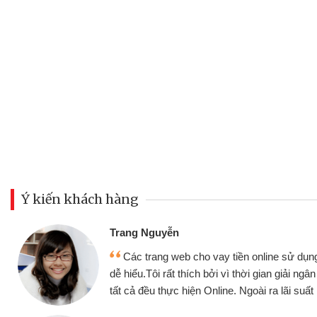
Ý kiến khách hàng
Đoàn Hữu Cả
Mình cần tiề
n online sử dụng thân thiện,
nhưng thật may
thời gian giải ngân nhanh chóng
không cần gặp mặ
goài ra lãi suất rất tốt
bè biết