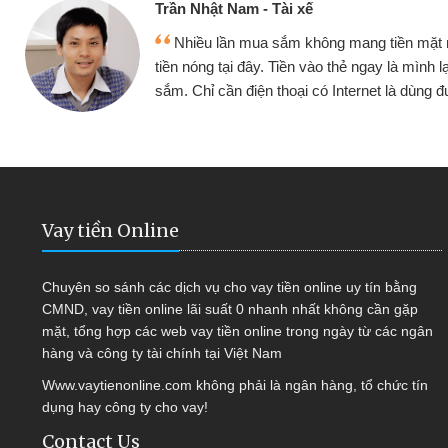
Cấn Văn Lực -
 mang tiền mặt mình đều vay
Tôi kinh doa
ẻ ngay là mình lại tiếp tục mua
hàng, nhờ biết đ
nternet là dùng được
quyết được côn
Vay tiền Online
Chuyên so sánh các dịch vụ cho vay tiền online uy tín bằng
CMND, vay tiền online lãi suất 0 nhanh nhất không cần gặp
mặt, tổng hợp các web vay tiền online trong ngày từ các ngân
hàng và công ty tài chính tại Việt Nam
Www.vaytienonline.com không phải là ngân hàng, tổ chức tín
dụng hay công ty cho vay!
Contact Us