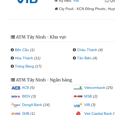
Ký hiệu:
VIB
Qu
Cty Pouli - KCN Đông Phước, Huy
ATM Tây Ninh - Khu vực
Bến Cầu
(1)
Châu Thành
(4)
Hòa Thành
(11)
Tân Biên
(4)
Trảng Bàng
(17)
ATM Tây Ninh - Ngân hàng
ACB
(5)
Vietcombank
(25)
BIDV
(3)
MSB
(2)
DongA Bank
(14)
VIB
(3)
SHB
(1)
Viet Capital Bank
(