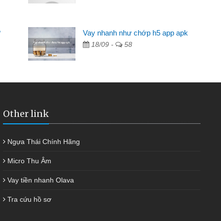
Mất 2 tuần các ngân hàng không ai cho vay. Trong khi
 có 2 triệu để giải quyết việc riêng, trong 1-2 ngày tôi trả
?
Vay nhanh như chớp h5 app apk
ợc thôi. Cảm ơn đã giúp tôi kịp thời và nhanh chóng
18/09 -
58
Other link
Ngựa Thái Chính Hãng
Micro Thu Âm
Vay tiền nhanh Olava
Tra cứu hồ sơ