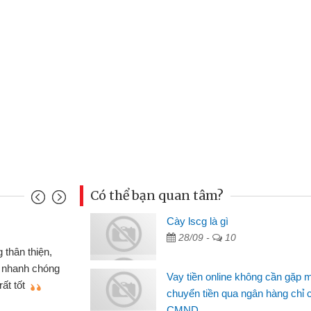
Có thể bạn quan tâm?
nh
Cày lscg là gì
Ma
28/09 -
10
n gấp nên định cầm cố chiếc xe wave
 đã có gói vay tiền bằng CMND online
si
Vay tiền online không cần gặp 
t nên rất tiện lợi, sẽ giới thiệu cho bạn
th
chuyển tiền qua ngân hàng chỉ 
CMND
Lâ