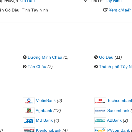
ận/Huyện:
Gò Dầu
Tỉnh/TP:
Tây Ninh
ện Gò Dầu, Tỉnh Tây Ninh
Xem chi tiết
Dương Minh Châu
(1)
Gò Dầu
(11)
Tân Châu
(7)
Thành phố Tây N
VietinBank
(9)
Techcomban
Agribank
(12)
Sacombank
MB Bank
(4)
ABBank
(2)
3)
Kienlongbank
(4)
PVcomBank