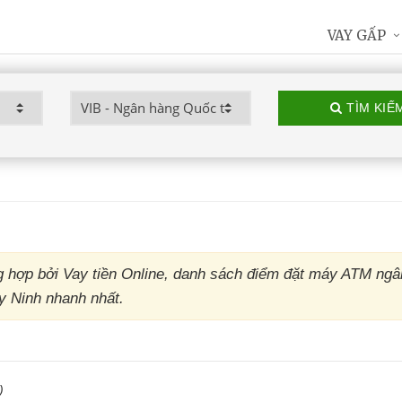
VAY GẤP
TÌM KIẾ
 hợp bởi Vay tiền Online, danh sách điểm đặt máy ATM ngâ
ây Ninh nhanh nhất.
)