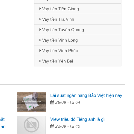
Vay tiền Tiền Giang
Vay tiền Trà Vinh
Vay tiền Tuyên Quang
Vay tiền Vĩnh Long
Vay tiền Vĩnh Phúc
Vay tiền Yên Bái
i Lan - Sinh viên
Lãi suất ngân hàng Bảo Việt hiện nay
26/09 -
64
Tôi biết đến thông qua quảng cáo trên facebook. Tôi là
nh viên nên cần đóng tiền nhà, sinh nhật bạn bè, mà đọc
mặt
View triệu đô Tiếng anh là gì
ấy thủ tục nhanh gọn nên tôi quyết định vay
cần
22/09 -
40
m Minh Chánh