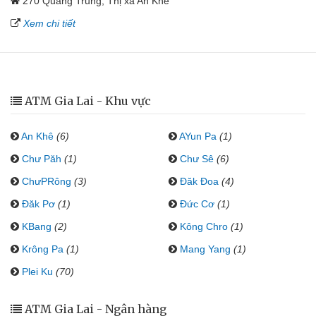
270 Quang Trung, Thị xã An Khê
Xem chi tiết
ATM Gia Lai - Khu vực
An Khê
(6)
AYun Pa
(1)
Chư Păh
(1)
Chư Sê
(6)
ChưPRông
(3)
Đăk Đoa
(4)
Đăk Pơ
(1)
Đức Cơ
(1)
KBang
(2)
Kông Chro
(1)
Krông Pa
(1)
Mang Yang
(1)
Plei Ku
(70)
ATM Gia Lai - Ngân hàng