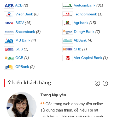
ACB
(2)
Vietcombank
(31)
VietinBank
(8)
Techcombank
(1)
BIDV
(15)
Agribank
(15)
Sacombank
(5)
DongA Bank
(7)
MB Bank
(4)
ABBank
(4)
SCB
(1)
SHB
(1)
OCB
(1)
Viet Capital Bank
(1)
GPBank
(2)
Ý kiến khách hàng
Trang Nguyễn
Các trang web cho vay tiền online
sử dụng thân thiện, dễ hiểu.Tôi rất
thích bởi vì thời gian giải ngân nhanh