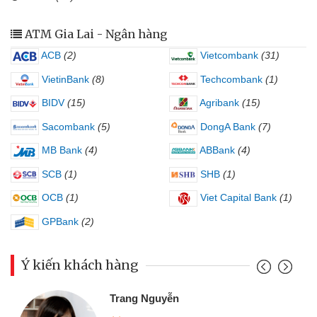
ATM Gia Lai - Ngân hàng
ACB
(2)
Vietcombank
(31)
VietinBank
(8)
Techcombank
(1)
BIDV
(15)
Agribank
(15)
Sacombank
(5)
DongA Bank
(7)
MB Bank
(4)
ABBank
(4)
SCB
(1)
SHB
(1)
OCB
(1)
Viet Capital Bank
(1)
GPBank
(2)
Ý kiến khách hàng
Đoàn Hữu Cảnh
Mình cần tiền gấp nên định cầm cố