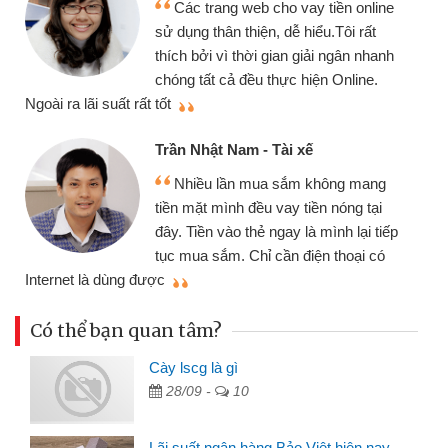
chiếc xe wave nhưng thật may đã có
gói vay tiền bằng CMND online không
cần gặp mặt nên rất tiện lợi, sẽ giới
thiệu cho bạn bè biết
q
Cấn Văn Lực - Tạp hóa
Tôi kinh doanh buôn bán nhỏ lẻ
nhiều lúc cần vốn nhập hàng, nhờ biết
đến website qua bạn bè giới thiệu tôi
p
đã giải quyết được công việc của
mình nhanh chóng
t
Có thể bạn quan tâm?
Cày lscg là gì
28/09 -
10
Lãi suất ngân hàng Bảo Việt hiện nay