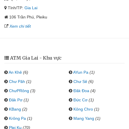
Tỉnh/TP:
Gia Lai
106 Trần Phú, Pleiku
Xem chi tiết
ATM Gia Lai - Khu vực
An Khê
(6)
AYun Pa
(1)
Chư Păh
(1)
Chư Sê
(6)
ChưPRông
(3)
Đăk Đoa
(4)
Đăk Pơ
(1)
Đức Cơ
(1)
KBang
(2)
Kông Chro
(1)
Krông Pa
(1)
Mang Yang
(1)
Plei Ku
(70)