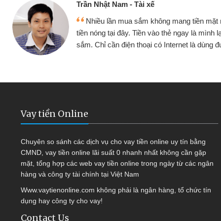
Cấn Văn Lực - Tạp
g tiền mặt mình đều vay
Tôi kinh doanh bu
y là mình lại tiếp tục mua
hàng, nhờ biết đến we
et là dùng được
quyết được công vi
Vay tiền Online
Chuyên so sánh các dịch vụ cho vay tiền online uy tín bằng
CMND, vay tiền online lãi suất 0 nhanh nhất không cần gặp
mặt, tổng hợp các web vay tiền online trong ngày từ các ngân
hàng và công ty tài chính tại Việt Nam
Www.vaytienonline.com không phải là ngân hàng, tổ chức tín
dụng hay công ty cho vay!
Contact Us