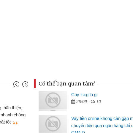
Có thể bạn quan tâm?
Cày lscg là gì
Mai Lan
28/09 -
10
p nên định cầm cố chiếc xe wave
Tôi 
ó gói vay tiền bằng CMND online
sinh vi
Vay tiền online không cần gặp 
 rất tiện lợi, sẽ giới thiệu cho bạn
thấy th
chuyển tiền qua ngân hàng chỉ 
CMND
Lâm Mi