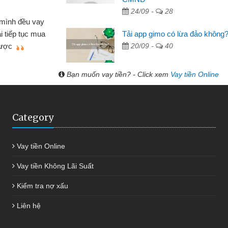
 hóa
24/09 -
28
Mất 
ôn bán nhỏ lẻ nhiều lúc cần vốn nhập
cần có 2
Tải app gimo có lừa đảo không
bsite qua bạn bè giới thiệu tôi đã giải
được th
20/09 -
40
ệc của mình nhanh chóng
Bạn muốn vay tiền? - Click xem
Vay tiền Online
Category
Vay tiền Online
Vay tiền Không Lãi Suất
Kiểm tra nợ xấu
Liên hệ