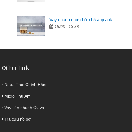
2 tuần các ngân hàng không ai cho vay. Trong khi
 triệu để giải quyết việc riêng, trong 1-2 ngày tôi trả
?
Vay nhanh như chớp h5 app apk
ôi. Cảm ơn đã giúp tôi kịp thời và nhanh chóng
18/09 -
58
Other link
Ngựa Thái Chính Hãng
Micro Thu Âm
Vay tiền nhanh Olava
Tra cứu hồ sơ