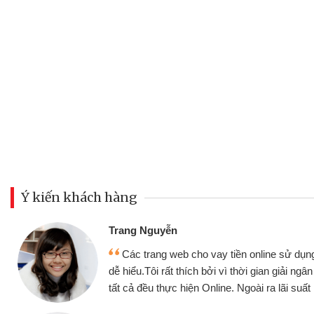
Ý kiến khách hàng
Đoàn Hữu Cảnh
Mình cần tiền gấ
ine sử dụng thân thiện,
nhưng thật may đã c
gian giải ngân nhanh chóng
không cần gặp mặt nên
ra lãi suất rất tốt
bè biết