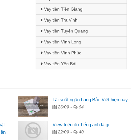
Vay tiền Tiền Giang
Vay tiền Trà Vinh
Vay tiền Tuyên Quang
Vay tiền Vĩnh Long
Vay tiền Vĩnh Phúc
Vay tiền Yên Bái
 - Sinh viên
Lãi suất ngân hàng Bảo Việt hiện nay
26/09 -
64
biết đến thông qua quảng cáo trên facebook. Tôi là
ên nên cần đóng tiền nhà, sinh nhật bạn bè, mà đọc
mặt
View triệu đô Tiếng anh là gì
ủ tục nhanh gọn nên tôi quyết định vay
cần
22/09 -
40
nh Chánh