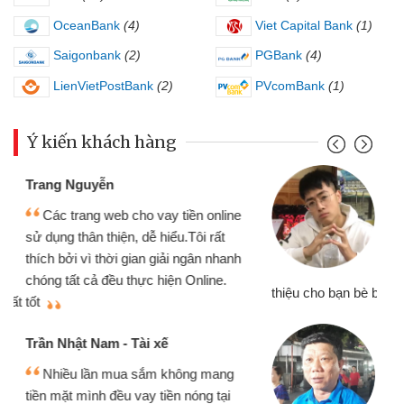
OceanBank
(4)
Viet Capital Bank
(1)
Saigonbank
(2)
PGBank
(4)
LienVietPostBank
(2)
PVcomBank
(1)
Ý kiến khách hàng
Đoàn Hữu Cảnh
Mình cần tiền gấp nên định cầm cố
chiếc xe wave nhưng thật may đã có
gói vay tiền bằng CMND online không
cần gặp mặt nên rất tiện lợi, sẽ giới
thiệu cho bạn bè biết
qu
Cấn Văn Lực - Tạp hóa
Tôi kinh doanh buôn bán nhỏ lẻ
nhiều lúc cần vốn nhập hàng, nhờ biết