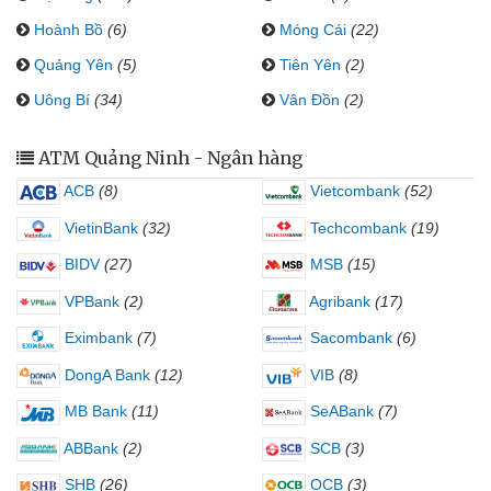
Hoành Bồ
(6)
Móng Cái
(22)
Quảng Yên
(5)
Tiên Yên
(2)
Uông Bí
(34)
Vân Đồn
(2)
ATM Quảng Ninh - Ngân hàng
ACB
(8)
Vietcombank
(52)
VietinBank
(32)
Techcombank
(19)
BIDV
(27)
MSB
(15)
VPBank
(2)
Agribank
(17)
Eximbank
(7)
Sacombank
(6)
DongA Bank
(12)
VIB
(8)
MB Bank
(11)
SeABank
(7)
ABBank
(2)
SCB
(3)
SHB
(26)
OCB
(3)