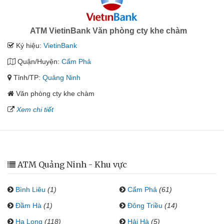
ATM VietinBank Văn phòng cty khe chàm
Ký hiệu:
VietinBank
Quận/Huyện:
Cẩm Phả
Tỉnh/TP:
Quảng Ninh
Văn phòng cty khe chàm
Xem chi tiết
ATM Quảng Ninh - Khu vực
Bình Liêu
(1)
Cẩm Phả
(61)
Đầm Hà
(1)
Đông Triều
(14)
Hạ Long
(118)
Hải Hà
(5)