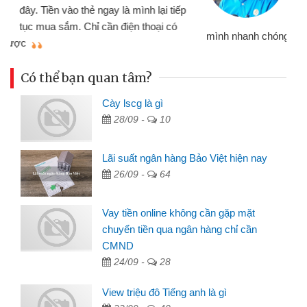
đến website qua bạn bè giới thiệu tôi
đã giải quyết được công việc của
mình nhanh chóng
th
Có thể bạn quan tâm?
Cày lscg là gì
28/09 -
10
Lãi suất ngân hàng Bảo Việt hiện nay
26/09 -
64
Vay tiền online không cần gặp mặt
chuyển tiền qua ngân hàng chỉ cần
CMND
24/09 -
28
View triệu đô Tiếng anh là gì