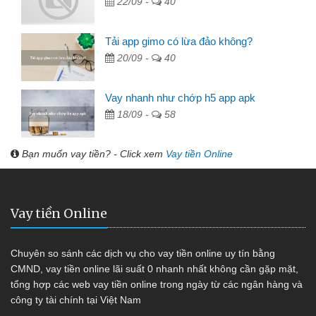
22/09 -
40
Tải app gimo có lừa đảo không?
20/09 -
40
Vay nhanh như chớp h5 app apk
18/09 -
58
Bạn muốn vay tiền? - Click xem
Vay tiền Online
Vay tiền Online
Chuyên so sánh các dịch vụ cho vay tiền online uy tín bằng
CMND, vay tiền online lãi suất 0 nhanh nhất không cần gặp mặt,
tổng hợp các web vay tiền online trong ngày từ các ngân hàng và
công ty tài chính tại Việt Nam