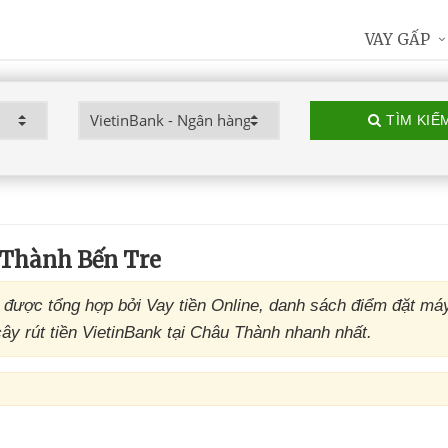
VAY GẤP
TÌM KIẾ
Thành Bến Tre
được tổng hợp bởi Vay tiền Online, danh sách điểm đặt m
y rút tiền VietinBank tại Châu Thành nhanh nhất.