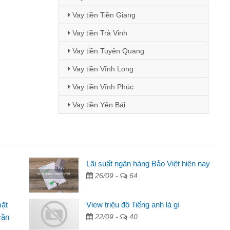
Vay tiền Tiền Giang
Vay tiền Trà Vinh
Vay tiền Tuyên Quang
Vay tiền Vĩnh Long
Vay tiền Vĩnh Phúc
Vay tiền Yên Bái
Mai Lan - Sinh viên
Lãi suất ngân hàng Bảo Việt hiện nay
26/09 -
64
Tôi biết đến thông qua quảng cáo trên facebook. Tôi là
sinh viên nên cần đóng tiền nhà, sinh nhật bạn bè, mà đọc
mặt
View triệu đô Tiếng anh là gì
thấy thủ tục nhanh gọn nên tôi quyết định vay
cần
22/09 -
40
Lâm Minh Chánh