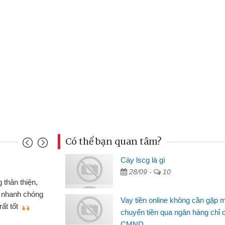
Có thể bạn quan tâm?
u Cảnh
Cày lscg là gì
28/09 -
10
ần tiền gấp nên định cầm cố chiếc xe wave
t may đã có gói vay tiền bằng CMND online
Vay tiền online không cần gặp 
gặp mặt nên rất tiện lợi, sẽ giới thiệu cho bạn
chuyển tiền qua ngân hàng chỉ 
CMND