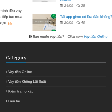
Lực - Tạp hóa
24/09 -
28
h doanh buôn bán nhỏ lẻ nhiều lúc cần vốn nhập
Tải app gimo có lừa đảo không
biết đến website qua bạn bè giới thiệu tôi đã giải
20/09 -
40
c công việc của mình nhanh chóng
Bạn muốn vay tiền? - Click xem
Vay tiền Online
Category
Vay tiền Online
Vay tiền Không Lãi Suất
Kiểm tra nợ xấu
Liên hệ