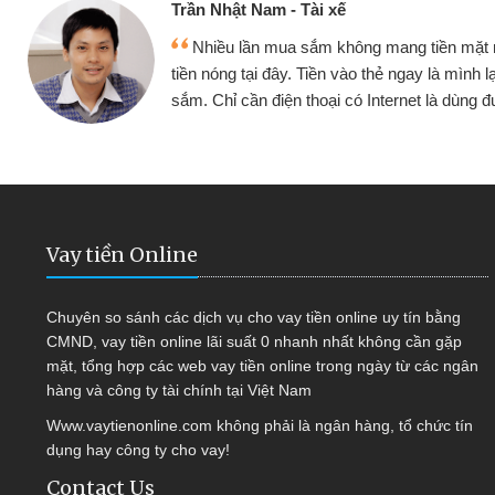
ế
Cấn Văn 
không mang tiền mặt mình đều vay
Tôi kin
vào thẻ ngay là mình lại tiếp tục mua
hàng, nhờ 
i có Internet là dùng được
quyết đượ
Vay tiền Online
Chuyên so sánh các dịch vụ cho vay tiền online uy tín bằng
CMND, vay tiền online lãi suất 0 nhanh nhất không cần gặp
mặt, tổng hợp các web vay tiền online trong ngày từ các ngân
hàng và công ty tài chính tại Việt Nam
Www.vaytienonline.com không phải là ngân hàng, tổ chức tín
dụng hay công ty cho vay!
Contact Us