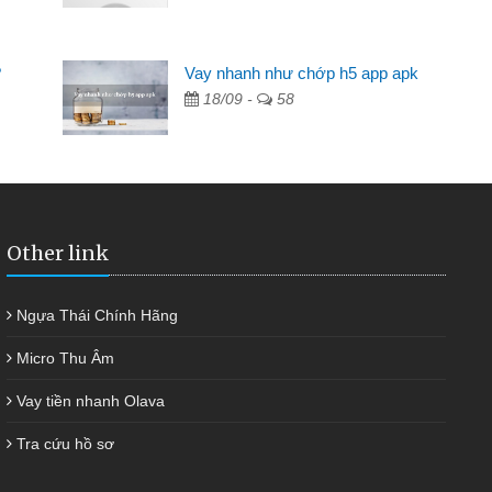
Mất 2 tuần các ngân hàng không ai cho vay. Trong khi
cần có 2 triệu để giải quyết việc riêng, trong 1-2 ngày tôi trả
?
Vay nhanh như chớp h5 app apk
được thôi. Cảm ơn đã giúp tôi kịp thời và nhanh chóng
18/09 -
58
Other link
Ngựa Thái Chính Hãng
Micro Thu Âm
Vay tiền nhanh Olava
Tra cứu hồ sơ