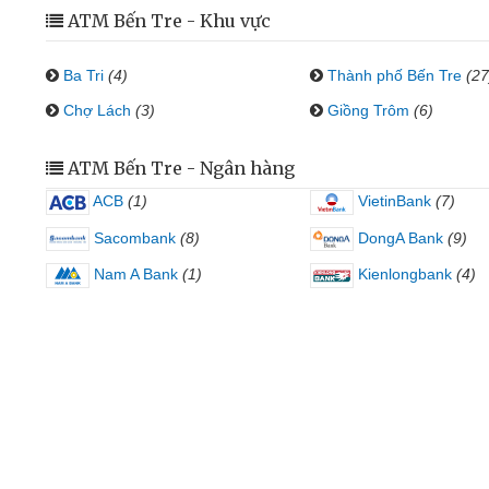
ATM Bến Tre - Khu vực
Ba Tri
(4)
Thành phố Bến Tre
(27
Chợ Lách
(3)
Giồng Trôm
(6)
ATM Bến Tre - Ngân hàng
ACB
(1)
VietinBank
(7)
Sacombank
(8)
DongA Bank
(9)
Nam A Bank
(1)
Kienlongbank
(4)