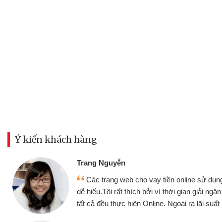
Ý kiến khách hàng
Đoàn Hữ
Mình c
y tiền online sử dụng thân thiện,
nhưng thậ
i vì thời gian giải ngân nhanh chóng
không cần 
ine. Ngoài ra lãi suất rất tốt
bè biết