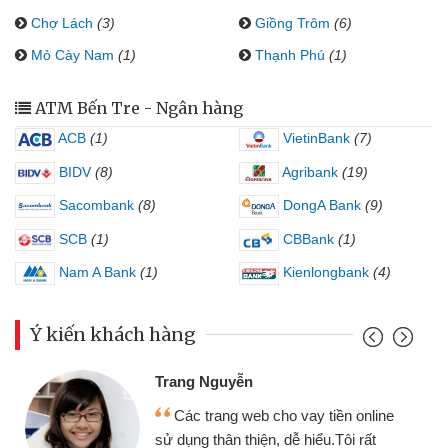
Chợ Lách
(3)
Giồng Trôm
(6)
Mỏ Cày Nam
(1)
Thạnh Phú
(1)
ATM Bến Tre - Ngân hàng
ACB
(1)
VietinBank
(7)
BIDV
(8)
Agribank
(19)
Sacombank
(8)
DongA Bank
(9)
SCB
(1)
CBBank
(1)
Nam A Bank
(1)
Kienlongbank
(4)
Ý kiến khách hàng
Đoàn Hữu Cảnh
yễn
Mình cần tiền 
g web cho vay tiền online
chiếc xe wave như
 thiện, dễ hiểu.Tôi rất