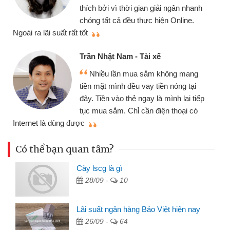
gói vay tiền bằng
 thời gian giải ngân nhanh
cần gặp mặt nên rất
ả đều thực hiện Online.
thiệu cho bạn bè biết
Cấn Văn Lực - Tạ
Nam - Tài xế
Tôi kinh doanh 
ần mua sắm không mang
nhiều lúc cần vốn 
nh đều vay tiền nóng tại
đến website qua bạn
o thẻ ngay là mình lại tiếp
đã giải quyết được
. Chỉ cần điện thoại có
mình nhanh chóng
Có thể bạn quan tâm?
Cày lscg là gì
28/09 -
10
Lãi suất ngân hàng Bảo Việt hiện nay
26/09 -
64